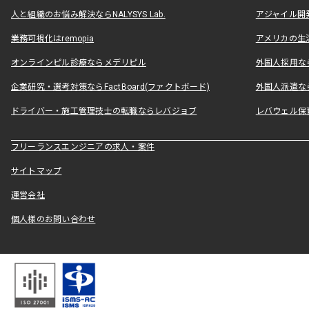
人と組織のお悩み解決ならNALYSYS Lab.
アジャイル開発なら
業務可視化はremopia
アメリカの生活
オンラインピル診療ならメデリピル
外国人採用ならLe
企業研究・選考対策ならFactBoard(ファクトボード)
外国人派遣なら
ドライバー・施工管理技士の転職ならレバジョブ
レバウェル保
フリーランスエンジニアの求人・案件
サイトマップ
運営会社
個人様のお問い合わせ