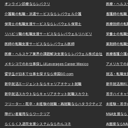
オンライン診療ならレバクリ
医療・ヘルス
介護職の転職・派遣サービスならレバウェル介護
看護師の転職
保育士の転職支援サービスならレバウェル保育士
医療技師の転
リハビリ職の転職支援サービスならレバウェルリハビリ
栄養士の転職
医師の転職支援サービスならレバウェル医師
薬剤師の転職
医療・ヘルスケア業界の課題解決支援ならレバウェル株式会社
医療看護介護の
メキシコでのお仕事探しはLeverages Career Mexico
アメリカでのお仕事
留学生が日本で仕事を探すなら帰国GO.com
就活・転職支
新卒就活エージェントならキャリアチケット就職
新卒就活無料
新卒就活スカウトならキャリアチケット就職スカウト
若手ハイキャ
フリーター・既卒・未経験の就職・再就職ならハタラクティブ
未経験・若手
障がい者雇用ならワークリア
M&A支援な
らくらく入退院支援システムならわんコネ
AI面接ならNAL