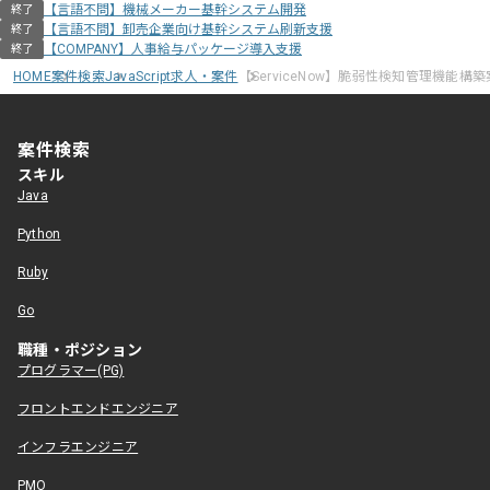
【言語不問】機械メーカー基幹システム開発
終了
【言語不問】卸売企業向け基幹システム刷新支援
終了
【COMPANY】人事給与パッケージ導入支援
終了
HOME
案件検索
JavaScript求人・案件
【ServiceNow】脆弱性検知管理機能構
案件検索
スキル
Java
Python
Ruby
Go
職種・ポジション
プログラマー(PG)
フロントエンドエンジニア
インフラエンジニア
PMO