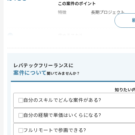
この案件のポイント
特徴
長期プロジェクト
求めるスキル
スキル
・ServiceNow(SecOPS)の実装、設計経
・ウォーターフォール型の開発経験
スキルに不安がある方へ
レバテックフリーランスに
上記に似た経験やスキルをお持ちであれば申
案件について
聞いてみませんか？
知りたい
精算条件
自分のスキルでどんな案件がある?
精算・お支払い
精算基準時間
160時間〜180時間
支払いサイト
15日
自分の経験で単価はいくらになる?
フルリモートで参画できる?