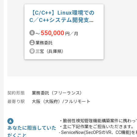
【C/C++】Linux環境での
C／C++システム開発支援
の求人・案件
550,000
〜
円／月
業務委託
三宮（兵庫県）
契約形態
業務委託（フリーランス）
最寄り駅
大阪（大阪府）/フルリモート
・脆弱性検知管理機能構築案件に携わっ
・主に下記作業をご担当いただきます。
あなたに担当していた
- ServiceNow(SecOPSのVR
だくこと