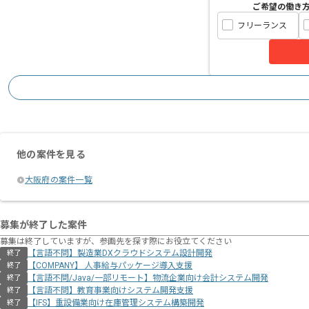
ご希望の働き
フリーランス
他の案件を見る
大阪府の案件一覧
募集が終了した案件
募集は終了していますが、参画先を探す際にお役立てください
【言語不問】製造業DXクラウドシステム設計開発
終了
【COMPANY】 人事給与パッケージ導入支援
終了
【言語不問/Java/一部リモート】物流企業向け会計システム開発
終了
【言語不問】教育事業向けシステム開発支援
終了
【IFS】重設備業向け在庫管理システム構築開発
終了