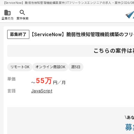
【ServiceNow】脆弱性検知管理機能構築案件| ITフリーランスエンジニアの求人・案件(2026/08
企業の方
案件検索
【ServiceNow】脆弱性検知管理機能構築の
募集終了
こちらの案件は
リモートOK
オンライン商談OK
週5日
単価
55
万
〜
円／月
言語
JavaScript
あ
募