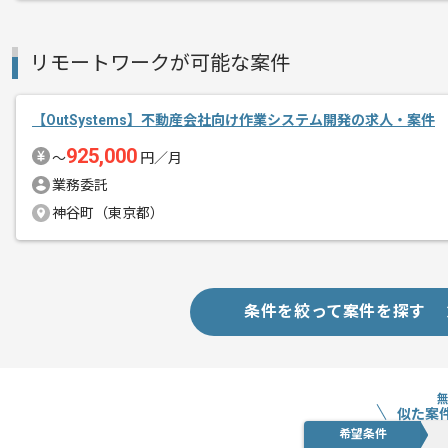
リモートワークが可能な案件
【OutSystems】不動産会社向け作業システム開発の求人・案件
925,000
〜
円／月
業務委託
神谷町（東京都）
条件を絞って案件を探す
似た案
希望条件