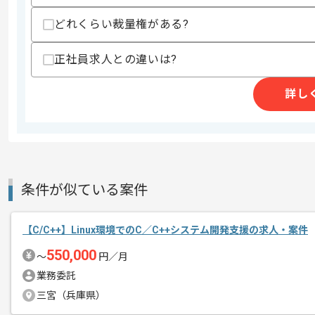
商談回数
1回
その他募集要項
どれくらい裁量権がある?
募集人数
1人
作業開始日
2026/05/01
正社員求人との違いは?
詳し
リモートワーク：初日からフルリモート
エージェントからのコ
メント
条件が似ている案件
【C/C++】Linux環境でのC／C++システム開発支援の求人・案件
550,000
〜
円／月
業務委託
三宮（兵庫県）