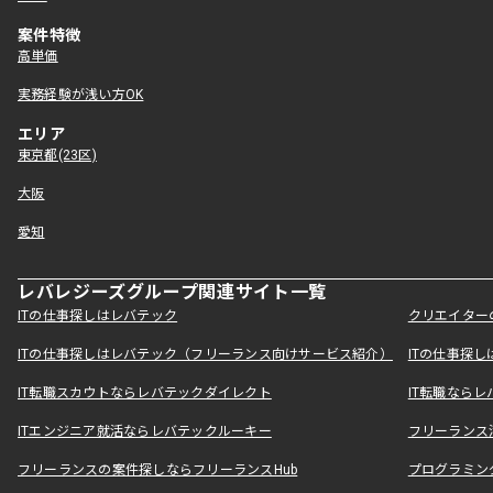
案件特徴
高単価
実務経験が浅い方OK
エリア
東京都(23区)
大阪
愛知
レバレジーズグループ関連サイト一覧
ITの仕事探しはレバテック
クリエイター
ITの仕事探しはレバテック（フリーランス向けサービス紹介）
ITの仕事探
IT転職スカウトならレバテックダイレクト
IT転職なら
ITエンジニア就活ならレバテックルーキー
フリーランス
フリーランスの案件探しならフリーランスHub
プログラミン