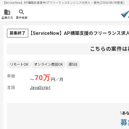
【ServiceNow】AP構築支援案件| ITフリーランスエンジニアの求人・案件(2026/08/09更新)
企業の方
案件検索
【ServiceNow】AP構築支援のフリーランス求
募集終了
こちらの案件は
リモートOK
オンライン商談OK
週5日
単価
70
万
〜
円／月
言語
JavaScript
あ
募