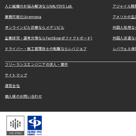
人と組織のお悩み解決ならNALYSYS Lab.
アジャイル開発なら
業務可視化はremopia
アメリカの生活
オンラインピル診療ならメデリピル
外国人採用ならLe
企業研究・選考対策ならFactBoard(ファクトボード)
外国人派遣なら
ドライバー・施工管理技士の転職ならレバジョブ
レバウェル保
フリーランスエンジニアの求人・案件
サイトマップ
運営会社
個人様のお問い合わせ