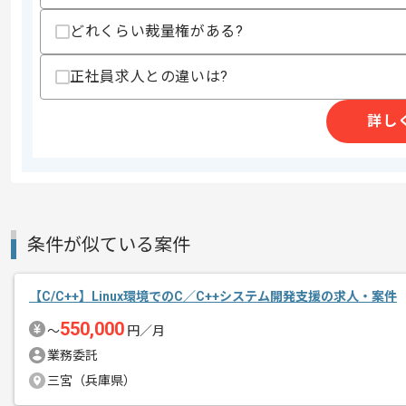
その他募集要項
募集人数
1人
どれくらい裁量権がある?
作業開始日
2026/05/01
正社員求人との違いは?
詳し
リモートワーク：初日はPC貸与や設定
エージェントからのコ
メント
条件が似ている案件
【C/C++】Linux環境でのC／C++システム開発支援の求人・案件
550,000
〜
円／月
業務委託
三宮（兵庫県）