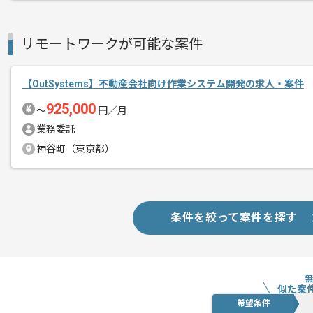
リモートワークが可能な案件
【OutSystems】不動産会社向け作業システム開発の求人・案件
925,000
〜
円／月
業務委託
神谷町（東京都）
条件を絞って案件を探す
似た案
希望条件