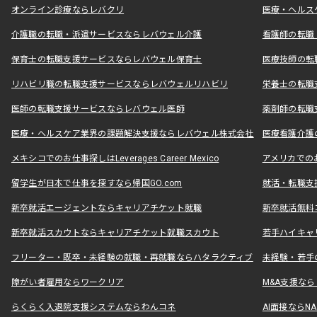
オンライン診療ならレバクリ
医療・ヘルス
介護職の転職・派遣サービスならレバウェル介護
看護師の転職
保育士の転職支援サービスならレバウェル保育士
医療技師の転
リハビリ職の転職支援サービスならレバウェルリハビリ
栄養士の転職
医師の転職支援サービスならレバウェル医師
薬剤師の転職
医療・ヘルスケア業界の課題解決支援ならレバウェル株式会社
医療看護介護の
メキシコでのお仕事探しはLeverages Career Mexico
アメリカでのお仕事
留学生が日本で仕事を探すなら帰国GO.com
就活・転職支
新卒就活エージェントならキャリアチケット就職
新卒就活無料
新卒就活スカウトならキャリアチケット就職スカウト
若手ハイキャ
フリーター・既卒・未経験の就職・再就職ならハタラクティブ
未経験・若手
障がい者雇用ならワークリア
M&A支援な
らくらく入退院支援システムならわんコネ
AI面接ならNAL