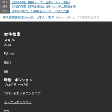
【言語不問】機械メーカー基幹システム開発
終了
【言語不問】卸売企業向け基幹システム刷新支援
終了
【COMPANY】人事給与パッケージ導入支援
終了
HOME
案件検索
JavaScript求人・案件
【ServiceNow】AP構築支援案件
案件検索
スキル
Java
Python
Ruby
Go
職種・ポジション
プログラマー(PG)
フロントエンドエンジニア
インフラエンジニア
PMO