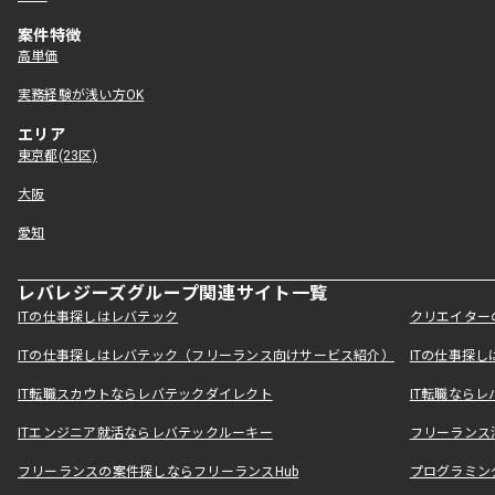
案件特徴
高単価
実務経験が浅い方OK
エリア
東京都(23区)
大阪
愛知
レバレジーズグループ関連サイト一覧
ITの仕事探しはレバテック
クリエイター
ITの仕事探しはレバテック（フリーランス向けサービス紹介）
ITの仕事探
IT転職スカウトならレバテックダイレクト
IT転職なら
ITエンジニア就活ならレバテックルーキー
フリーランス
フリーランスの案件探しならフリーランスHub
プログラミン