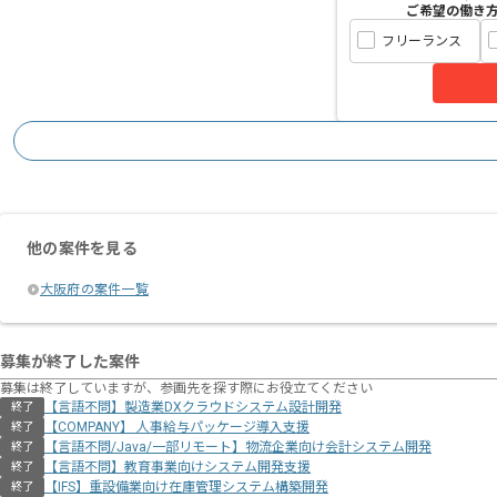
ご希望の働き
フリーランス
他の案件を見る
大阪府の案件一覧
募集が終了した案件
募集は終了していますが、参画先を探す際にお役立てください
【言語不問】製造業DXクラウドシステム設計開発
終了
【COMPANY】 人事給与パッケージ導入支援
終了
【言語不問/Java/一部リモート】物流企業向け会計システム開発
終了
【言語不問】教育事業向けシステム開発支援
終了
【IFS】重設備業向け在庫管理システム構築開発
終了