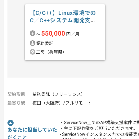
【C/C++】Linux環境での
C／C++システム開発支援
の求人・案件
550,000
〜
円／月
業務委託
三宮（兵庫県）
契約形態
業務委託（フリーランス）
最寄り駅
梅田（大阪府）/フルリモート
・ServiceNow上でのAP構築支援案
・主に下記作業をご担当いただきます。
あなたに担当していた
- ServiceNowインスタンス内での機能実
だくこと