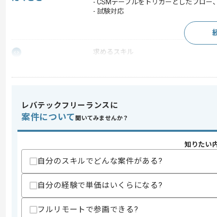
- CSMテーブルをトリガーとしたフロ
- 試験対応
求めるスキル
スキル
・ServiceNow（CSM 、 ITSM）での
・ウォーターフォールでの開発経験
スキルに不安がある方へ
レバテックフリーランスに
上記に似た経験やスキルをお持ちであれば申
案件について
聞いてみませんか？
知りたい
精算条件
有
精算・お支払い
自分のスキルでどんな案件がある?
精算基準時間
140時間〜180時間
支払いサイト
15日
自分の経験で単価はいくらになる?
フルリモートで参画できる?
商談回数
1回