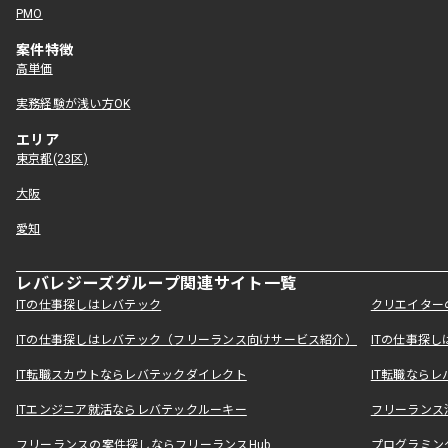
PMO
案件特徴
高単価
実務経験が浅い方OK
エリア
東京都(23区)
大阪
愛知
レバレジーズグループ関連サイト一覧
ITの仕事探しはレバテック
クリエイター
ITの仕事探しはレバテック（フリーランス向けサービス紹介）
ITの仕事探
IT転職スカウトならレバテックダイレクト
IT転職なら
ITエンジニア就活ならレバテックルーキー
フリーランス
フリーランスの案件探しならフリーランスHub
プログラミン