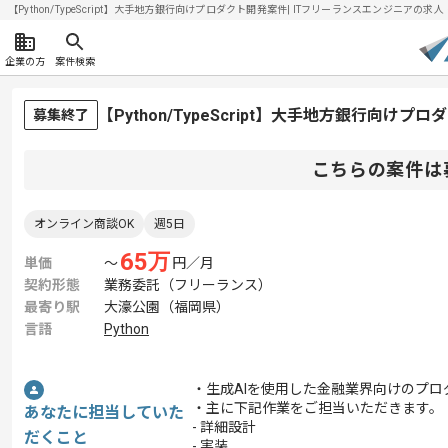
【Python/TypeScript】大手地方銀行向けプロダクト開発案件| ITフリーランスエンジニアの求人・案
企業の方
案件検索
【Python/TypeScript】大手地方銀行向
募集終了
こちらの案件は
オンライン商談OK
週5日
65
万
単価
〜
円／月
契約形態
業務委託（フリーランス）
最寄り駅
大濠公園（福岡県）
言語
Python
・生成AIを使用した金融業界向けのプ
・主に下記作業をご担当いただきます。
あなたに担当していた
- 詳細設計
だくこと
- 実装