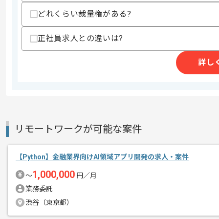
どれくらい裁量権がある?
正社員求人との違いは?
レバテックで実績のある企業でございま
エージェントからのコ
メント
詳し
PythonとTypeScriptを用いた
新しいアイディアや技術を積極的に導入
経験豊富なエンジニアと成長が出来る環
週5日常駐での作業を想定しております
リモートワークが可能な案件
【Python】金融業界向けAI領域アプリ開発の求人・案件
1,000,000
〜
円／月
業務委託
渋谷（東京都）