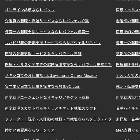
オンライン診療ならレバクリ
医療・ヘルス
介護職の転職・派遣サービスならレバウェル介護
看護師の転職
保育士の転職支援サービスならレバウェル保育士
医療技師の転
リハビリ職の転職支援サービスならレバウェルリハビリ
栄養士の転職
医師の転職支援サービスならレバウェル医師
薬剤師の転職
医療・ヘルスケア業界の課題解決支援ならレバウェル株式会社
医療看護介護の
メキシコでのお仕事探しはLeverages Career Mexico
アメリカでのお仕事
留学生が日本で仕事を探すなら帰国GO.com
就活・転職支
新卒就活エージェントならキャリアチケット就職
新卒就活無料
新卒就活スカウトならキャリアチケット就職スカウト
若手ハイキャ
フリーター・既卒・未経験の就職・再就職ならハタラクティブ
未経験・若手
障がい者雇用ならワークリア
M&A支援な