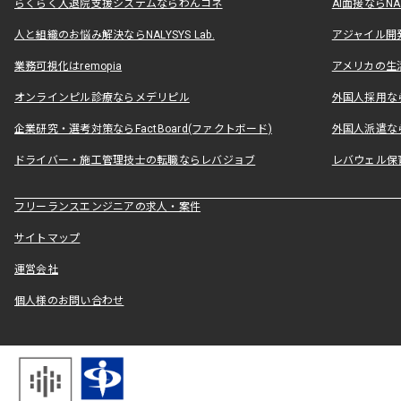
らくらく入退院支援システムならわんコネ
AI面接ならNAL
人と組織のお悩み解決ならNALYSYS Lab.
アジャイル開発なら
業務可視化はremopia
アメリカの生活
オンラインピル診療ならメデリピル
外国人採用ならLe
企業研究・選考対策ならFactBoard(ファクトボード)
外国人派遣なら
ドライバー・施工管理技士の転職ならレバジョブ
レバウェル保
フリーランスエンジニアの求人・案件
サイトマップ
運営会社
個人様のお問い合わせ