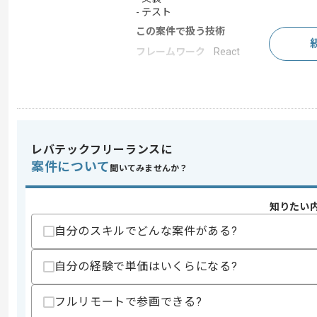
- テスト
この案件で扱う技術
フレームワーク
React
求めるスキル
スキル
・Pythonを用いた開発経験3年以上
・TypeScriptを用いた開発経験3年以上
レバテックフリーランスに
・Reactを用いた開発経験
案件について
・Webシステムの開発経験
聞いてみませんか？
スキルに不安がある方へ
知りたい
上記に似た経験やスキルをお持ちであれば申
自分のスキルでどんな案件がある?
自分の経験で単価はいくらになる?
商談回数
2回
その他募集要項
募集人数
1人
フルリモートで参画できる?
作業開始日
2026/05/01