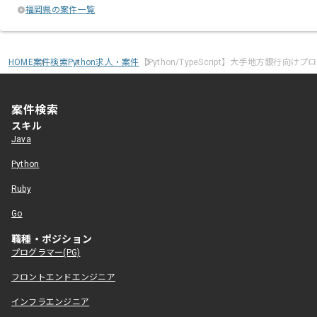
福岡県の案件一覧
HOME
案件検索
Python求人・案件
【Python/TypeScript】大手地方銀行向
案件検索
スキル
Java
Python
Ruby
Go
職種・ポジション
プログラマー(PG)
フロントエンドエンジニア
インフラエンジニア