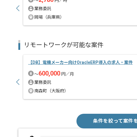
〜
円／時
業務委託
岡場（兵庫県）
リモートワークが可能な案件
【DB】電機メーカー向けOracleERP導入の求人・案件
600,000
〜
円／月
業務委託
南森町（大阪府）
条件を絞って案件