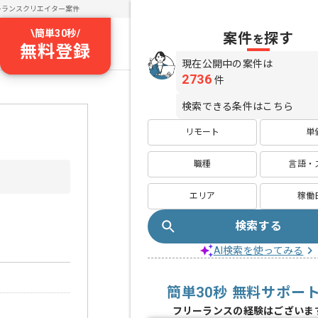
ーランスクリエイター案件
\
簡単30秒
/
案件
探す
を
無料登録
現在公開中の案件は
2736
件
検索できる条件はこちら
リモート
単
職種
言語・
エリア
稼働
検索する
AI検索を使ってみる
簡単30秒 無料サポー
フリーランスの経験はございま