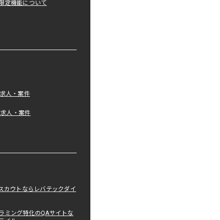
限定機能について
の求人・案件
tの求人・案件
職スカウトならレバテックダイ
ラミング特化のQAサイトな