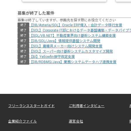
募集が終了した案件
募集は終了していますが、参画先を探す際にお役立てください
【DB/Asteria/SQL】Oracle ERP導入・会計データ移行支援
終了
【SQL】Corporate IT部におけるデータ基盤構築・データパイ
終了
【SQL/VB.NET】不動産業界向け基幹システム構築支援
終了
【DB/SQL/Java】情報提供基盤システム開発
終了
【SQL】農機具メーカー向けシステム開発支援
終了
【SQL】スーパー向け基幹システムカスタマイズ開発
終了
【BI】Yellowfin保守改定支援
終了
【DB/RDBMS/Java】業務システムデータハブ連携支援
終了
フリーランススタートガイド
ご利用者インタビュー
企業紹介ファイル
運営会社