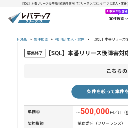
【SQL】本番リリース後障害対応保守案件| ITフリーランスエンジニアの求人・案件(202
AI検索が新登場
案件検索
HOME
案件検索
VB.NET求人・案件
【SQL】本番リリース
【SQL】本番リリース後障害対
募集終了
こちらの
条件を絞って案件
500,000
単価
〜
円／月
（
契約形態
業務委託（フリーランス）