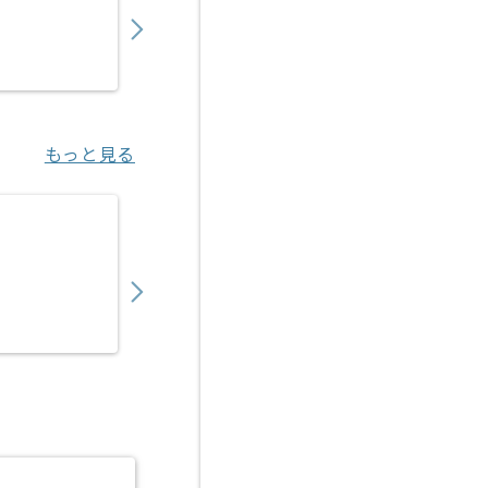
〜
円／月
業務委託
烏丸（京都府）
もっと見る