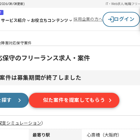
6/08/08更新)
IT・Web求人/転職
フリ
！
ログイン
採用企業の方へ
サービス紹介
お役立ちコンテンツ
後障害対応保守案件
応保守のフリーランス求人・案件
案件は募集期間が終了しました
を探す
似た案件を提案してもらう
収支シミュレーション
）
最寄り駅
心斎橋（大阪府）