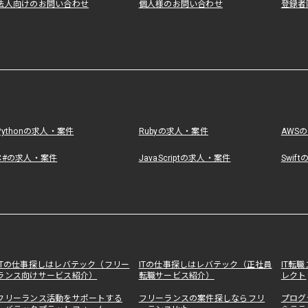
法人向けのお問い合わせ
個人様のお問い合わせ
登録者
Pythonの求人・案件
Rubyの求人・案件
AWS
C#の求人・案件
JavaScriptの求人・案件
Swif
ITの仕事探しはレバテック（フリー
ITの仕事探しはレバテック（正社員
IT転
ランス向けサービス紹介）
転職サービス紹介）
レクト
フリーランス活動をサポートする
フリーランスの案件探しならフリ
プログ