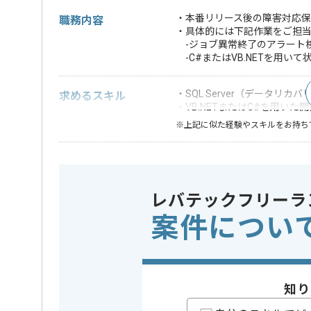
・本番リリース後の障害対応保
職務内容
・具体的には下記作業をご担
-ジョブ異常終了のアラート
-C#またはVB.NETを用い
・SQL Server（データリカ
求めるスキル
・VB.NETまたはC#を用いた
※上記に似た経験やスキルをお持ち
精算条件
精算・お支払い
精算基準時間
150時間
レバテックフリーラ
支払いサイト
15日
案件につい
担当者より
週5日常駐での作業を想定しております。
知り