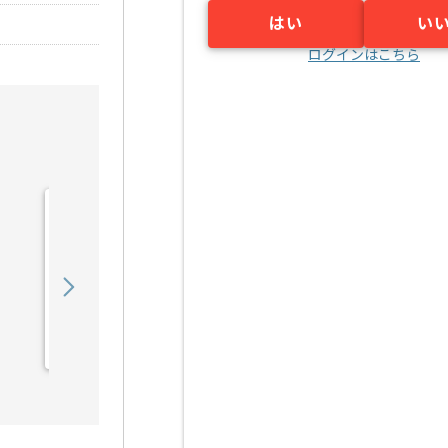
はい
い
ログインはこちら
【AWS】IT業界向けシス
テム開発構築の求人・案件
450,000
〜
円／月
業務委託
烏丸（京都府）