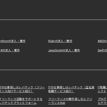
Pythonの求人・案件
Rubyの求人・案件
AWS
C#の求人・案件
JavaScriptの求人・案件
Swif
ITの仕事探しはレバテック（フリー
ITの仕事探しはレバテック（正社員
IT転
ランス向けサービス紹介）
転職サービス紹介）
レクト
フリーランス活動をサポートする
フリーランスの案件探しならフリ
プログ
レバテックプラットフォーム
ーランスHub
らテラ