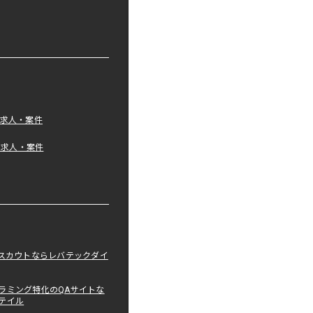
の求人・案件
tの求人・案件
職スカウトならレバテックダイ
ラミング特化のQAサイトな
テイル