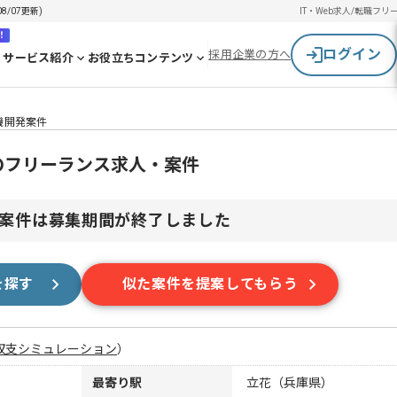
/07更新)
IT・Web求人/転職
フリ
！
ログイン
採用企業の方へ
サービス紹介
お役立ちコンテンツ
機開発案件
のフリーランス求人・案件
案件は募集期間が終了しました
を探す
似た案件を提案してもらう
収支シミュレーション
）
最寄り駅
立花（兵庫県）