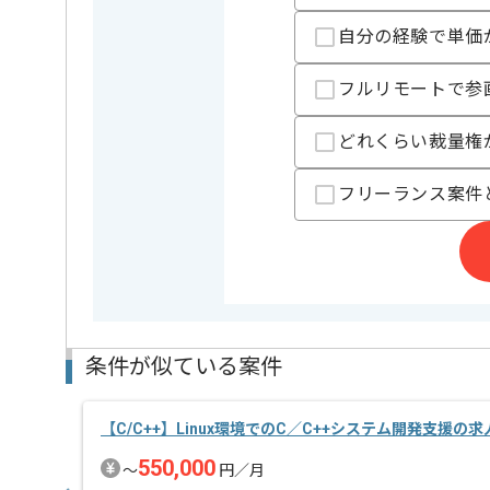
週5日常駐作業を想定しております。
自分の経験で単価
※リモート頻度は習熟度や状況に応じて変動いたしま
フルリモートで参
どれくらい裁量権
フリーランス案件
条件が似ている案件
【C/C++】Linux環境でのC／C++システム開発支援の
550,000
〜
円／月