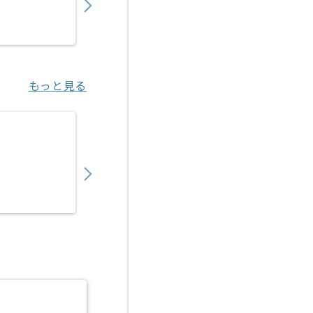
業務委託
江坂（大阪府）
もっと見る
【C言語/C++】ハードウェア向けアプリケー
750,000
〜
円／月
業務委託
若葉（埼玉県）