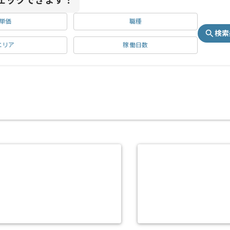
ェックできます！
単価
職種
検索
エリア
稼働日数