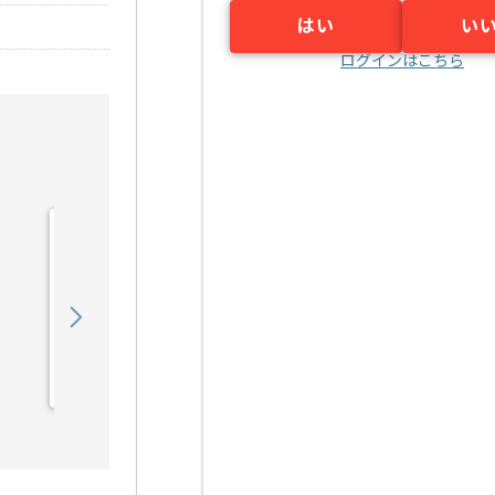
はい
い
ログインはこちら
【C言語】電気通信機器メ
ーカー向け組み込みソフト
ウェア開発の求人・案件
550,000
〜
円／月
業務委託
江坂（大阪府）