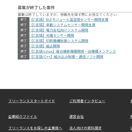
募集が終了した案件
募集は終了していますが、参画先を探す際にお役立てください
【C言語】BLEモジュール温湿度センサー開発支援
終了
【C言語】車載システムセンサー開発支援
終了
【C言語】電力会社向けシステム開発
終了
【C言語】光電センサー開発
終了
【C言語】印刷機構制御システム開発
終了
【C言語】組込開発
終了
【C言語/Linux】複合機新機種開発・旧機種メンテンス
終了
【C言語/C++】組み込み制御・通信ソフト開発
終了
フリーランススタートガイド
ご利用者インタビュー
企業紹介ファイル
運営会社
フリーランスをお探しの企業様へ
法人向けの資料請求