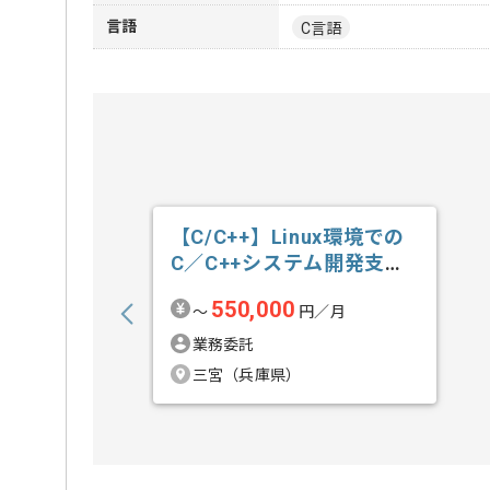
言語
C言語
【C/C++】Linux環境での
C／C++システム開発支援
の求人・案件
550,000
〜
円／月
業務委託
三宮（兵庫県）