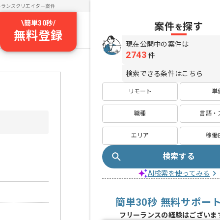
ーランスクリエイター案件
\
簡単30秒
/
案件
探す
を
無料登録
現在公開中の案件は
2743
件
検索できる条件はこちら
リモート
単
職種
言語・
エリア
稼働
検索する
AI検索を使ってみる
簡単30秒 無料サポー
フリーランスの経験はございま