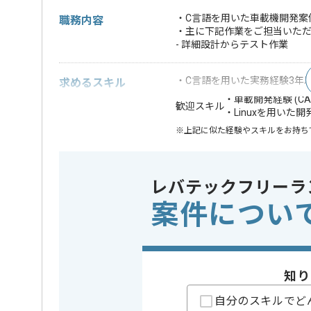
・C言語を用いた車載機開発案
職務内容
・主に下記作業をご担当いた
- 詳細設計からテスト作業
・C言語を用いた実務経験3年
求めるスキル
・車載開発経験 (CA
歓迎スキル
・Linuxを用いた開
※上記に似た経験やスキルをお持ち
OS
この案件で扱う技術
Linux
レバテックフリーラ
案件につい
精算条件
有
精算・お支払い
精算基準時間
140時間
支払いサイト
15日
知り
担当者より
自分のスキルでど