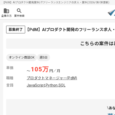
【PdM】AIプロダクト開発案件| ITフリーランスエンジニアの求人・案件(2026/08/08更新)
企業の方
案件検索
【PdM】AIプロダクト開発のフリーランス求人
募集終了
こちらの案件は
オンライン商談OK
週5日
単価
105
万
〜
円／月
職種
プロダクトマネージャー(PdM)
言語
JavaScript
,
Python
,
SQL
あ