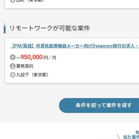
田町（東京都）
複数案件を保有している企業ですので、
ご経験と実績に応じて別案件のご提案も
新しいアイディアや技術を積極的に導入
リモートワークが可能な案件
経験豊富なメンバーと成長が出来る環境
スキルアップされたい方、長期的に参画
【PM/英語】外資系医療機器メーカー向けDynamics移行の求人
950,000
〜
円／月
業務委託
九段下（東京都）
条件を絞って案件を探す
似た案