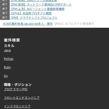
【PM/英語】SaaSシステム連携支援
終了
【PM/英語】ネットワーク領域向けPMサポート
終了
【PM/上流】AIエージェント基盤新規構築
終了
【VPoE】AI活用プロダクト開発
終了
【PM】クラウドシフトプロジェクト
終了
HOME
案件検索
JavaScript求人・案件
【PdM】AIプロダクト開発案件
案件検索
スキル
Java
Python
Ruby
Go
職種・ポジション
プログラマー(PG)
フロントエンドエンジニア
インフラエンジニア