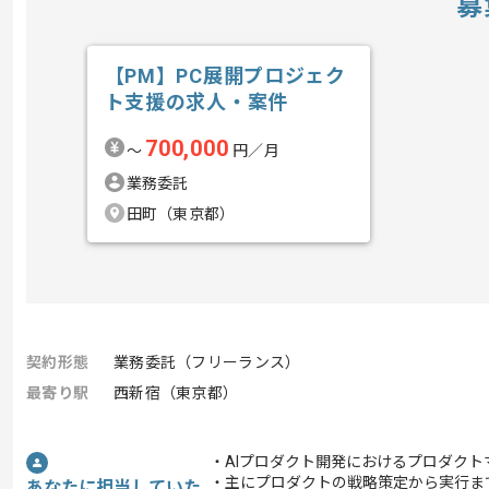
募
【PM】PC展開プロジェク
ト支援の求人・案件
700,000
〜
円／月
業務委託
田町（東京都）
契約形態
業務委託（フリーランス）
最寄り駅
西新宿（東京都）
・AIプロダクト開発におけるプロダク
・主にプロダクトの戦略策定から実行ま
あなたに担当していた