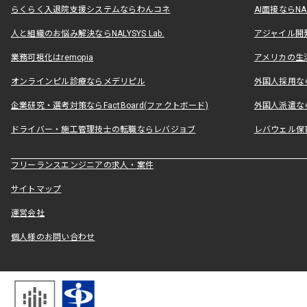
らくらく入退院支援システムならわんコネ
AI面接ならNAL
人と組織のお悩み解決ならNALYSYS Lab.
アジャイル開発なら
業務可視化はremopia
アメリカの生活
オンラインピル診療ならメデリピル
外国人採用ならLe
企業研究・選考対策ならFactBoard(ファクトボード)
外国人派遣なら
ドライバー・施工管理技士の転職ならレバジョブ
レバウェル保
フリーランスエンジニアの求人・案件
サイトマップ
運営会社
個人様のお問い合わせ