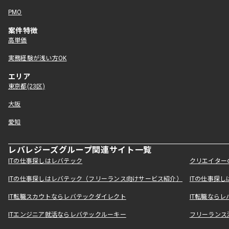
PMO
案件特徴
高単価
実務経験が浅い方OK
エリア
東京都(23区)
大阪
愛知
レバレジーズグループ関連サイト一覧
ITの仕事探しはレバテック
クリエイター
ITの仕事探しはレバテック（フリーランス向けサービス紹介）
ITの仕事探
IT転職スカウトならレバテックダイレクト
IT転職なら
ITエンジニア就活ならレバテックルーキー
フリーランス