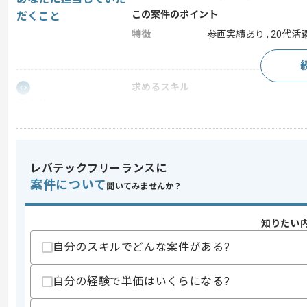
この案件のポイント
だくこと
特徴
参画実績あり , 20代活
求めるスキル
スキル
・Webアプリ開発経験(5年以上)
・toB向けSaaSプロダクトの企画や開発
・LLMやAIツールを組み込んだプロダ
・ステークホルダーとのクライアント折
歓迎スキル
レバテックフリーランスに
案件について
・PdM経験
聞いてみませんか？
・SFAやCRMまたはMAに関する開発経
・ノーコードツールを用いたプロダクト
・0から1フェーズでのプロダクト開発経
知りたい
・Pythonを用いた開発経験
自分のスキルでどんな案件がある?
・営業に関する作業経験
・プロダクトのグロースフェーズにおけ
自分の経験で単価はいくらになる?
スキルに不安がある方へ
上記に似た経験やスキルをお持ちであれば申