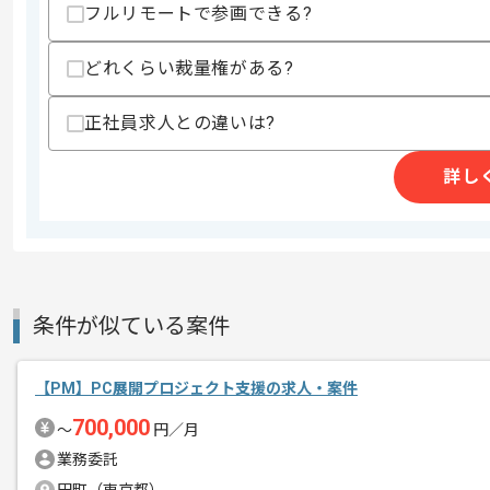
フルリモートで参画できる?
どれくらい裁量権がある?
精算条件
有
精算・お支払い
正社員求人との違いは?
精算基準時間
140時間〜180時間
支払いサイト
15日
詳し
商談回数
2回
その他募集要項
募集人数
1人
作業開始日
2026/05/01
条件が似ている案件
【PM】PC展開プロジェクト支援の求人・案件
レバテックでの実績がある企業の案件で
700,000
エージェントからのコ
〜
円／月
メント
業務委託
PdMの経験を活かすことができます。