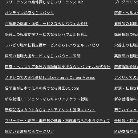
フリーランスの案件探しならフリーランスHub
プログラミン
オンライン診療ならレバクリ
医療・ヘルス
介護職の転職・派遣サービスならレバウェル介護
看護師の転職
保育士の転職支援サービスならレバウェル保育士
医療技師の転
リハビリ職の転職支援サービスならレバウェルリハビリ
栄養士の転職
医師の転職支援サービスならレバウェル医師
薬剤師の転職
医療・ヘルスケア業界の課題解決支援ならレバウェル株式会社
医療看護介護の
メキシコでのお仕事探しはLeverages Career Mexico
アメリカでのお仕事
留学生が日本で仕事を探すなら帰国GO.com
就活・転職支
新卒就活エージェントならキャリアチケット就職
新卒就活無料
新卒就活スカウトならキャリアチケット就職スカウト
若手ハイキャ
フリーター・既卒・未経験の就職・再就職ならハタラクティブ
未経験・若手
障がい者雇用ならワークリア
M&A支援な