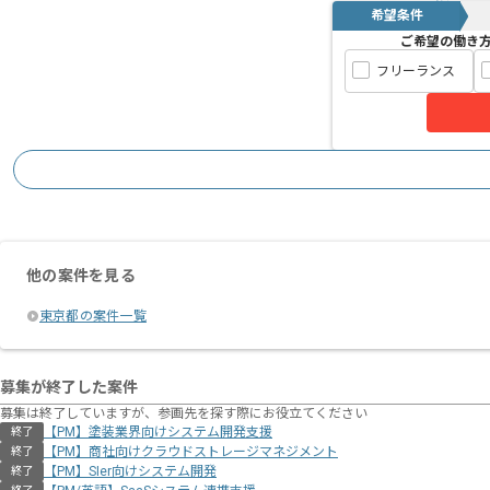
希望条件
ご希望の働き
フリーランス
他の案件を見る
東京都の案件一覧
募集が終了した案件
募集は終了していますが、参画先を探す際にお役立てください
【PM】塗装業界向けシステム開発支援
終了
【PM】商社向けクラウドストレージマネジメント
終了
【PM】SIer向けシステム開発
終了