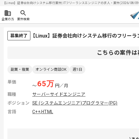
【Linux】証券会社向けシステム移行案件| ITフリーランスエンジニアの求人・案件(2026/08/09
企業の方
案件検索
【Linux】証券会社向けシステム移行のフリー
募集終了
こちらの案件は
副業・複業
オンライン商談OK
週1日
単価
65
万
〜
円／月
職種
サーバーサイドエンジニア
ポジション
SE (システムエンジニア)
プログラマー(PG)
言語
C++
,
HTML