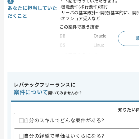
・下記を行っていただきます。
-機能要件(移行要件)検討
あなたに担当していた
-サーバの基本設計～開発(基本的に、開
だくこと
-オフショア受入など
この案件で扱う技術
DB
Oracle
OS
Linux
この案件のポイント
特徴
長期プロジェクト
レバテックフリーランスに
求めるスキル
案件について
聞いてみませんか？
スキル
・証券系システムの開発経験
・証券業務知見
・設計、プログラミング経験
知りたい
自分のスキルでどんな案件がある?
スキルに不安がある方へ
上記に似た経験やスキルをお持ちであれば申
自分の経験で単価はいくらになる?