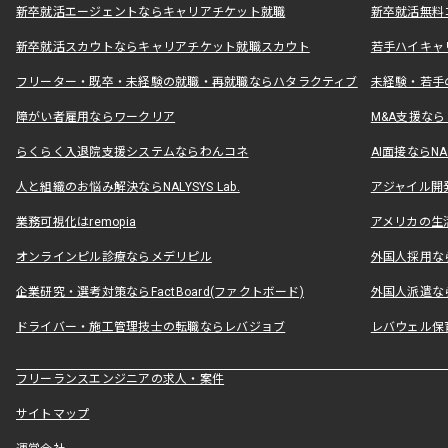
新卒就活エージェントならキャリアチケット就職
新卒就活無料
新卒就活スカウトならキャリアチケット就職スカウト
若手ハイキャ
フリーター・既卒・未経験の就職・再就職ならハタラクティブ
未経験・若手
障がい者雇用ならワークリア
M&A支援な
らくらく入退院支援システムならわんコネ
AI面接ならNAL
人と組織のお悩み解決ならNALYSYS Lab.
アジャイル開発なら
業務可視化はremopia
アメリカの生活
オンラインピル診療ならメデリピル
外国人採用ならLe
企業研究・選考対策ならFactBoard(ファクトボード)
外国人派遣なら
ドライバー・施工管理技士の転職ならレバジョブ
レバウェル保
フリーランスエンジニアの求人・案件
サイトマップ