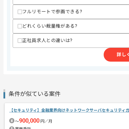
フルリモートで参画できる?
精算条件
有
精算・お支払い
精算基準時間
140時間〜180時間
どれくらい裁量権がある?
支払いサイト
15日
正社員求人との違いは?
詳し
商談回数
1回
その他募集要項
募集人数
3人
作業開始日
2021/01/14
条件が似ている案件
レバテック実績ありの企業でございます
エージェントからのコ
メント
【セキュリティ】金融業界向けネットワークサーバセキュリティ
証券系システム開発経験/知見がある方
900,000
〜
円／月