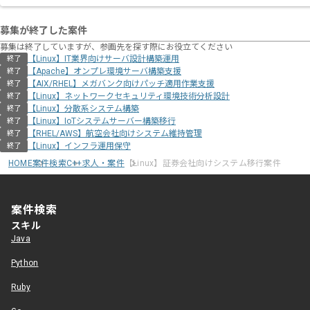
募集が終了した案件
募集は終了していますが、参画先を探す際にお役立てください
【Linux】IT業界向けサーバ設計構築運用
終了
【Apache】オンプレ環境サーバ構築支援
終了
【AIX/RHEL】メガバンク向けパッチ適用作業支援
終了
【Linux】ネットワークセキュリティ環境技術分析設計
終了
【Linux】分散系システム構築
終了
【Linux】IoTシステムサーバー構築移行
終了
【RHEL/AWS】航空会社向けシステム維持管理
終了
【Linux】インフラ運用保守
終了
HOME
案件検索
C++求人・案件
【Linux】証券会社向けシステム移行案件
案件検索
スキル
Java
Python
Ruby