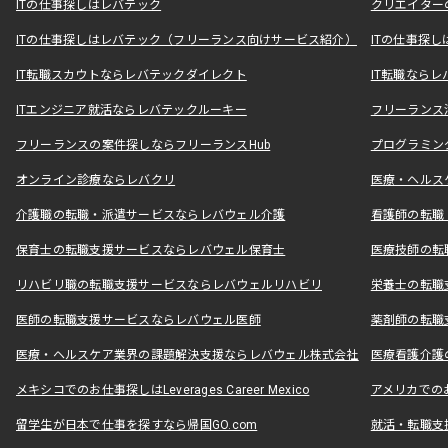
ITの仕事探しはレバテック
クリエイター
ITの仕事探しはレバテック（フリーランス向けサービス紹介）
ITの仕事探
IT転職スカウトならレバテックダイレクト
IT転職なら
ITエンジニア就活ならレバテックルーキー
フリーランス
フリーランスの案件探しならフリーランスHub
プログラミン
オンライン診療ならレバクリ
医療・ヘルス
介護職の転職・派遣サービスならレバウェル介護
看護師の転職
保育士の転職支援サービスならレバウェル保育士
医療技師の転
リハビリ職の転職支援サービスならレバウェルリハビリ
栄養士の転職
医師の転職支援サービスならレバウェル医師
薬剤師の転職
医療・ヘルスケア業界の課題解決支援ならレバウェル株式会社
医療看護介護の
メキシコでのお仕事探しはLeverages Career Mexico
アメリカでのお仕事
留学生が日本で仕事を探すなら帰国GO.com
就活・転職支