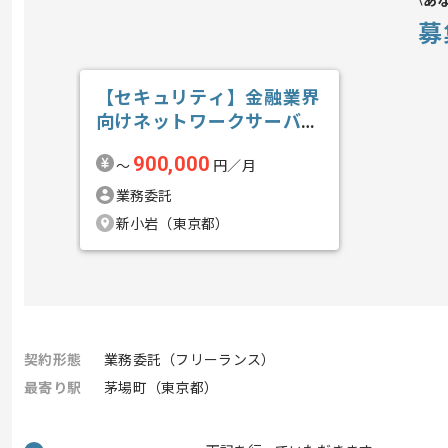
あ
募
【セキュリティ】金融業界
向けネットワークサーバセ
キュリティガ...の求人・案
900,000
〜
円／月
件
業務委託
新小岩（東京都）
契約形態
業務委託（フリーランス）
最寄り駅
茅場町（東京都）