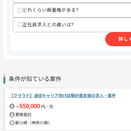
スキルに不安がある方へ
どれくらい裁量権がある?
上記に似た経験やスキルをお持ちであれば申
正社員求人との違いは?
詳し
精算条件
有
精算・お支払い
精算基準時間
140時間〜190時間
支払いサイト
15日
条件が似ている案件
商談回数
1回
その他募集要項
募集人数
2人
【クラウド】通信キャリア向け試験計画支援の求人・案件
作業開始日
2021/02/16
550,000
〜
円／月
業務委託
新川崎（神奈川県）
レバテック実績ありの企業でございます
エージェントからのコ