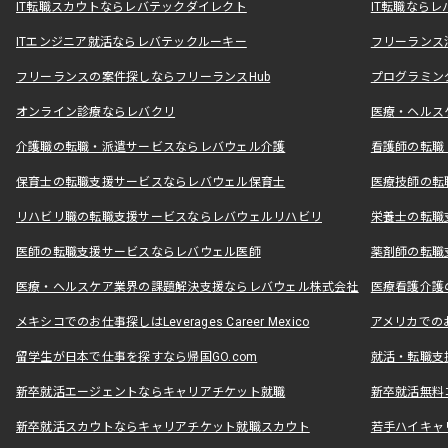
IT転職スカウトならレバテックダイレクト
IT転職なら
ITエンジニア就活ならレバテックルーキー
フリーランス
フリーランスの案件探しならフリーランスHub
プログラミン
オンライン診療ならレバクリ
医療・ヘルス
介護職の転職・派遣サービスならレバウェル介護
看護師の転職
保育士の転職支援サービスならレバウェル保育士
医療技師の転
リハビリ職の転職支援サービスならレバウェルリハビリ
栄養士の転職
医師の転職支援サービスならレバウェル医師
薬剤師の転職
医療・ヘルスケア業界の課題解決支援ならレバウェル株式会社
医療看護介護の
メキシコでのお仕事探しはLeverages Career Mexico
アメリカでのお仕事
留学生が日本で仕事を探すなら帰国GO.com
就活・転職支
新卒就活エージェントならキャリアチケット就職
新卒就活無料
新卒就活スカウトならキャリアチケット就職スカウト
若手ハイキャ