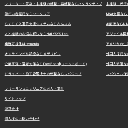
フリーター・既卒・未経験の就職・再就職ならハタラクティブ
未経験・若手
障がい者雇用ならワークリア
M&A支援な
らくらく入退院支援システムならわんコネ
AI面接ならNAL
人と組織のお悩み解決ならNALYSYS Lab.
アジャイル開発なら
業務可視化はremopia
アメリカの生活
オンラインピル診療ならメデリピル
外国人採用ならLe
企業研究・選考対策ならFactBoard(ファクトボード)
外国人派遣なら
ドライバー・施工管理技士の転職ならレバジョブ
レバウェル保
フリーランスエンジニアの求人・案件
サイトマップ
運営会社
個人様のお問い合わせ