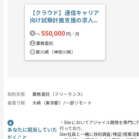
【クラウド】通信キャリア
向け試験計画支援の求人・
案件
550,000
〜
円／月
業務委託
新川崎（神奈川県）
契約形態
業務委託（フリーランス）
最寄り駅
大崎（東京都）/一部リモート
・SIerにおいてアジャイル開発を専門
行っており、
あなたに担当していた
SIer社員と一緒に技術調査/検証/提案
だくこと