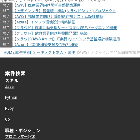
募集は終了していますが、参画先を探す際にお役立てください
【AWS】医療業界向け解析基盤構築運用
終了
【上流インフラ】基盤統一検討(クラウドシフト)プロジェクト
終了
【AWS】福祉業界向け介護記録連携システム設計構築
終了
【Azure】インフラ環境設計構築検証
終了
【クラウド】就職活動支援サービス向けSREバックエンド開発
終了
【クラウド】飲食業界向け基盤開発設計構築
終了
【クラウド(AWS,Azure)】IT業界向けインフラ基盤設計構築運用
終了
【Azure】CCOE構築支援及び設計構築
終了
HOME
案件検索
ITアーキテクト求人・案件
【AWS】アジャイル開発企画提案案
案件検索
スキル
Java
Python
Ruby
Go
職種・ポジション
プログラマー(PG)