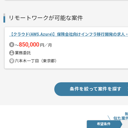
AWSのアーキテクチャ検討経験がある
メント
リモートワークが可能な案件
コロナに伴い基本的にはリモートで作業
一部現場での作業もございます。
【クラウド(AWS,Azure)】保険会社向けインフラ移行開発の求人
850,000
〜
円／月
業務委託
六本木一丁目（東京都）
条件を絞って案件を探す
似た案
希望条件