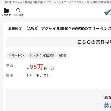
【AWS】アジャイル開発企画提案案件| ITフリーランスエンジニアの求人・案件(2026/08/06更
企業の方
案件検索
【AWS】アジャイル開発企画提案のフリーラン
募集終了
こちらの案件は
リモートOK
オンライン商談OK
週5日
単価
95
万
〜
円／月
職種
ITアーキテクト
あ
募