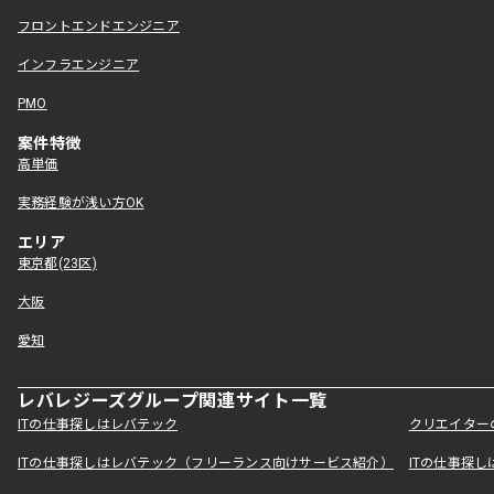
フロントエンドエンジニア
インフラエンジニア
PMO
案件特徴
高単価
実務経験が浅い方OK
エリア
東京都(23区)
大阪
愛知
レバレジーズグループ関連サイト一覧
ITの仕事探しはレバテック
クリエイター
ITの仕事探しはレバテック（フリーランス向けサービス紹介）
ITの仕事探