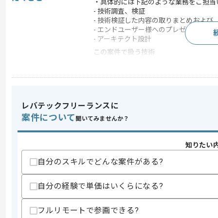
・具体的には下記のような業務をご担当
- 技術調査、検証
- 技術検証した内容の取りまとめおよび
- エンドユーザー様へのプレゼンに使用
- アーキテクト設計
この案件で扱う技術
クラウド
AWS
この案件のポイント
特徴
長期プロジェクト
レバテックフリーランスに
案件について
聞いてみませんか？
求めるスキル
スキル
知りたい
・ソフトウェアエンジニアリングの経験
・10年以上のシステム開発経験
自分のスキルでどんな案件がある?
・モダンなプログラム言語やライブラリ
歓迎スキル
自分の経験で単価はいくらになる?
・提案書作成経験
・スクラム開発の知見
フルリモートで参画できる?
・UI/UXの基礎知識