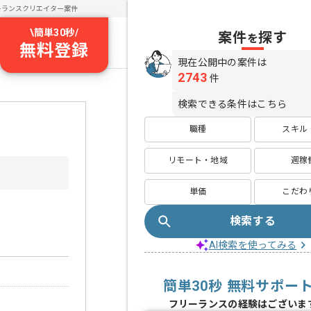
ーランスクリエイター案件
\
簡単30秒
/
案件
探す
を
無料登録
現在公開中の案件は
2743
件
検索できる条件はこちら
職種
スキル
リモート・地域
週稼
単価
こだわ
検索する
AI検索を使ってみる
簡単30秒 無料サポー
フリーランスの経験はございま