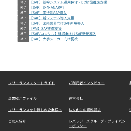
【SAP】基幹システム運用保守・DC移設推進支援
終了
【SAP】S/4HANA移行
終了
【SAP】実行系SAP導入
終了
【SAP】新システム導入支援
終了
【SAP】医薬業界向けSAP新規導入
終了
【PM】SAP更改支援
終了
【SAP/コンサル】建設業向けSAP新規導入
終了
【SAP】大手メーカー向け更改
終了
フリーランススタートガイド
ご利用者インタビュー
企業紹介ファイル
運営会社
フリーランスをお探しの企業様へ
法人向けの資料請求
ご友人紹介
レバレジーズグループ・プライバシ
ーポリシー