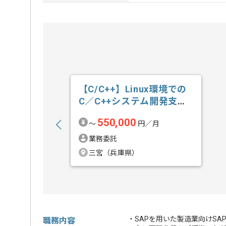
【C/C++】Linux環境での
C／C++システム開発支援
の求人・案件
550,000
〜
円／月
業務委託
三宮（兵庫県）
・SAPを用いた製造業向けS
職務内容