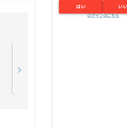
はい
い
ログインはこちら
【VB.NET】医薬品販売管
理システム機能回収・保守
開発の求人・案件
700,000
〜
円／月
業務委託
肥後橋（大阪府）