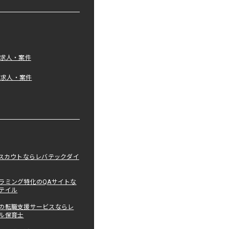
の求人・案件
tの求人・案件
職スカウトならレバテックダイ
ラミング特化のQAサイトな
テイル
の転職支援サービスならレ
ル保育士