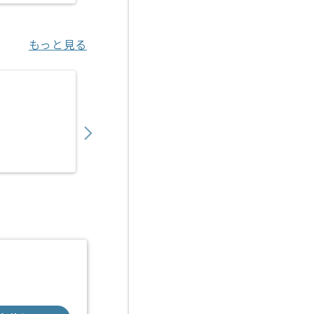
もっと見る
【SAP】製薬業向け基幹システム導入コンサ
1,150,000
〜
円／月
業務委託
勝どき（東京都）