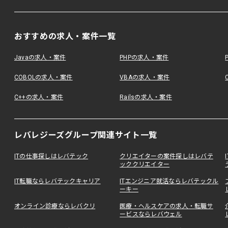
おすすめの求人・案件一覧
Javaの求人・案件
PHPの求人・案件
COBOLの求人・案件
VBAの求人・案件
C++の求人・案件
Railsの求人・案件
レバレジーズグループ関連サイト一覧
ITの仕事探しはレバテック
クリエイターの案件探しはレバテ
ッククリエイター
IT転職ならレバテックキャリア
ITエンジニア就活ならレバテックル
ーキー
オンライン診療ならレバクリ
医療・ヘルスケアの求人・転職サ
ービスならレバウェル