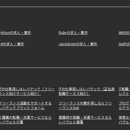
Pythonの求人・案件
Rubyの求人・案件
AWS
C#の求人・案件
JavaScriptの求人・案件
Swif
ITの仕事探しはレバテック（フリー
ITの仕事探しはレバテック（正社員
IT転
ランス向けサービス紹介）
転職サービス紹介）
レクト
フリーランス活動をサポートする
フリーランスの案件探しならフリ
プログ
レバテックプラットフォーム
ーランスHub
らテラ
介護職の転職・派遣サービスなら
看護師の転職・派遣サービスなら
保育士
レバウェル介護
レバウェル看護
バウェ