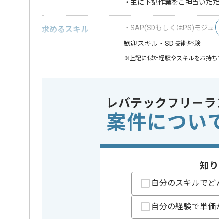
・主に下記作業をご担当いた
・SAP(SDもしくはPS)モジ
求めるスキル
・SD技術経験
歓迎スキル
※上記に似た経験やスキルをお持ち
精算条件
有
精算・お支払い
精算基準時間
140時間
レバテックフリーラ
支払いサイト
15日
案件につい
担当者より
週5日常駐での作業を想定しております。
知り
取引実績のある企業の案件です。
自分のスキルでど
これまでの経験を活かしてご活躍いただけます。
長期案件ですので腰を据えて作業されたい方におすす
自分の経験で単価
ぜひ一度、ご商談で雰囲気を掴んでいただき、参画の