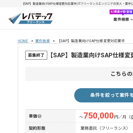
【SAP】製造業向けSAP仕様変更対応案件| ITフリーランスエンジニアの求人・案件(202
AI検索が新登場
案件検索
HOME
案件検索
【SAP】製造業向けSAP仕様変更対応案件
【SAP】製造業向けSAP仕様
募集終了
こちらの
条件を絞って案件
750,000
単価
〜
円／月
（
契約形態
業務委託（フリーランス）