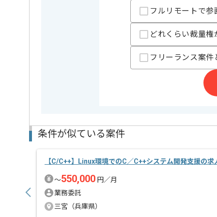
フルリモートで参
どれくらい裁量権
フリーランス案件
条件が似ている案件
【C/C++】Linux環境でのC／C++システム開発支援の
550,000
〜
円／月
業務委託
三宮（兵庫県）