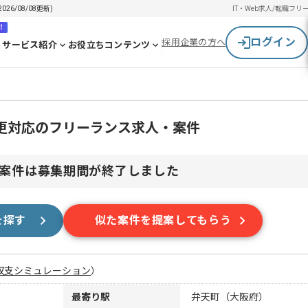
6/08/08更新)
IT・Web求人/転職
フリ
！
ログイン
採用企業の方へ
サービス紹介
お役立ちコンテンツ
変更対応のフリーランス求人・案件
案件は募集期間が終了しました
を探す
似た案件を提案してもらう
収支シミュレーション
）
最寄り駅
弁天町（大阪府）