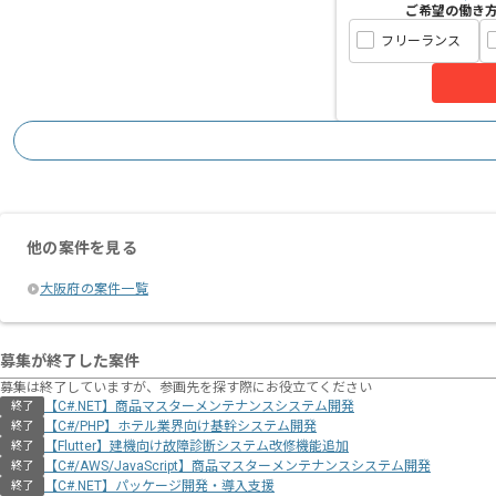
ご希望の働き
フリーランス
他の案件を見る
大阪府の案件一覧
募集が終了した案件
募集は終了していますが、参画先を探す際にお役立てください
【C#.NET】商品マスターメンテナンスシステム開発
終了
【C#/PHP】ホテル業界向け基幹システム開発
終了
【Flutter】建機向け故障診断システム改修機能追加
終了
【C#/AWS/JavaScript】商品マスターメンテナンスシステム開発
終了
【C#.NET】パッケージ開発・導入支援
終了