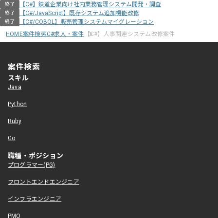
【C#】鉄道企業向け社内業務管理システム開発・調査
終了
【C#/JavaScript】既存システム追加機能改修
終了
【C#/COBOL】販売管理システムマイグレーション
終了
HOME
案件検索
C#求人・案件
【C#】人事関連システム改修案件
案件検索
スキル
Java
Python
Ruby
Go
職種・ポジション
プログラマー(PG)
フロントエンドエンジニア
インフラエンジニア
PMO