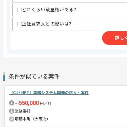
作業開始日
2026/05/01
どれくらい裁量権がある?
正社員求人との違いは?
週5日常駐での作業を想定しております
エージェントからのコ
メント
詳し
条件が似ている案件
【C#/.NET】業務システム開発の求人・案件
550,000
〜
円／月
業務委託
堺筋本町（大阪府）