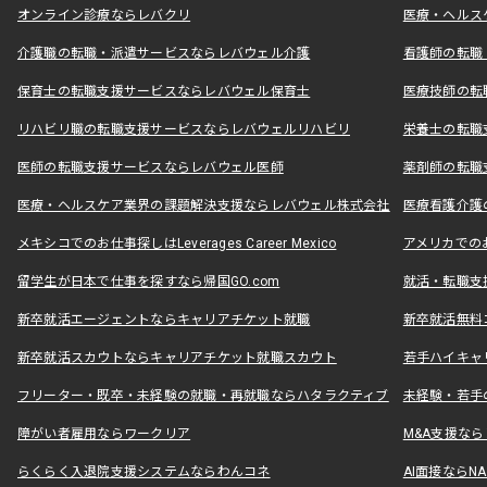
オンライン診療ならレバクリ
医療・ヘルス
介護職の転職・派遣サービスならレバウェル介護
看護師の転職
保育士の転職支援サービスならレバウェル保育士
医療技師の転
リハビリ職の転職支援サービスならレバウェルリハビリ
栄養士の転職
医師の転職支援サービスならレバウェル医師
薬剤師の転職
医療・ヘルスケア業界の課題解決支援ならレバウェル株式会社
医療看護介護の
メキシコでのお仕事探しはLeverages Career Mexico
アメリカでのお仕事
留学生が日本で仕事を探すなら帰国GO.com
就活・転職支
新卒就活エージェントならキャリアチケット就職
新卒就活無料
新卒就活スカウトならキャリアチケット就職スカウト
若手ハイキャ
フリーター・既卒・未経験の就職・再就職ならハタラクティブ
未経験・若手
障がい者雇用ならワークリア
M&A支援な
らくらく入退院支援システムならわんコネ
AI面接ならNAL