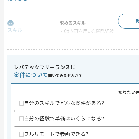
求めるスキル
スキル
・C#.NETを用いた開発経験
スキルに不安がある方へ
上記に似た経験やスキルをお持ちであれば申
レバテックフリーランスに
案件について
聞いてみませんか？
精算条件
有
精算・お支払い
精算基準時間
140時間〜180時間
知りたい
支払いサイト
15日
自分のスキルでどんな案件がある?
自分の経験で単価はいくらになる?
商談回数
1回
その他募集要項
募集人数
1人
フルリモートで参画できる?