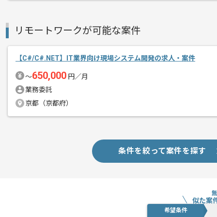
リモートワークが可能な案件
【C#/C#.NET】IT業界向け現場システム開発の求人・案件
650,000
〜
円／月
業務委託
京都（京都府）
条件を絞って案件を探す
似た案
希望条件