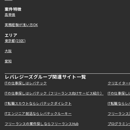
案件特徴
高単価
実務経験が浅い方OK
エリア
東京都(23区)
大阪
愛知
レバレジーズグループ関連サイト一覧
ITの仕事探しはレバテック
クリエイター
ITの仕事探しはレバテック（フリーランス向けサービス紹介）
ITの仕事探
IT転職スカウトならレバテックダイレクト
IT転職なら
ITエンジニア就活ならレバテックルーキー
フリーランス
フリーランスの案件探しならフリーランスHub
プログラミン