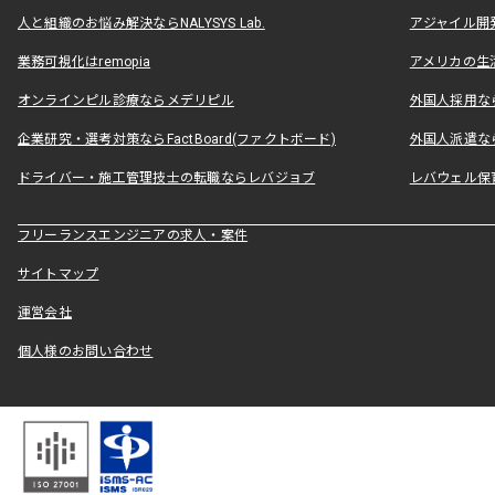
人と組織のお悩み解決ならNALYSYS Lab.
アジャイル開発なら
業務可視化はremopia
アメリカの生活
オンラインピル診療ならメデリピル
外国人採用ならLe
企業研究・選考対策ならFactBoard(ファクトボード)
外国人派遣なら
ドライバー・施工管理技士の転職ならレバジョブ
レバウェル保
フリーランスエンジニアの求人・案件
サイトマップ
運営会社
個人様のお問い合わせ