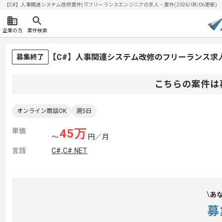
【C#】人事関連システム改修案件| ITフリーランスエンジニアの求人・案件(2026/08/06更新)
企業の方
案件検索
【C#】人事関連システム改修のフリーランス求
募集終了
こちらの案件は
オンライン商談OK
週5日
単価
45
万
〜
円／月
言語
C#
,
C#.NET
あ
募