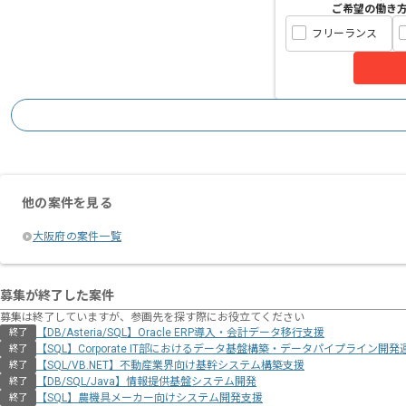
ご希望の働き
フリーランス
他の案件を見る
大阪府の案件一覧
募集が終了した案件
募集は終了していますが、参画先を探す際にお役立てください
【DB/Asteria/SQL】Oracle ERP導入・会計データ移行支援
終了
【SQL】Corporate IT部におけるデータ基盤構築・データパイプライン開発
終了
【SQL/VB.NET】不動産業界向け基幹システム構築支援
終了
【DB/SQL/Java】情報提供基盤システム開発
終了
【SQL】農機具メーカー向けシステム開発支援
終了