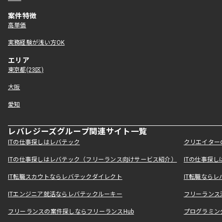
案件特徴
高単価
実務経験が浅い方OK
エリア
東京都(23区)
大阪
愛知
レバレジーズグループ関連サイト一覧
ITの仕事探しはレバテック
クリエイター
ITの仕事探しはレバテック（フリーランス向けサービス紹介）
ITの仕事探
IT転職スカウトならレバテックダイレクト
IT転職なら
ITエンジニア就活ならレバテックルーキー
フリーランス
フリーランスの案件探しならフリーランスHub
プログラミン