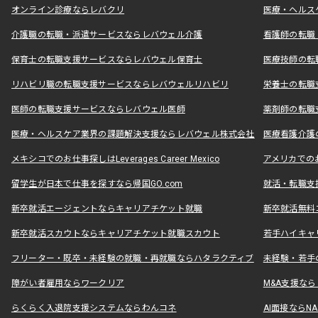
オンライン診療ならレバクリ
医療・ヘルス
介護職の転職・派遣サービスならレバウェル介護
看護師の転職
保育士の転職支援サービスならレバウェル保育士
医療技師の転
リハビリ職の転職支援サービスならレバウェルリハビリ
栄養士の転職
医師の転職支援サービスならレバウェル医師
薬剤師の転職
医療・ヘルスケア業界の課題解決支援ならレバウェル株式会社
医療看護介護の
メキシコでのお仕事探しはLeverages Career Mexico
アメリカでのお仕事
留学生が日本で仕事を探すなら帰国GO.com
就活・転職支
新卒就活エージェントならキャリアチケット就職
新卒就活無料
新卒就活スカウトならキャリアチケット就職スカウト
若手ハイキャ
フリーター・既卒・未経験の就職・再就職ならハタラクティブ
未経験・若手
障がい者雇用ならワークリア
M&A支援な
らくらく入退院支援システムならわんコネ
AI面接ならNAL