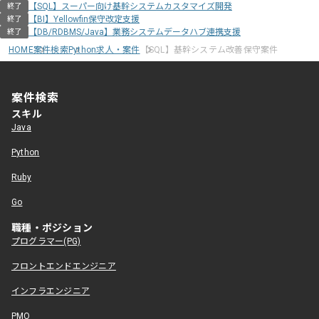
【SQL】スーパー向け基幹システムカスタマイズ開発
終了
【BI】Yellowfin保守改定支援
終了
【DB/RDBMS/Java】業務システムデータハブ連携支援
終了
HOME
案件検索
Python求人・案件
【SQL】基幹システム改善保守案件
案件検索
スキル
Java
Python
Ruby
Go
職種・ポジション
プログラマー(PG)
フロントエンドエンジニア
インフラエンジニア
PMO