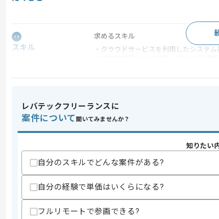
求めるスキル
スキル
・クラウドサービスを利用したシステム基
ログ基盤構築および運用、VPC-HUB構築
・SQLを用いたシステム開発経験2年以
歓迎スキル
・何らかのプログラミング言語を用いた
レバテックフリーランスに
・RDBMSでのTableやViewの作成のご
・AWS（EC2/RDS）の実務経験
案件について
聞いてみませんか？
スキルに不安がある方へ
上記に似た経験やスキルをお持ちであれば申
知りたい
自分のスキルでどんな案件がある?
自分の経験で単価はいくらになる?
商談回数
1回
その他募集要項
募集人数
1人
フルリモートで参画できる?
作業開始日
2026/06/01