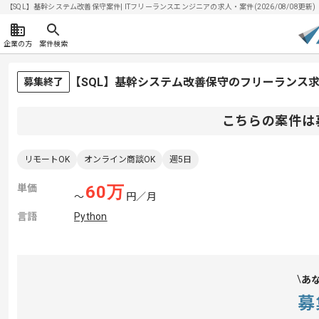
【SQL】基幹システム改善保守案件| ITフリーランスエンジニアの求人・案件(2026/08/08更新)
企業の方
案件検索
【SQL】基幹システム改善保守のフリーランス
募集終了
こちらの案件は
リモートOK
オンライン商談OK
週5日
単価
60
万
〜
円／月
言語
Python
あ
募