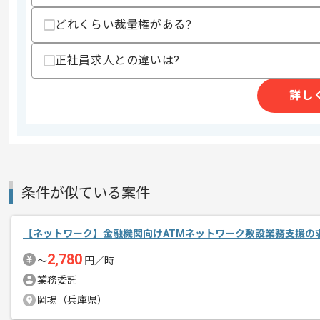
どれくらい裁量権がある?
リモートワーク：立ち上がり2~3ヶ月ほ
正社員求人との違いは?
エージェントからのコ
※立ち上がり期間やリモート頻度は習熟
メント
詳し
レバテックでの実績がある企業の案件で
クラウド（AWS）での開発経験を活か
複数案件を保有している企業ですので、
条件が似ている案件
ご経験と実績に応じてスライド案件のご
【ネットワーク】金融機関向けATMネットワーク敷設業務支援の
新しいアイディアや技術を積極的に導入
経験豊富なエンジニアと成長が出来る環
2,780
〜
円／時
スキルアップされたい方、長期的に参画
業務委託
岡場（兵庫県）