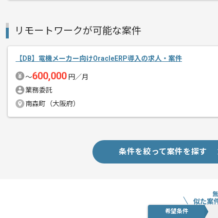
リモートワークが可能な案件
【DB】電機メーカー向けOracleERP導入の求人・案件
600,000
〜
円／月
業務委託
南森町（大阪府）
条件を絞って案件を探す
似た案
希望条件