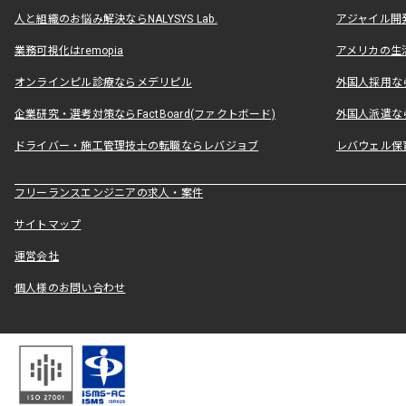
人と組織のお悩み解決ならNALYSYS Lab.
アジャイル開発なら
業務可視化はremopia
アメリカの生活
オンラインピル診療ならメデリピル
外国人採用ならLe
企業研究・選考対策ならFactBoard(ファクトボード)
外国人派遣なら
ドライバー・施工管理技士の転職ならレバジョブ
レバウェル保
フリーランスエンジニアの求人・案件
サイトマップ
運営会社
個人様のお問い合わせ