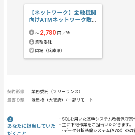
【ネットワーク】金融機関
向けATMネットワーク敷
設業務支援の求人・案件
2,780
〜
円／時
業務委託
岡場（兵庫県）
契約形態
業務委託（フリーランス）
最寄り駅
淀屋橋（大阪府）/一部リモート
・SQLを用いた基幹システム改善保守案
・主に下記作業をご担当いただきます。
あなたに担当していた
-データ分析基盤システム(AWS）の改
だくこと