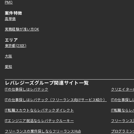
PMO
案件特徴
高単価
実務経験が浅い方OK
エリア
東京都(23区)
大阪
愛知
レバレジーズグループ関連サイト一覧
ITの仕事探しはレバテック
クリエイター
ITの仕事探しはレバテック（フリーランス向けサービス紹介）
ITの仕事探
IT転職スカウトならレバテックダイレクト
IT転職なら
ITエンジニア就活ならレバテックルーキー
フリーランス
フリーランスの案件探しならフリーランスHub
プログラミン