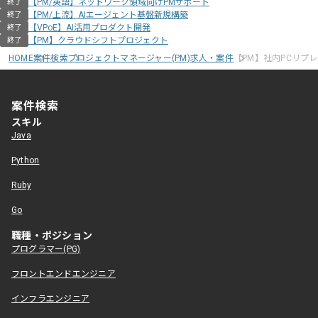
【PM/英語】ネットワーク領域向けPMサポート
終了
【PM/上流】AIエージェント基盤新規構築
終了
【VPoE】AI活用プロダクト開発
終了
【PM】クラウドシフトプロジェクト
終了
HOME
案件検索
プロジェクトマネージャー(PM)求人・案件
【PM】社内PCリプ
案件検索
スキル
Java
Python
Ruby
Go
職種・ポジション
プログラマー(PG)
フロントエンドエンジニア
インフラエンジニア