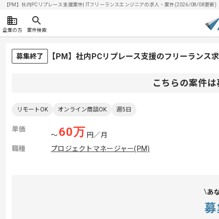
【PM】社内PCリプレース支援案件| ITフリーランスエンジニアの求人・案件(2026/08/08更新)
企業の方
案件検索
【PM】社内PCリプレース支援のフリーランス
募集終了
こちらの案件は
リモートOK
オンライン商談OK
週5日
単価
60
万
〜
円／月
職種
プロジェクトマネージャー(PM)
あ
募