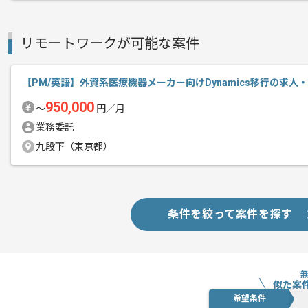
新しいアイディアや技術を積極的に導入
経験豊富なメンバーと成長が出来る環境
リモートワークが可能な案件
スキルアップされたい方、長期的に参画
【PM/英語】外資系医療機器メーカー向けDynamics移行の求人
基本的には一部リモート作業を見込んで
950,000
〜
円／月
業務委託
九段下（東京都）
条件を絞って案件を探す
似た案
希望条件