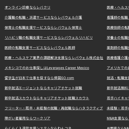
オンライン診療ならレバクリ
医療・ヘルス
介護職の転職・派遣サービスならレバウェル介護
看護師の転職
保育士の転職支援サービスならレバウェル保育士
医療技師の転
リハビリ職の転職支援サービスならレバウェルリハビリ
栄養士の転職
医師の転職支援サービスならレバウェル医師
薬剤師の転職
医療・ヘルスケア業界の課題解決支援ならレバウェル株式会社
医療看護介護の
メキシコでのお仕事探しはLeverages Career Mexico
アメリカでのお仕事
留学生が日本で仕事を探すなら帰国GO.com
就活・転職支
新卒就活エージェントならキャリアチケット就職
新卒就活無料
新卒就活スカウトならキャリアチケット就職スカウト
若手ハイキャ
フリーター・既卒・未経験の就職・再就職ならハタラクティブ
未経験・若手
障がい者雇用ならワークリア
M&A支援な
らくらく入退院支援システムならわんコネ
AI面接ならNAL