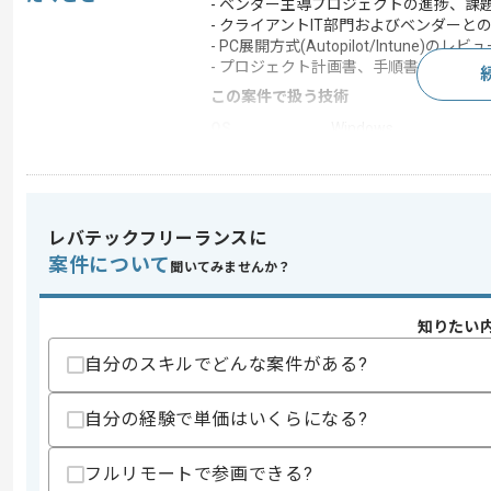
- ベンダー主導プロジェクトの進捗、課
- クライアントIT部門およびベンダーと
- PC展開方式(Autopilot/Intune)のレビ
- プロジェクト計画書、手順書、運用設
この案件で扱う技術
OS
Windows
この案件のポイント
業務内容
リプレイス
特徴
20代活躍中 , 30代活躍
レバテックフリーランスに
案件について
聞いてみませんか？
求めるスキル
知りたい
スキル
・PC入替プロジェクトにおけるPMやPM
自分のスキルでどんな案件がある?
・ベンダーコントロールやレビュー経験
・Microsoft 365やEntra IDの知見
・Windows10/11およびPC運用管理の
自分の経験で単価はいくらになる?
歓迎スキル
・大規模(数千台規模)PC入替案件経験
フルリモートで参画できる?
・複数ベンダーや部門間の調整経験