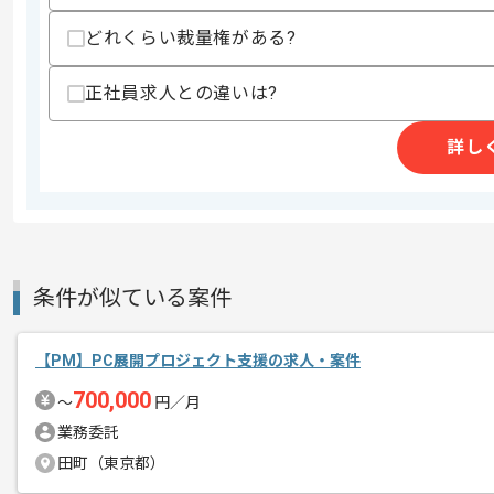
・IntuneやAutopilotの設計やレビュー
どれくらい裁量権がある?
・段階的展開計画の策定経験
スキルに不安がある方へ
正社員求人との違いは?
上記に似た経験やスキルをお持ちであれば申
詳し
商談回数
1回
その他募集要項
募集人数
1人
作業開始日
2026/06/01
条件が似ている案件
【PM】PC展開プロジェクト支援の求人・案件
レバテックでの実績がある企業の案件で
エージェントからのコ
700,000
〜
円／月
メント
PM、PMOの経験を活かすことができま
業務委託
複数案件を保有している企業ですので、
田町（東京都）
ご経験と実績に応じて別案件のご提案も