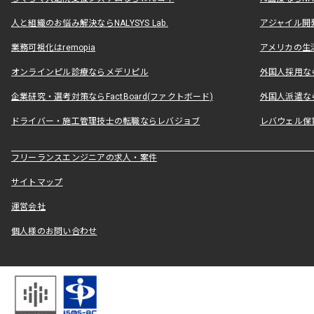
人と組織のお悩み解決ならNALYSYS Lab.
アジャイル開発なら
業務可視化はremopia
アメリカの生活
オンラインピル診療ならメデリピル
外国人採用ならLe
企業研究・選考対策ならFactBoard(ファクトボード)
外国人派遣なら
ドライバー・施工管理技士の転職ならレバジョブ
レバウェル保
フリーランスエンジニアの求人・案件
サイトマップ
運営会社
個人様のお問い合わせ