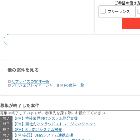
ご希望の働き
フリーランス
他の案件を見る
リプレイスの案件一覧
プロジェクトマネージャー(PM)の案件一覧
募集が終了した案件
募集は終了していますが、参画先を探す際にお役立てください
【PM】塗装業界向けシステム開発支援
終了
【PM】商社向けクラウドストレージマネジメント
終了
【PM】SIer向けシステム開発
終了
【PM/英語】SaaSシステム連携支援
終了