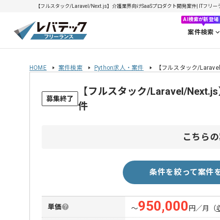
【フルスタック/Laravel/Next.js】介護業界向けSaaSプロダクト開発案件| ITフリ
AI検索が新登場
案件検索
HOME
案件検索
Python求人・案件
【フルスタック/Larave
【フルスタック/Laravel/Ne
募集終了
件
こちらの
条件を絞って案件
950,000
単価
〜
円／月
（