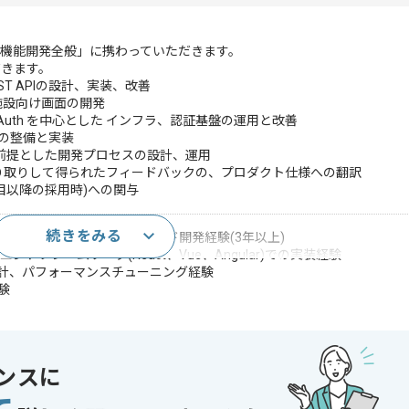
の「機能開発全般」に携わっていただきます。
だきます。
よるREST APIの設計、実装、改善
画面、施設向け画面の開発
irebase Auth を中心とした インフラ、認証基盤の運用と改善
た戦略の整備と実装
を前提とした開発プロセスの設計、運用
とやり取りして得られたフィードバックの、プロダクト仕様への翻訳
人目以降の採用時)への関与
続きをみる
Webアプリケーションのバックエンド開発経験(3年以上)
ントエンドフレームワーク(React、Vue、Angular)での実装経験
設計、パフォーマンスチューニング経験
経験
a、Python、Node.js)の実務使用経験（3年以上）
oud Run / Cloud SQL / Firebase)の運用経験
または 業務システムの開発経験
ンスに
→1 / 1→10 開発経験
キテクチャ設計のリード経験