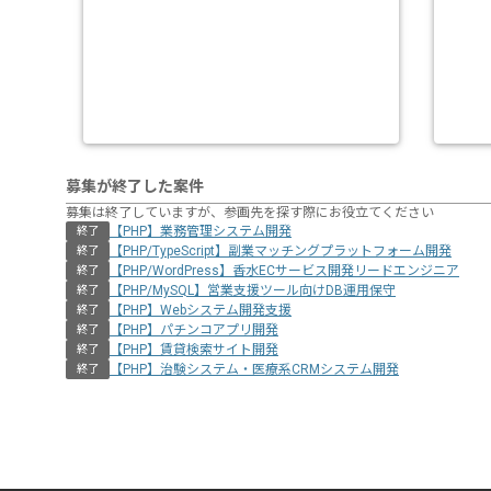
募集が終了した案件
募集は終了していますが、参画先を探す際にお役立てください
【PHP】業務管理システム開発
終了
【PHP/TypeScript】副業マッチングプラットフォーム開発
終了
【PHP/WordPress】香水ECサービス開発リードエンジニア
終了
【PHP/MySQL】営業支援ツール向けDB運用保守
終了
【PHP】Webシステム開発支援
終了
【PHP】パチンコアプリ開発
終了
【PHP】賃貸検索サイト開発
終了
【PHP】治験システム・医療系CRMシステム開発
終了