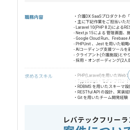
・介護DX SaaSプロダクト
職務内容
・主に下記作業をご担当いた
- Laravel 10(PHP 8.2)に
- Next.js 15による 管理
- Google Cloud Run、F
- PHPUnit 、Jest を用い
- AIコーディング支援ツール
- クライアント(介護施設)
- 採用・オンボーディング(2
・PHP(Laravel)を用いた
求めるスキル
・TypeScript + モダンフロ
・RDBMS を用いたスキーマ
・RESTful API の設計、実装
・Git を用いたチーム開発経験
・Go、Ruby、Jav
・Google Cloud(Cl
・BtoB SaaS 
歓迎スキル
レバテックフリーラ
・スタートアップでの0
・技術選定、アー