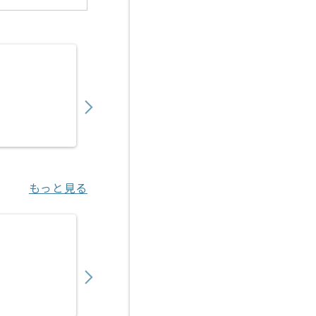
【PHP/Go】複数システム横断開発案件 ※
850,000
〜
円／月
業務委託
六本木（東京都）
もっと見る
【PHP/Java】保険業界向けWebシステム
700,000
〜
円／月
業務委託
神谷町（東京都）