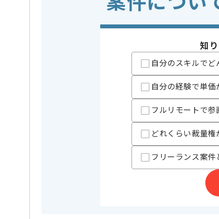
案件につい
※上記に似た経験やスキルをお持ち
フレームワーク
Laravel , N
この案件で扱う技術
知り
開発ツール
Git
自分のスキルでど
精算条件
有
精算・お支払い
精算基準時間
140時間
自分の経験で単価
支払いサイト
15日
フルリモートで参
どれくらい裁量権
担当者より
医療、介護、福祉施設向け経営管理SaaS:サービスを
フリーランス案件
介護DX SaaSプロダクト開発案件に携わっていただき
Laravelのご経験を活かしたい方にお勧めです。
基本的には一部リモートでの作業を見込んでおります