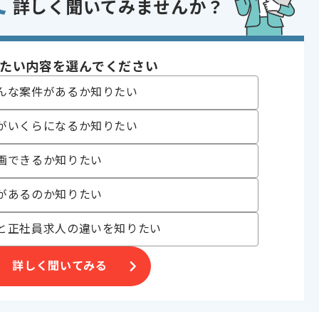
て
詳しく聞いてみませんか？
であれば申し込み可能なケースもございます！まずはお気軽にご相談ください！
ode.js , React , Next.js
たい内容を選んでください
んな案件があるか知りたい
〜180時間
がいくらになるか知りたい
画できるか知りたい
があるのか知りたい
展開している企業でございます。
と正社員求人の違いを知りたい
ます。
詳しく聞いてみる
。