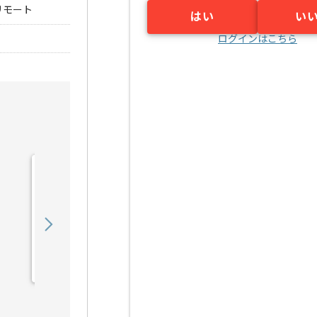
リモート
はい
い
ログインはこちら
【PHP/Go】複数システム
横断開発案件 ※アダルト
含むの求人・案件
850,000
〜
円／月
業務委託
六本木（東京都）