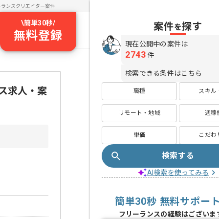
ーランスクリエイター案件
\
簡単30秒
/
案件
探す
を
無料登録
現在公開中の案件は
2743
件
検索できる条件はこちら
ンス求人・案
職種
スキル
リモート・地域
週稼
単価
こだわ
検索する
AI検索を使ってみる
簡単30秒 無料サポー
フリーランスの経験はございま