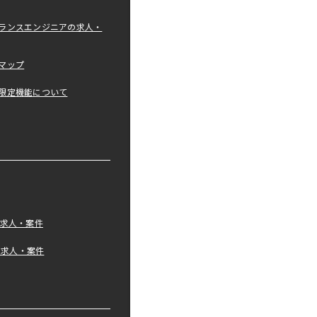
ランスエンジニアの求人・
マップ
限定機能について
の求人・案件
tの求人・案件