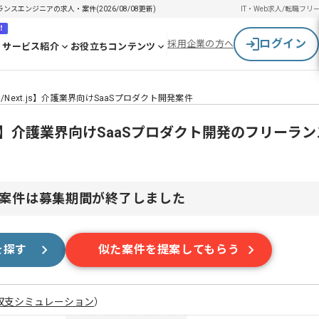
ーランスエンジニアの求人・案件(2026/08/08更新)
IT・Web求人/転職
フリ
！
ログイン
採用企業の方へ
サービス紹介
お役立ちコンテンツ
l/Next.js】介護業界向けSaaSプロダクト開発案件
xt.js】介護業界向けSaaSプロダクト開発のフリーラ
案件は募集期間が終了しました
を探す
似た案件を提案してもらう
収支シミュレーション
）