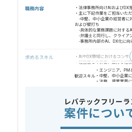
・法律事務所向けAIおよびD
職務内容
・主に下記作業をご担当いた
-中堅、中小企業の経営者に対
および壁打ち
-具体的な業務課題に対するA
-弁護士と同行し、クライア
-事務所内部のAI、DX化に
・AIやDX領域におけるコンサ
求めるスキル
・経営層との折衝、壁打ち経
・エンジニア、PM
・中堅、中小企業
歓迎スキル
・法務、資業業界
※上記に似た経験やスキルをお持ち
レバテックフリーラ
特徴
20代活躍中
この案件のポイント
案件につい
日から可
精算条件
精算・お支払い