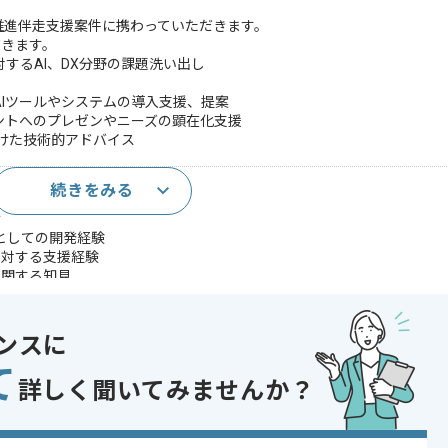
X推進伴走支援案件に携わっていただきます。
だきます。
するAI、DX分野の課題洗い出し
Iツールやシステムの導入支援、提案
ントへのプレゼンやニーズの顕在化支援
向けた技術的アドバイス
続きをみる
ルティング経験
験
としての開発経験
に対する支援経験
に関する知見
であれば申し込み可能なケースもございます！まずはお気軽にご相談ください！
ンスに
 , 30代活躍中 , 40代活躍中 , 長期プロジェクト , 急募 , BtoB向け , 新技
て
能
詳しく聞いてみませんか？