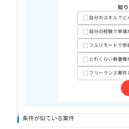
精算基準時間
140時間
知り
支払いサイト
15日
自分のスキルでど
担当者より
自分の経験で単価
法律事務所の運営事業を展開している企業でございま
フルリモートで参
今回は法律事務所向けAIおよびDX推進伴走支援案件
に携わっていただきます。
どれくらい裁量権
コンサルとしての実務経験を活かしたい方にお勧めで
フリーランス案件
基本的には一部リモートでの作業を見込んでおります
条件が似ている案件