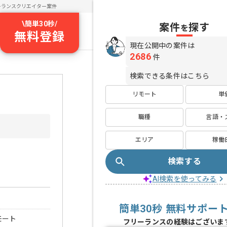
ーランスクリエイター案件
\
簡単30秒
/
案件
探す
を
無料登録
現在公開中の案件は
2686
件
検索できる条件はこちら
リモート
単
職種
言語・
エリア
稼働
検索する
AI検索を使ってみる
簡単30秒 無料サポー
モート
フリーランスの経験はございま