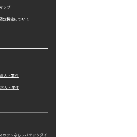
マップ
限定機能について
の求人・案件
tの求人・案件
職スカウトならレバテックダイ