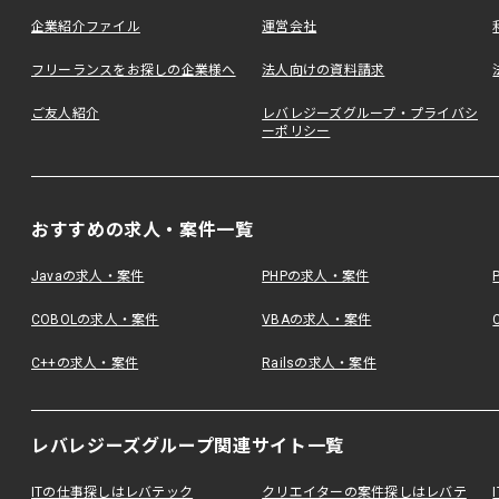
企業紹介ファイル
運営会社
フリーランスをお探しの企業様へ
法人向けの資料請求
ご友人紹介
レバレジーズグループ・プライバシ
ーポリシー
おすすめの求人・案件一覧
Javaの求人・案件
PHPの求人・案件
COBOLの求人・案件
VBAの求人・案件
C++の求人・案件
Railsの求人・案件
レバレジーズグループ関連サイト一覧
ITの仕事探しはレバテック
クリエイターの案件探しはレバテ