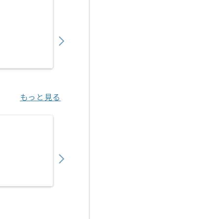
【コンサル】通信会社向け教育関連運営支援
1,250,000
〜
円／月
業務委託
東京（東京都）
もっと見る
【コンサル】Microsoft 365導入の求人・案件
530,000
〜
円／月
業務委託
大崎（東京都）