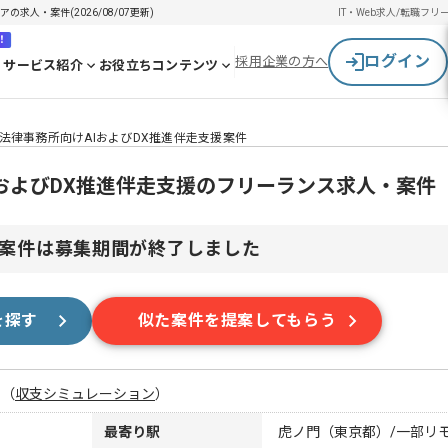
求人・案件(2026/08/07更新)
IT・Web求人/転職
フリ
！
ログイン
採用企業の方へ
サービス紹介
お役立ちコンテンツ
法律事務所向けAIおよびDX推進伴走支援案件
およびDX推進伴走支援のフリーランス求人・案件
案件は募集期間が終了しました
を探す
似た案件を提案してもらう
月
（
収支シミュレーション
）
最寄り駅
虎ノ門（東京都）/一部リ