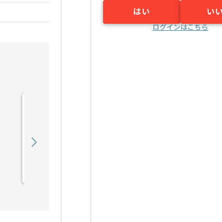
はい
い
ログインはこちら
【コンサル】通信会社向け
教育関連運営支援の求人・
案件
1,250,000
〜
円／月
業務委託
東京（東京都）