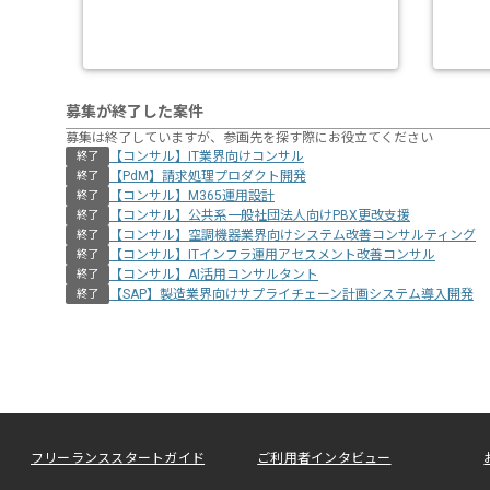
募集が終了した案件
募集は終了していますが、参画先を探す際にお役立てください
【コンサル】IT業界向けコンサル
終了
【PdM】請求処理プロダクト開発
終了
【コンサル】M365運用設計
終了
【コンサル】公共系一般社団法人向けPBX更改支援
終了
【コンサル】空調機器業界向けシステム改善コンサルティング
終了
【コンサル】ITインフラ運用アセスメント改善コンサル
終了
【コンサル】AI活用コンサルタント
終了
【SAP】製造業界向けサプライチェーン計画システム導入開発
終了
フリーランススタートガイド
ご利用者インタビュー