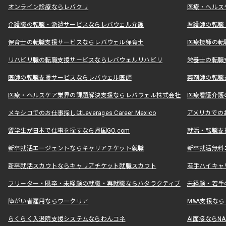
オンライン診療ならレバクリ
医療・ヘルス
介護職の転職・派遣サービスならレバウェル介護
看護師の転職
保育士の転職支援サービスならレバウェル保育士
医療技師の転
リハビリ職の転職支援サービスならレバウェルリハビリ
栄養士の転職
医師の転職支援サービスならレバウェル医師
薬剤師の転職
医療・ヘルスケア業界の課題解決支援ならレバウェル株式会社
医療看護介護の
メキシコでのお仕事探しはLeverages Career Mexico
アメリカでのお仕事
留学生が日本で仕事を探すなら帰国GO.com
就活・転職支
新卒就活エージェントならキャリアチケット就職
新卒就活無料
新卒就活スカウトならキャリアチケット就職スカウト
若手ハイキャ
フリーター・既卒・未経験の就職・再就職ならハタラクティブ
未経験・若手
障がい者雇用ならワークリア
M&A支援な
らくらく入退院支援システムならわんコネ
AI面接ならNAL