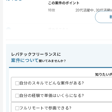
この案件のポイント
特徴
20代活躍中 , 30代活躍中
求めるスキル
スキル
・製造業におけるコンサルティング経験
・生産コンサルティングの実務経験
スキルに不安がある方へ
レバテックフリーランスに
上記に似た経験やスキルをお持ちであれば申
案件について
聞いてみませんか？
知りたい
商談回数
1回
自分のスキルでどんな案件がある?
その他募集要項
募集人数
1人
作業開始日
2026/05/01
自分の経験で単価はいくらになる?
フルリモートで参画できる?