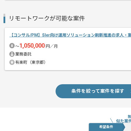
リモートワークが可能な案件
【コンサル/PM】SIer向け運用ソリューション刷新推進の求人・
1,050,000
〜
円／月
業務委託
有楽町（東京都）
条件を絞って案件を探す
似た案
希望条件