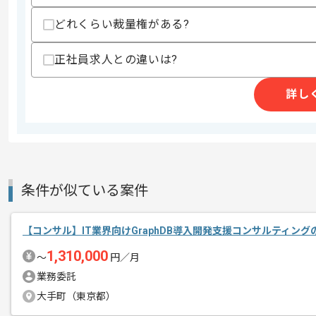
コネクタ事業、インターフェース、ソリ
エージェントからのコ
どれくらい裁量権がある?
を展開する大手企業でございます。
メント
正社員求人との違いは?
その中でも中核事業であるコネクター事
生産コンサルタントとして、プロジェク
詳し
コンサルタントとしての実務経験を伸ば
生産現場の課題を分析して実際のプロジ
条件が似ている案件
【コンサル】IT業界向けGraphDB導入開発支援コンサルティン
1,310,000
〜
円／月
業務委託
大手町（東京都）