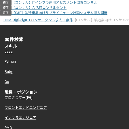
【コンサル】ITインフラ運用アセスメント改善コンサル
終了
【コンサル】AI活用コンサルタント
終了
【SAP】製造業界向けサプライチェーン計画システム導入開発
終了
HOME
案件検索
ITコンサルタント求人・案件
【コンサル】製造業向けコンサル
案件検索
スキル
Java
Python
Ruby
Go
職種・ポジション
プログラマー(PG)
フロントエンドエンジニア
インフラエンジニア
PMO