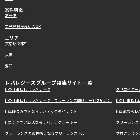
案件特徴
高単価
実務経験が浅い方OK
エリア
東京都(23区)
大阪
愛知
レバレジーズグループ関連サイト一覧
ITの仕事探しはレバテック
クリエイター
ITの仕事探しはレバテック（フリーランス向けサービス紹介）
ITの仕事探
IT転職スカウトならレバテックダイレクト
IT転職なら
ITエンジニア就活ならレバテックルーキー
フリーランス
フリーランスの案件探しならフリーランスHub
プログラミン