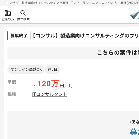
【コンサル】製造業向けコンサルティング案件| ITフリーランスエンジニアの求人・案件(2026/08
企業の方
案件検索
【コンサル】製造業向けコンサルティングのフ
募集終了
こちらの案件は
オンライン商談OK
週5日
単価
120
万
〜
円／月
職種
ITコンサルタント
あ
募