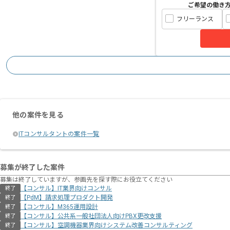
ご希望の働き
フリーランス
他の案件を見る
ITコンサルタントの案件一覧
募集が終了した案件
募集は終了していますが、参画先を探す際にお役立てください
【コンサル】IT業界向けコンサル
終了
【PdM】請求処理プロダクト開発
終了
【コンサル】M365運用設計
終了
【コンサル】公共系一般社団法人向けPBX更改支援
終了
【コンサル】空調機器業界向けシステム改善コンサルティング
終了