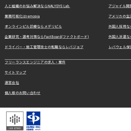
人と組織のお悩み解決ならNALYSYS Lab.
アジャイル開発なら
業務可視化はremopia
アメリカの生活
オンラインピル診療ならメデリピル
外国人採用ならLe
企業研究・選考対策ならFactBoard(ファクトボード)
外国人派遣なら
ドライバー・施工管理技士の転職ならレバジョブ
レバウェル保
フリーランスエンジニアの求人・案件
サイトマップ
運営会社
個人様のお問い合わせ