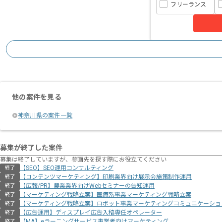
フリーランス
他の案件を見る
神奈川県の案件一覧
募集が終了した案件
募集は終了していますが、参画先を探す際にお役立てください
【SEO】SEO運用コンサルティング
終了
【コンテンツマーケティング】印刷業界向け展示会施策制作運用
終了
【広報/PR】農業業界向けWebセミナーの告知運用
終了
【マーケティング戦略立案】医療系事業マーケティング戦略立案
終了
【マーケティング戦略立案】ロボット事業マーケティングコミュニケーショ
終了
【広告運用】ディスプレイ広告入稿専任オペレーター
終了
【MA】eラーニングサービス事業者向けマーケティング
終了