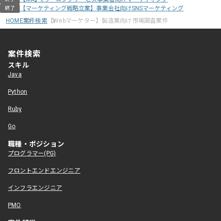
【マーケティング戦略立案】事業会社向けSNSマーケティング
終了
HOME
案件検索
【Webマーケター】製造業向け市場調査案件
案件検索
スキル
Java
Python
Ruby
Go
職種・ポジション
プログラマー(PG)
フロントエンドエンジニア
インフラエンジニア
PMO