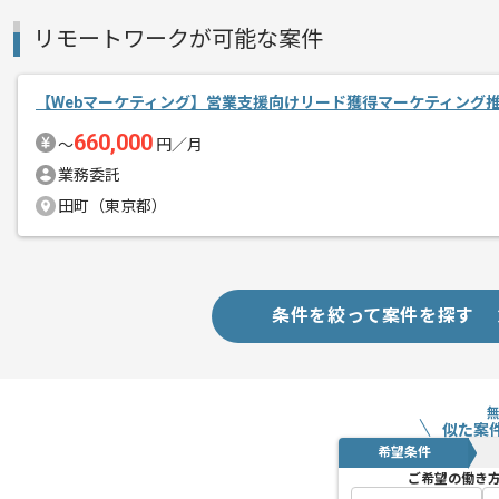
リモートワークが可能な案件
【Webマーケティング】営業支援向けリード獲得マーケティング
660,000
〜
円／月
業務委託
田町（東京都）
条件を絞って案件を探す
似た案
希望条件
ご希望の働き