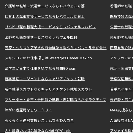
介護職の転職・派遣サービスならレバウェル介護
看護師の転職
保育士の転職支援サービスならレバウェル保育士
医療技師の転
リハビリ職の転職支援サービスならレバウェルリハビリ
栄養士の転職
医師の転職支援サービスならレバウェル医師
薬剤師の転職
医療・ヘルスケア業界の課題解決支援ならレバウェル株式会社
医療看護介護の
メキシコでのお仕事探しはLeverages Career Mexico
アメリカでのお仕事
留学生が日本で仕事を探すなら帰国GO.com
就活・転職支
新卒就活エージェントならキャリアチケット就職
新卒就活無料
新卒就活スカウトならキャリアチケット就職スカウト
若手ハイキャ
フリーター・既卒・未経験の就職・再就職ならハタラクティブ
未経験・若手
障がい者雇用ならワークリア
M&A支援な
らくらく入退院支援システムならわんコネ
AI面接ならNAL
人と組織のお悩み解決ならNALYSYS Lab.
アジャイル開発なら