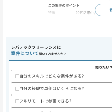
この案件のポイント
特徴
20代活躍中 , 30代活躍中
求めるスキル
スキル
・有形商材における市場調査経験
・市場の動向を踏まえた戦略策定経験
レバテックフリーランスに
案件について
スキルに不安がある方へ
聞いてみませんか？
上記に似た経験やスキルをお持ちであれば申
知りたい
自分のスキルでどんな案件がある?
商談回数
1回
その他募集要項
自分の経験で単価はいくらになる?
募集人数
1人
作業開始日
2026/04/28
フルリモートで参画できる?