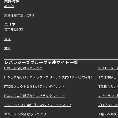
案件特徴
高単価
実務経験が浅い方OK
エリア
東京都(23区)
大阪
愛知
レバレジーズグループ関連サイト一覧
ITの仕事探しはレバテック
クリエイター
ITの仕事探しはレバテック（フリーランス向けサービス紹介）
ITの仕事探
IT転職スカウトならレバテックダイレクト
IT転職なら
ITエンジニア就活ならレバテックルーキー
フリーランス
フリーランスの案件探しならフリーランスHub
プログラミン
オンライン診療ならレバクリ
医療・ヘルス