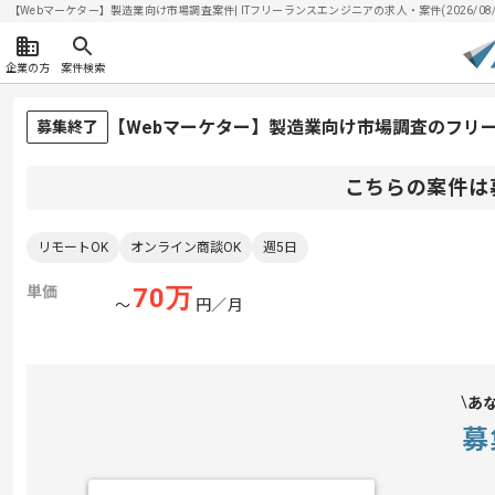
【Webマーケター】製造業向け市場調査案件| ITフリーランスエンジニアの求人・案件(2026/08/
企業の方
案件検索
【Webマーケター】製造業向け市場調査のフリ
募集終了
こちらの案件は
リモートOK
オンライン商談OK
週5日
単価
70
万
〜
円／月
あ
募