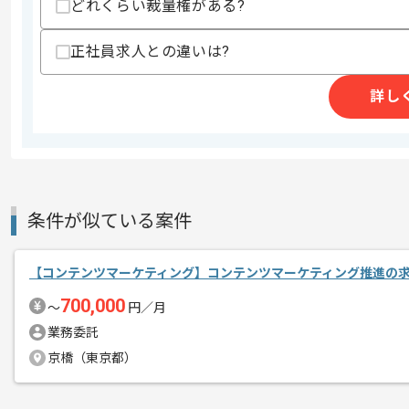
どれくらい裁量権がある?
圧縮機、真空機器、塗装機器、塗装設備
エージェントからのコ
を展開している企業でございます。
正社員求人との違いは?
メント
今回は製造業向け市場調査案件に携わっ
詳し
Webマーケターとしての実務経験を活
基本的にはフルリモートでの作業を見込
条件が似ている案件
【コンテンツマーケティング】コンテンツマーケティング推進の
700,000
〜
円／月
業務委託
京橋（東京都）