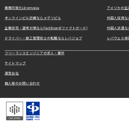
業務可視化はremopia
アメリカの生活
オンラインピル診療ならメデリピル
外国人採用ならLe
企業研究・選考対策ならFactBoard(ファクトボード)
外国人派遣なら
ドライバー・施工管理技士の転職ならレバジョブ
レバウェル保
フリーランスエンジニアの求人・案件
サイトマップ
運営会社
個人様のお問い合わせ