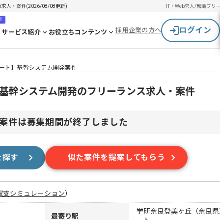
・案件(2026/08/08更新)
IT・Web求人/転職
フリ
！
ログイン
採用企業の方へ
サービス紹介
お役立ちコンテンツ
リモート】基幹システム開発案件
ト】基幹システム開発のフリーランス求人・案件
案件は募集期間が終了しました
を探す
似た案件を提案してもらう
収支シミュレーション
）
学研奈良登美ヶ丘（奈良県
最寄り駅