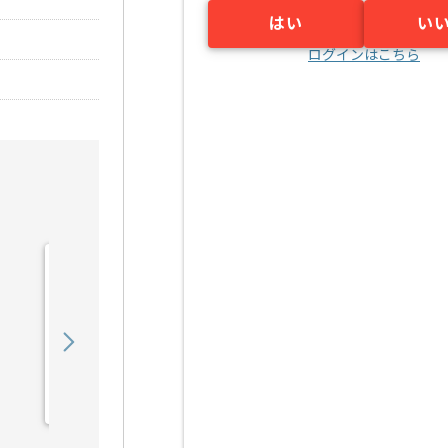
はい
い
ログインはこちら
【Java/PHP】自動車業界
向けシステム保守運用の求
人・案件
650,000
〜
円／月
業務委託
宮之阪（大阪府）