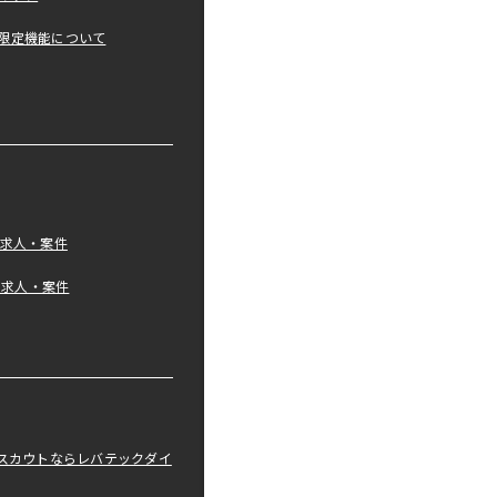
限定機能について
の求人・案件
tの求人・案件
職スカウトならレバテックダイ