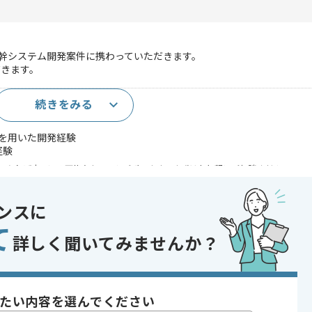
いた基幹システム開発案件に携わっていただきます。
だきます。
続きをみる
k3を用いた開発経験
経験
であれば申し込み可能なケースもございます！まずはお気軽にご相談ください！
テム開発
ンスに
システム
て
詳しく聞いてみませんか？
 , 30代活躍中 , 40代活躍中 , 長期プロジェクト , BtoB向け , 新技術に積
たい内容を選んでください