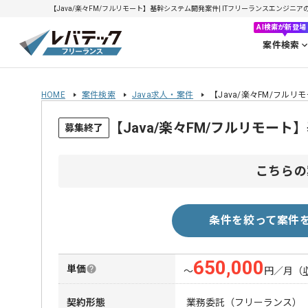
【Java/楽々FM/フルリモート】基幹システム開発案件| ITフリーランスエンジニアの求人
AI検索が新登場
案件検索
HOME
案件検索
Java求人・案件
【Java/楽々FM/フル
【Java/楽々FM/フルリモー
募集終了
こちらの
条件を絞って案件
650,000
単価
〜
円／月
（
契約形態
業務委託（フリーランス）