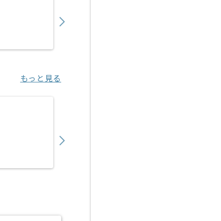
650,000
〜
円／月
業務委託
宮之阪（大阪府）
もっと見る
【Java】金融系向けシステム開発の求人・案
650,000
〜
円／月
業務委託
中野（東京都）