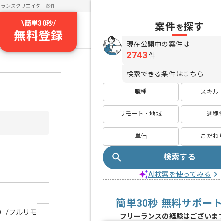
ーランスクリエイター案件
\
簡単30秒
/
案件
探す
を
無料登録
現在公開中の案件は
2743
件
検索できる条件はこちら
職種
スキル
リモート・地域
週稼
単価
こだわ
検索する
AI検索を使ってみる
簡単30秒 無料サポー
）/フルリモ
フリーランスの経験はございま