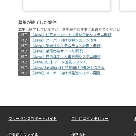
募集が終了した案件
募集は終了していますが、参画先を探す際にお役立てください
【Java】住宅メーカー向け資材⼿配システム改修
終了
【Java】スーパー向け基幹システム改修
終了
【Java】受発注システムテスト計画・改修
終了
【Java】某販売店サイトAP開発
終了
【Java】自治体向け人事労務システム開発
終了
【Java/SQL】データ連携システム
終了
【Java/JavaScript】学校向けID管理システム
終了
【Java】メーカー向け受発注システム開発
終了
フリーランススタートガイド
ご利用者インタビュー
企業紹介ファイル
運営会社