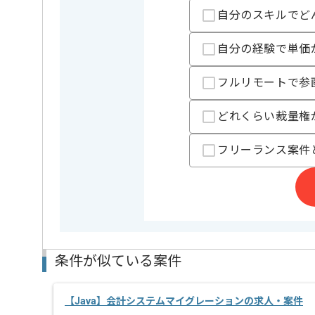
自分のスキルでど
ハードウェア、ソフトウェア、クラウド製品の研究開
を展開している企業でございます。
今回は基幹システム開発案件に携わっていただきます
自分の経験で単価
楽々Framework3を用いた開発経験を活かしたい方に
フルリモートで参
基本的にはフルリモートでの作業を見込んでおります
どれくらい裁量権
フリーランス案件
条件が似ている案件
【Java】会計システムマイグレーションの求人・案件