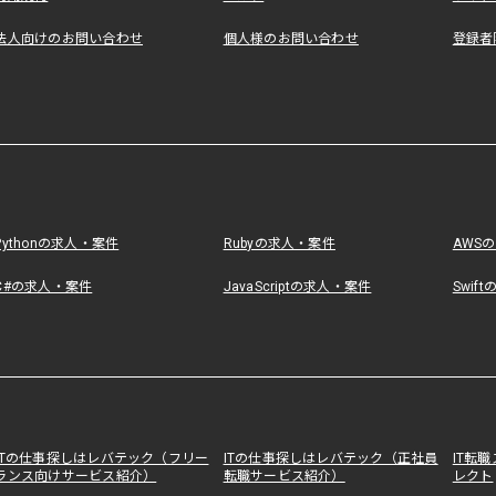
法人向けのお問い合わせ
個人様のお問い合わせ
登録者
Pythonの求人・案件
Rubyの求人・案件
AWS
C#の求人・案件
JavaScriptの求人・案件
Swif
ITの仕事探しはレバテック（フリー
ITの仕事探しはレバテック（正社員
IT転
ランス向けサービス紹介）
転職サービス紹介）
レクト