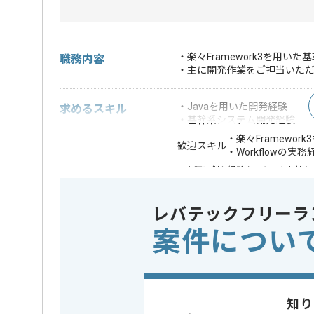
・楽々Framework3を用
職務内容
・主に開発作業をご担当いた
・Javaを用いた開発経験
求めるスキル
・基幹系システム開発経験
・楽々Framewor
歓迎スキル
・Workflowの実務
※上記に似た経験やスキルをお持ち
業務内容
社内シス
この案件のポイント
レバテックフリーラ
担当領域/システム
基幹業務
案件につい
特徴
20代活躍中
可能
知り
担当者より