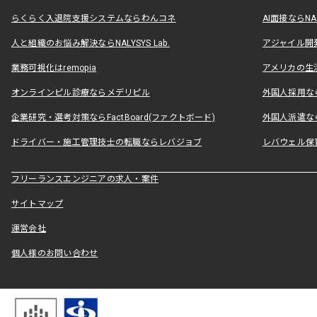
らくらく入退院支援システムならわんコネ
AI面接ならNAL
人と組織のお悩み解決ならNALYSYS Lab.
アジャイル開発なら
業務可視化はremopia
アメリカの生活
オンラインピル診療ならメデリピル
外国人採用ならLe
企業研究・選考対策ならFactBoard(ファクトボード)
外国人派遣なら
ドライバー・施工管理技士の転職ならレバジョブ
レバウェル保
フリーランスエンジニアの求人・案件
サイトマップ
運営会社
個人様のお問い合わせ