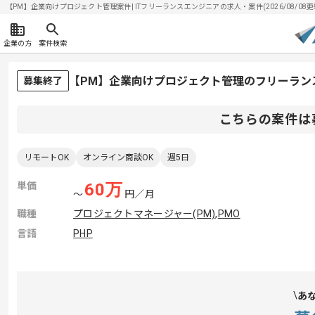
【PM】企業向けプロジェクト管理案件| ITフリーランスエンジニアの求人・案件(2026/08/08更
企業の方
案件検索
【PM】企業向けプロジェクト管理のフリーラン
募集終了
こちらの案件は
リモートOK
オンライン商談OK
週5日
単価
60
万
〜
円／月
職種
プロジェクトマネージャー(PM)
,
PMO
言語
PHP
あ