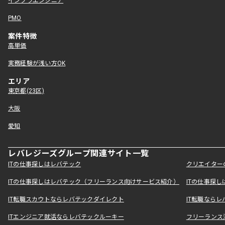
インフラエンジニア
PMO
案件特徴
高単価
実務経験が浅い方OK
エリア
東京都(23区)
大阪
愛知
レバレジーズグループ関連サイト一覧
ITの仕事探しはレバテック
クリエイター
ITの仕事探しはレバテック（フリーランス向けサービス紹介）
ITの仕事探
IT転職スカウトならレバテックダイレクト
IT転職なら
ITエンジニア就活ならレバテックルーキー
フリーランス