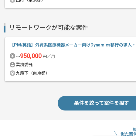
田町（東京都）
PMの経験を活かすことができます。
複数案件を保有している企業ですので、
ご経験と実績に応じて別案件のご提案も
リモートワークが可能な案件
新しいアイディアや技術を積極的に導入
経験豊富なメンバーと成長が出来る環境
【PM/英語】外資系医療機器メーカー向けDynamics移行の求人
スキルアップされたい方、長期的に参画
950,000
〜
円／月
首都圏または遠方からリモートにてご参
業務委託
九段下（東京都）
条件を絞って案件を探す
似た案