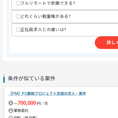
スキルに不安がある方へ
フルリモートで参画できる?
上記に似た経験やスキルをお持ちであれば申
どれくらい裁量権がある?
正社員求人との違いは?
精算条件
有
精算・お支払い
精算基準時間
140時間〜180時間
詳し
支払いサイト
15日
商談回数
2回
その他募集要項
募集人数
1人
条件が似ている案件
作業開始日
2026/05/15
【PM】PC展開プロジェクト支援の求人・案件
700,000
〜
円／月
レバテックでの実績がある企業の案件で
エージェントからのコ
業務委託
メント