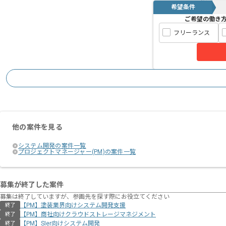
希望条件
ご希望の働き
フリーランス
他の案件を見る
システム開発の案件一覧
プロジェクトマネージャー(PM)の案件一覧
募集が終了した案件
募集は終了していますが、参画先を探す際にお役立てください
【PM】塗装業界向けシステム開発支援
終了
【PM】商社向けクラウドストレージマネジメント
終了
【PM】SIer向けシステム開発
終了