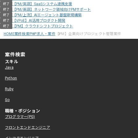
【PM/英語】SaaSシステム連携支援
終了
【PM/英語】ネットワーク領域向けPMサポート
終了
【PM/上流】AIエージェント基盤新規構築
終了
【VPoE】AI活用プロダクト開発
終了
【PM】クラウドシフトプロジェクト
終了
HOME
案件検索
PHP求人・案件
【PM】企業向けプロジェクト管理案件
案件検索
スキル
Java
Python
Ruby
Go
職種・ポジション
プログラマー(PG)
フロントエンドエンジニア