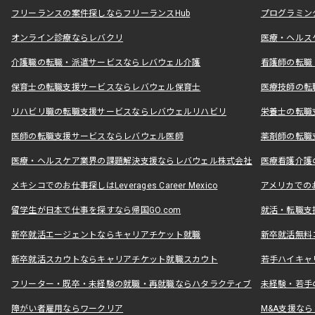
フリーランスの案件探しならフリーランスHub
プログラミン
オンライン診療ならレバクリ
医療・ヘルス
介護職の転職・派遣サービスならレバウェル介護
看護師の転職
保育士の転職支援サービスならレバウェル保育士
医療技師の転
リハビリ職の転職支援サービスならレバウェルリハビリ
栄養士の転職
医師の転職支援サービスならレバウェル医師
薬剤師の転職
医療・ヘルスケア業界の課題解決支援ならレバウェル株式会社
医療看護介護の
メキシコでのお仕事探しはLeverages Career Mexico
アメリカでのお仕事
留学生が日本で仕事を探すなら帰国GO.com
就活・転職支
新卒就活エージェントならキャリアチケット就職
新卒就活無料
新卒就活スカウトならキャリアチケット就職スカウト
若手ハイキャ
フリーター・既卒・未経験の就職・再就職ならハタラクティブ
未経験・若手
障がい者雇用ならワークリア
M&A支援な