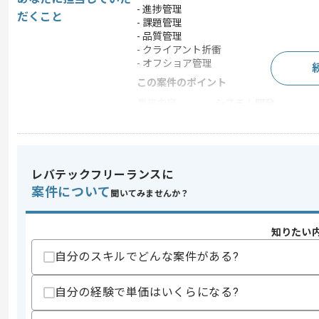
- 進捗管理
だくこと
- 課題管理
- 品質管理
- クライアント折衝
- オフショア管理
この案件のポイント
業務内容
システム開発
特徴
20代活躍中 , 30代活躍
レバテックフリーランスに
求めるスキル
案件について
聞いてみませんか？
スキル
・IT業界経験(10年以上)
・PHPを用いた開発経験
・PMやPMO経験
知りたい
・進捗管理や課題管理および品質管理の
自分のスキルでどんな案件がある?
歓迎スキル
・コードレビュー経験
自分の経験で単価はいくらになる?
・オフショア開発との協業経験