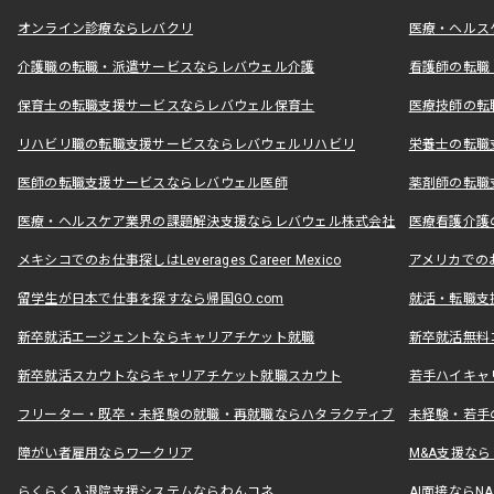
オンライン診療ならレバクリ
医療・ヘルス
介護職の転職・派遣サービスならレバウェル介護
看護師の転職
保育士の転職支援サービスならレバウェル保育士
医療技師の転
リハビリ職の転職支援サービスならレバウェルリハビリ
栄養士の転職
医師の転職支援サービスならレバウェル医師
薬剤師の転職
医療・ヘルスケア業界の課題解決支援ならレバウェル株式会社
医療看護介護の
メキシコでのお仕事探しはLeverages Career Mexico
アメリカでのお仕事
留学生が日本で仕事を探すなら帰国GO.com
就活・転職支
新卒就活エージェントならキャリアチケット就職
新卒就活無料
新卒就活スカウトならキャリアチケット就職スカウト
若手ハイキャ
フリーター・既卒・未経験の就職・再就職ならハタラクティブ
未経験・若手
障がい者雇用ならワークリア
M&A支援な
らくらく入退院支援システムならわんコネ
AI面接ならNAL