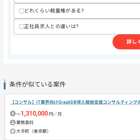
どれくらい裁量権がある?
商談回数
1回
その他募集要項
正社員求人との違いは?
募集人数
1人
作業開始日
2026/06/01
詳し
プラットフォーム事業を展開している企
エージェントからのコ
今回は広告業界向けSaaS導入運用コン
メント
条件が似ている案件
コンサルとしての実務経験を活かしたい
【コンサル】IT業界向けGraphDB導入開発支援コンサルティン
基本的には常駐での作業を見込んでおり
1,310,000
〜
円／月
業務委託
大手町（東京都）