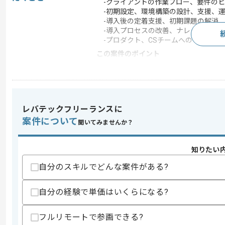
-クライアントの作業フロー、要件のヒ
-初期設定、環境構築の設計、支援、運
-導入後の定着支援、初期課題の解消
-導入プロセスの改善、ナレッジ化
-プロダクト、CSチームへのフィード
この案件のポイント
担当領域/システ
広告・デザイン・イベ
ム
特徴
20代活躍中 , 30代活躍
レバテックフリーランスに
案件について
聞いてみませんか？
求めるスキル
スキル
・ITコンサルとしての実務経験
知りたい
歓迎スキル
自分のスキルでどんな案件がある?
・SaaS導入支援経験
・Webマーケティング経験
自分の経験で単価はいくらになる?
スキルに不安がある方へ
上記に似た経験やスキルをお持ちであれば申
フルリモートで参画できる?