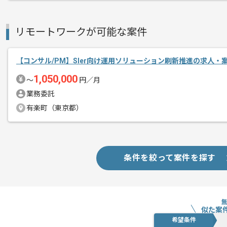
リモートワークが可能な案件
【コンサル/PM】SIer向け運用ソリューション刷新推進の求人・
1,050,000
〜
円／月
業務委託
有楽町（東京都）
条件を絞って案件を探す
似た案
希望条件