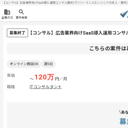
【コンサル】広告業界向けSaaS導入運用コンサル案件| ITフリーランスエンジニアの求人・案件(202
企業の方
案件検索
【コンサル】広告業界向けSaaS導入運用コン
募集終了
こちらの案件は
オンライン商談OK
週5日
単価
120
万
〜
円／月
職種
ITコンサルタント
あ
募