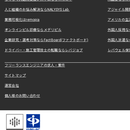
人と組織のお悩み解決ならNALYSYS Lab.
アジャイル開発なら
業務可視化はremopia
アメリカの生活
オンラインピル診療ならメデリピル
外国人採用ならLe
企業研究・選考対策ならFactBoard(ファクトボード)
外国人派遣なら
ドライバー・施工管理技士の転職ならレバジョブ
レバウェル保
フリーランスエンジニアの求人・案件
サイトマップ
運営会社
個人様のお問い合わせ