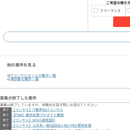
ご希望の働き
フリーランス
他の案件を見る
ITコンサルタントの案件一覧
東京都の案件一覧
募集が終了した案件
募集は終了していますが、参画先を探す際にお役立てください
【コンサル】IT業界向けコンサル
終了
【PdM】請求処理プロダクト開発
終了
【コンサル】M365運用設計
終了
【コンサル】公共系一般社団法人向けPBX更改支援
終了