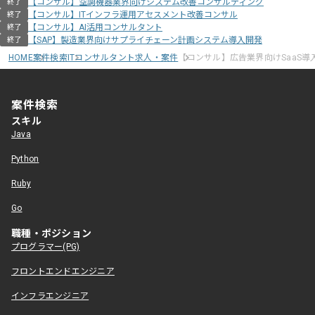
【コンサル】空調機器業界向けシステム改善コンサルティング
終了
【コンサル】ITインフラ運用アセスメント改善コンサル
終了
【コンサル】AI活用コンサルタント
終了
【SAP】製造業界向けサプライチェーン計画システム導入開発
終了
HOME
案件検索
ITコンサルタント求人・案件
【コンサル】広告業界向けSaaS
案件検索
スキル
Java
Python
Ruby
Go
職種・ポジション
プログラマー(PG)
フロントエンドエンジニア
インフラエンジニア