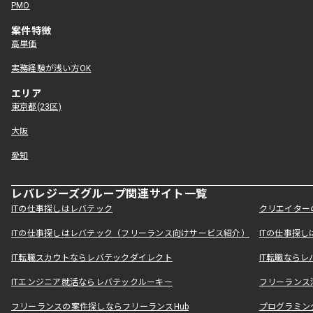
PMO
案件特徴
高単価
実務経験が浅い方OK
エリア
東京都(23区)
大阪
愛知
レバレジーズグループ関連サイト一覧
ITの仕事探しはレバテック
クリエイター
ITの仕事探しはレバテック（フリーランス向けサービス紹介）
ITの仕事探
IT転職スカウトならレバテックダイレクト
IT転職なら
ITエンジニア就活ならレバテックルーキー
フリーランス
フリーランスの案件探しならフリーランスHub
プログラミン