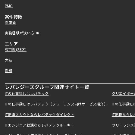
PMO
案件特徴
高単価
実務経験が浅い方OK
エリア
東京都(23区)
大阪
愛知
レバレジーズグループ関連サイト一覧
ITの仕事探しはレバテック
クリエイター
ITの仕事探しはレバテック（フリーランス向けサービス紹介）
ITの仕事探
IT転職スカウトならレバテックダイレクト
IT転職なら
ITエンジニア就活ならレバテックルーキー
フリーランス