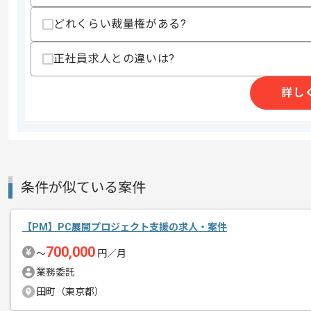
・ECサイトの開発または運用保守プロ
どれくらい裁量権がある?
・グローバルプロジェクトへの参画経験
正社員求人との違いは?
スキルに不安がある方へ
上記に似た経験やスキルをお持ちであれば申
詳し
商談回数
2回
その他募集要項
募集人数
1人
作業開始日
2026/05/01
条件が似ている案件
【PM】PC展開プロジェクト支援の求人・案件
レバテックでの実績がある企業の案件で
エージェントからのコ
700,000
〜
円／月
メント
PMの経験を活かすことができます。
業務委託
複数案件を保有している企業ですので、
田町（東京都）
ご経験と実績に応じて別案件のご提案も