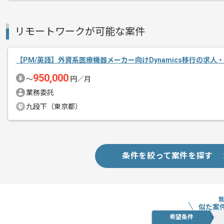
新しいアイディアや技術を積極的に導入
経験豊富なメンバーと成長が出来る環境
リモートワークが可能な案件
スキルアップされたい方、長期的に参画
【PM/英語】外資系医療機器メーカー向けDynamics移行の求人
基本的には一部リモート作業を見込んで
950,000
〜
円／月
業務委託
九段下（東京都）
条件を絞って案件を探す
似た案
希望条件