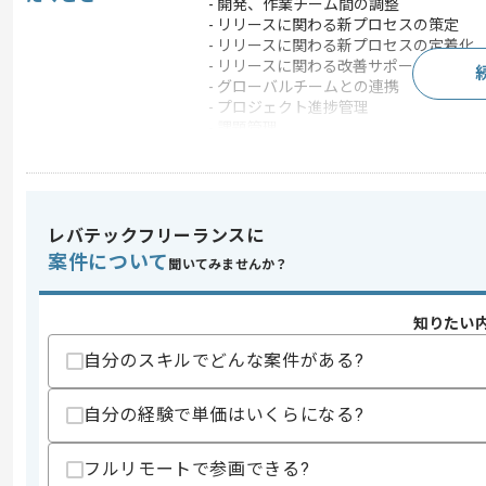
- 開発、作業チーム間の調整
- リリースに関わる新プロセスの策定
- リリースに関わる新プロセスの定着化
- リリースに関わる改善サポート
- グローバルチームとの連携
- プロジェクト進捗管理
- 課題管理
- 論理的なドキュメンテーション
この案件のポイント
業界
小売 , ECサイト
レバテックフリーランスに
業務内容
システム開発
案件について
聞いてみませんか？
特徴
20代活躍中 , 30代活躍
知りたい
求めるスキル
自分のスキルでどんな案件がある?
スキル
・コンサルティングファーム出身(マネー
・大規模プロジェクトの管理経験
自分の経験で単価はいくらになる?
・システム導入プロジェクトの経験
・英語の実務経験
フルリモートで参画できる?
歓迎スキル