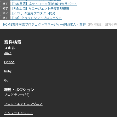
【PM/英語】ネットワーク領域向けPMサポート
終了
【PM/上流】AIエージェント基盤新規構築
終了
【VPoE】AI活用プロダクト開発
終了
【PM】クラウドシフトプロジェクト
終了
HOME
案件検索
プロジェクトマネージャー(PM)求人・案件
【PM/英語】国内小
案件検索
スキル
Java
Python
Ruby
Go
職種・ポジション
プログラマー(PG)
フロントエンドエンジニア
インフラエンジニア