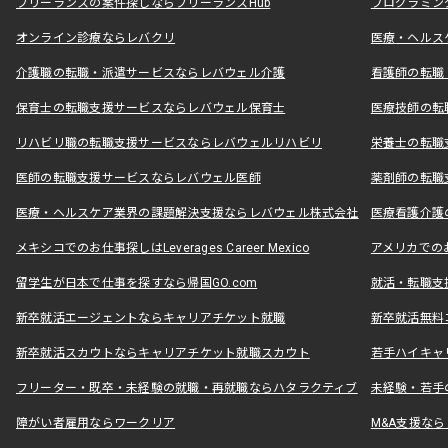
フリーランスの案件探しならフリーランスHub
プログラミン
オンライン診療ならレバクリ
医療・ヘルス
介護職の転職・派遣サービスならレバウェル介護
看護師の転職
保育士の転職支援サービスならレバウェル保育士
医療技師の転
リハビリ職の転職支援サービスならレバウェルリハビリ
栄養士の転職
医師の転職支援サービスならレバウェル医師
薬剤師の転職
医療・ヘルスケア業界の課題解決支援ならレバウェル株式会社
医療看護介護の
メキシコでのお仕事探しはLeverages Career Mexico
アメリカでのお仕事
留学生が日本で仕事を探すなら帰国GO.com
就活・転職支
新卒就活エージェントならキャリアチケット就職
新卒就活無料
新卒就活スカウトならキャリアチケット就職スカウト
若手ハイキャ
フリーター・既卒・未経験の就職・再就職ならハタラクティブ
未経験・若手
障がい者雇用ならワークリア
M&A支援な