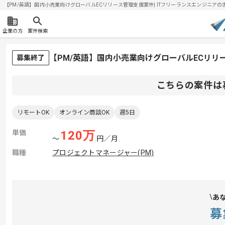
【PM/英語】国内小売業向けグローバルECリリース管理支援案件| ITフリーランスエンジニアの求人・
企業の方
案件検索
【PM/英語】国内小売業向けグローバルECリ
募集終了
こちらの案件は
リモートOK
オンライン商談OK
週5日
単価
120
万
〜
円／月
職種
プロジェクトマネージャー(PM)
あ
募