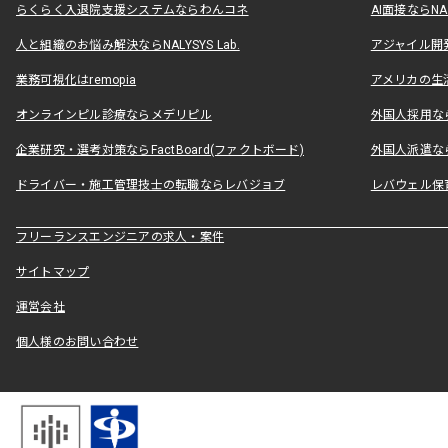
らくらく入退院支援システムならわんコネ
AI面接ならNAL
人と組織のお悩み解決ならNALYSYS Lab.
アジャイル開発なら
業務可視化はremopia
アメリカの生活
オンラインピル診療ならメデリピル
外国人採用ならLe
企業研究・選考対策ならFactBoard(ファクトボード)
外国人派遣なら
ドライバー・施工管理技士の転職ならレバジョブ
レバウェル保
フリーランスエンジニアの求人・案件
サイトマップ
運営会社
個人様のお問い合わせ