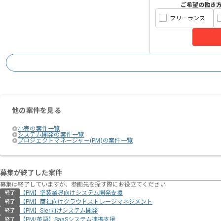
ご希望の働き
フリーランス
他の案件を見る
小売の案件一覧
システム開発の案件一覧
プロジェクトマネージャー(PM)の案件一覧
募集が終了した案件
募集は終了していますが、参画先を探す際にお役立てください
【PM】塗装業界向けシステム開発支援
終了
【PM】商社向けクラウドストレージマネジメント
終了
【PM】SIer向けシステム開発
終了
【PM/英語】SaaSシステム連携支援
終了