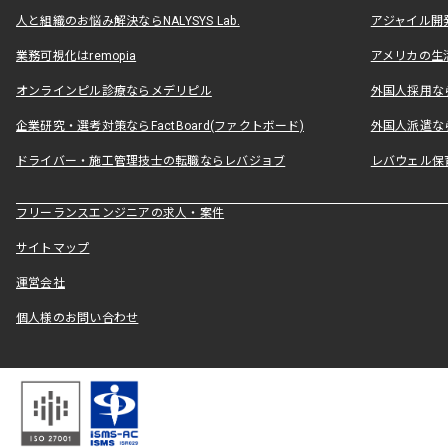
人と組織のお悩み解決ならNALYSYS Lab.
アジャイル開発なら
業務可視化はremopia
アメリカの生活
オンラインピル診療ならメデリピル
外国人採用ならLe
企業研究・選考対策ならFactBoard(ファクトボード)
外国人派遣なら
ドライバー・施工管理技士の転職ならレバジョブ
レバウェル保
フリーランスエンジニアの求人・案件
サイトマップ
運営会社
個人様のお問い合わせ