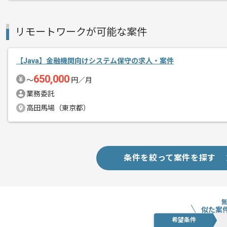
リモートワークが可能な案件
【Java】金融機関向けシステム保守の求人・案件
650,000
〜
円／月
業務委託
高田馬場（東京都）
条件を絞って案件を探す
似た案
希望条件