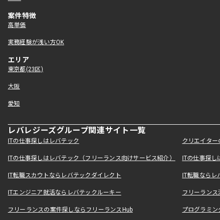
案件特徴
高単価
実務経験が浅い方OK
エリア
東京都(23区)
大阪
愛知
レバレジーズグループ関連サイト一覧
ITの仕事探しはレバテック
クリエイター
ITの仕事探しはレバテック（フリーランス向けサービス紹介）
ITの仕事探
IT転職スカウトならレバテックダイレクト
IT転職なら
ITエンジニア就活ならレバテックルーキー
フリーランス
フリーランスの案件探しならフリーランスHub
プログラミン