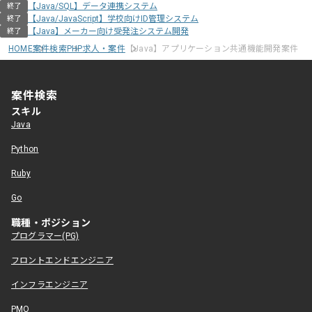
【Java/SQL】データ連携システム
終了
【Java/JavaScript】学校向けID管理システム
終了
【Java】メーカー向け受発注システム開発
終了
HOME
案件検索
PHP求人・案件
【Java】アプリケーション共通機能開発案件
案件検索
スキル
Java
Python
Ruby
Go
職種・ポジション
プログラマー(PG)
フロントエンドエンジニア
インフラエンジニア
PMO