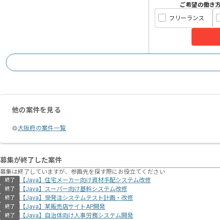
ご希望の働き
フリーランス
他の案件を見る
大阪府の案件一覧
募集が終了した案件
募集は終了していますが、参画先を探す際にお役立てください
【Java】住宅メーカー向け資材⼿配システム改修
終了
【Java】スーパー向け基幹システム改修
終了
【Java】受発注システムテスト計画・改修
終了
【Java】某販売店サイトAP開発
終了
【Java】自治体向け人事労務システム開発
終了