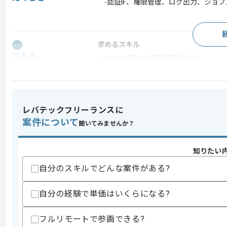
-認証IF、権限管理、ログ出力、ジョ
求めるスキル
スキル
・Javaを用いた開発経験3年以上
・上流工程に参画した経験
スキルに不安がある方へ
上記に似た経験やスキルをお持ちであれば申
レバテックフリーランスに
案件について
聞いてみませんか？
精算条件
有
知りたい
精算・お支払い
精算基準時間
140時間〜180時間
自分のスキルでどんな案件がある?
支払いサイト
15日
自分の経験で単価はいくらになる?
商談回数
1回
フルリモートで参画できる?