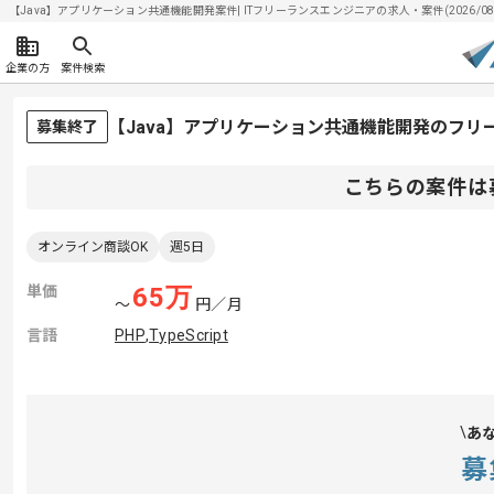
【Java】アプリケーション共通機能開発案件| ITフリーランスエンジニアの求人・案件(2026/08/
企業の方
案件検索
【Java】アプリケーション共通機能開発のフリ
募集終了
こちらの案件は
オンライン商談OK
週5日
単価
65
万
〜
円／月
言語
PHP
,
TypeScript
あ
募