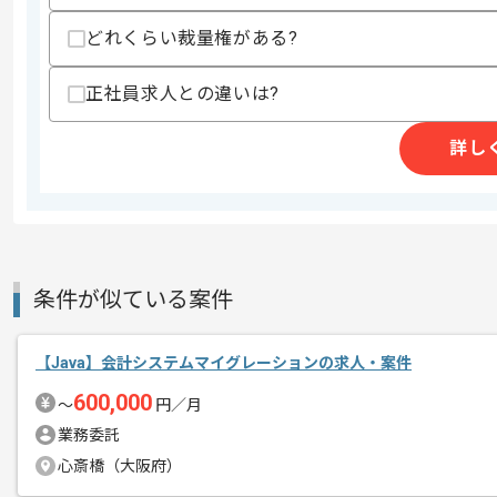
その他募集要項
募集人数
1人
どれくらい裁量権がある?
作業開始日
2026/06/01
正社員求人との違いは?
週5日常駐での作業を想定しております
詳し
エージェントからのコ
メント
レバテックでの実績がある企業の案件で
条件が似ている案件
【Java】会計システムマイグレーションの求人・案件
600,000
〜
円／月
業務委託
心斎橋（大阪府）