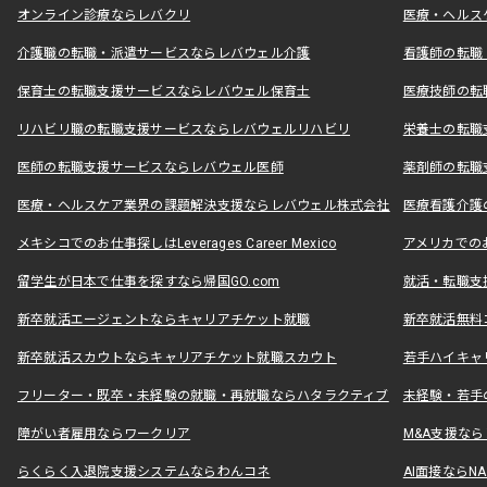
オンライン診療ならレバクリ
医療・ヘルス
介護職の転職・派遣サービスならレバウェル介護
看護師の転職
保育士の転職支援サービスならレバウェル保育士
医療技師の転
リハビリ職の転職支援サービスならレバウェルリハビリ
栄養士の転職
医師の転職支援サービスならレバウェル医師
薬剤師の転職
医療・ヘルスケア業界の課題解決支援ならレバウェル株式会社
医療看護介護の
メキシコでのお仕事探しはLeverages Career Mexico
アメリカでのお仕事
留学生が日本で仕事を探すなら帰国GO.com
就活・転職支
新卒就活エージェントならキャリアチケット就職
新卒就活無料
新卒就活スカウトならキャリアチケット就職スカウト
若手ハイキャ
フリーター・既卒・未経験の就職・再就職ならハタラクティブ
未経験・若手
障がい者雇用ならワークリア
M&A支援な
らくらく入退院支援システムならわんコネ
AI面接ならNAL