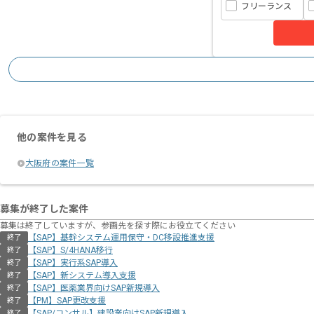
フリーランス
他の案件を見る
大阪府の案件一覧
募集が終了した案件
募集は終了していますが、参画先を探す際にお役立てください
【SAP】基幹システム運用保守・DC移設推進支援
終了
【SAP】S/4HANA移行
終了
【SAP】実行系SAP導入
終了
【SAP】新システム導入支援
終了
【SAP】医薬業界向けSAP新規導入
終了
【PM】SAP更改支援
終了
【SAP/コンサル】建設業向けSAP新規導入
終了