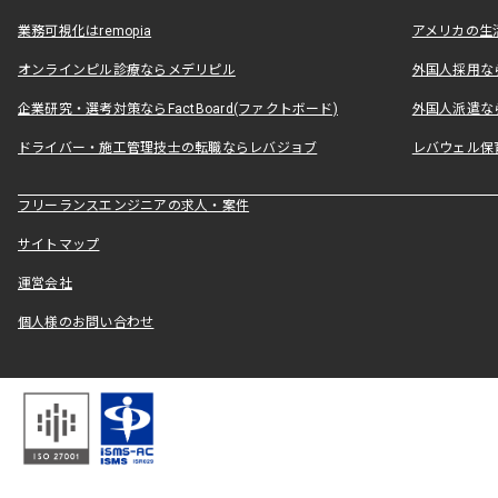
業務可視化はremopia
アメリカの生活
オンラインピル診療ならメデリピル
外国人採用ならLe
企業研究・選考対策ならFactBoard(ファクトボード)
外国人派遣なら
ドライバー・施工管理技士の転職ならレバジョブ
レバウェル保
フリーランスエンジニアの求人・案件
サイトマップ
運営会社
個人様のお問い合わせ