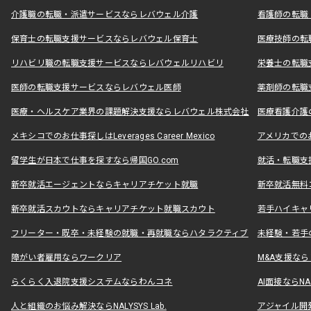
介護職の転職・派遣サービスならレバウェル介護
看護師の転職
保育士の転職支援サービスならレバウェル保育士
医療技師の転
リハビリ職の転職支援サービスならレバウェルリハビリ
栄養士の転職
医師の転職支援サービスならレバウェル医師
薬剤師の転職
医療・ヘルスケア業界の課題解決支援ならレバウェル株式会社
医療看護介護の
メキシコでのお仕事探しはLeverages Career Mexico
アメリカでのお仕事
留学生が日本で仕事を探すなら帰国GO.com
就活・転職支
新卒就活エージェントならキャリアチケット就職
新卒就活無料
新卒就活スカウトならキャリアチケット就職スカウト
若手ハイキャ
フリーター・既卒・未経験の就職・再就職ならハタラクティブ
未経験・若手
障がい者雇用ならワークリア
M&A支援な
らくらく入退院支援システムならわんコネ
AI面接ならNAL
人と組織のお悩み解決ならNALYSYS Lab.
アジャイル開発なら