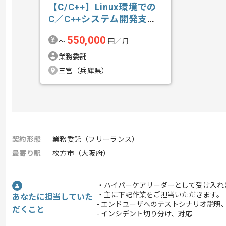
【C/C++】Linux環境での
C／C++システム開発支援
の求人・案件
550,000
〜
円／月
業務委託
三宮（兵庫県）
契約形態
業務委託（フリーランス）
最寄り駅
枚方市（大阪府）
・ハイパーケアリーダーとして受け入れ
・主に下記作業をご担当いただきます。
あなたに担当していた
- エンドユーザへのテストシナリオ説明
だくこと
- インシデント切り分け、対応