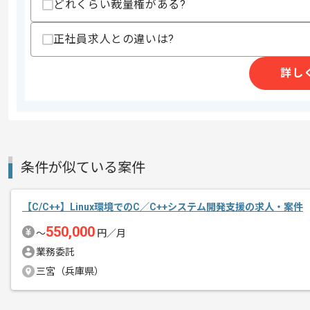
どれくらい裁量権がある?
正社員求人との違いは?
詳し
条件が似ている案件
【C/C++】Linux環境でのC／C++システム開発支援の求人・案件
550,000
〜
円／月
業務委託
三宮（兵庫県）