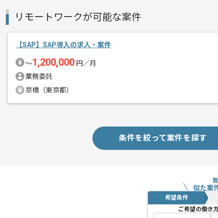
リモートワークが可能な案件
【SAP】SAP導入の求人・案件
1,200,000
〜
円／月
業務委託
京橋（東京都）
条件を絞って案件を探す
似た案
希望条件
ご希望の働き