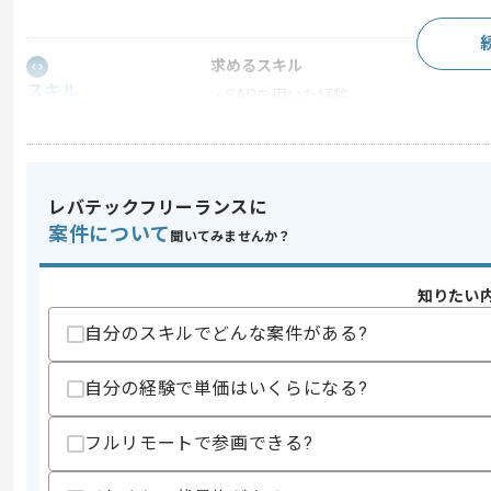
求めるスキル
スキル
・SAPを用いた経験
・リーダー経験
スキルに不安がある方へ
上記に似た経験やスキルをお持ちであれば申
レバテックフリーランスに
案件について
聞いてみませんか？
商談回数
2回
知りたい
その他募集要項
募集人数
1人
自分のスキルでどんな案件がある?
作業開始日
2026/05/18
自分の経験で単価はいくらになる?
週5日常駐での作業を想定しております
フルリモートで参画できる?
エージェントからのコ
メント