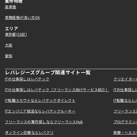
案件特徴
高単価
実務経験が浅い方OK
エリア
東京都(23区)
大阪
愛知
レバレジーズグループ関連サイト一覧
ITの仕事探しはレバテック
クリエイター
ITの仕事探しはレバテック（フリーランス向けサービス紹介）
ITの仕事探
IT転職スカウトならレバテックダイレクト
IT転職なら
ITエンジニア就活ならレバテックルーキー
フリーランス
フリーランスの案件探しならフリーランスHub
プログラミン
オンライン診療ならレバクリ
医療・ヘルス