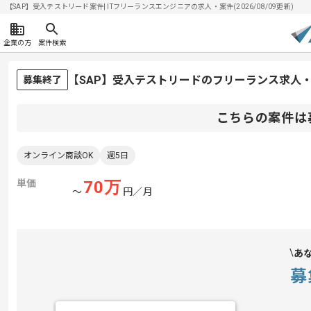
【SAP】受入テストリード案件| ITフリーランスエンジニアの求人・案件(2026/08/09更新)
企業の方
案件検索
【SAP】受入テストリードのフリーランス求人
募集終了
こちらの案件は
オンライン商談OK
週5日
単価
70
万
〜
円／月
あ
募