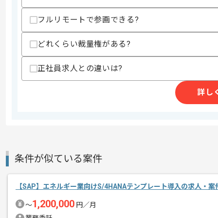
上記に似た経験やスキルをお持ちであれば申
フルリモートで参画できる?
どれくらい裁量権がある?
商談回数
2回
その他募集要項
募集人数
1人
正社員求人との違いは?
作業開始日
2026/05/01
詳し
レバテックでの実績がある企業の案件で
エージェントからのコ
メント
SAPの経験を活かすことができます。
条件が似ている案件
複数案件を保有している企業ですので、
ご経験と実績に応じて別案件のご提案も
新しいアイディアや技術を積極的に導入
【SAP】エネルギー業向けS/4HANAテンプレート導入の求人・案
経験豊富なメンバーと成長が出来る環境
1,200,000
〜
円／月
スキルアップされたい方、長期的に参画