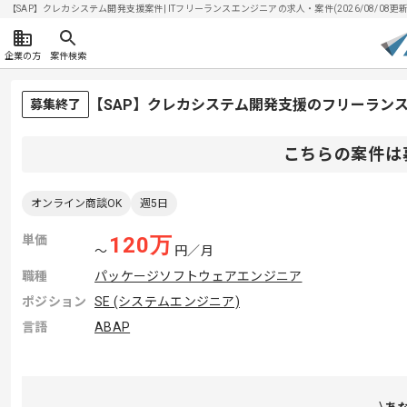
【SAP】クレカシステム開発支援案件| ITフリーランスエンジニアの求人・案件(2026/08/08更新
企業の方
案件検索
【SAP】クレカシステム開発支援のフリーラン
募集終了
こちらの案件は
オンライン商談OK
週5日
単価
120
万
〜
円／月
職種
パッケージソフトウェアエンジニア
ポジション
SE (システムエンジニア)
言語
ABAP