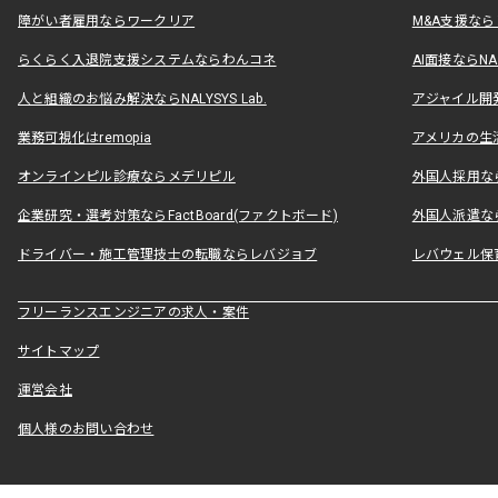
障がい者雇用ならワークリア
M&A支援な
らくらく入退院支援システムならわんコネ
AI面接ならNAL
人と組織のお悩み解決ならNALYSYS Lab.
アジャイル開発なら
業務可視化はremopia
アメリカの生活
オンラインピル診療ならメデリピル
外国人採用ならLe
企業研究・選考対策ならFactBoard(ファクトボード)
外国人派遣なら
ドライバー・施工管理技士の転職ならレバジョブ
レバウェル保
フリーランスエンジニアの求人・案件
サイトマップ
運営会社
個人様のお問い合わせ