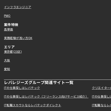
インフラエンジニア
PMO
案件特徴
高単価
実務経験が浅い方OK
エリア
東京都(23区)
大阪
愛知
レバレジーズグループ関連サイト一覧
ITの仕事探しはレバテック
クリエイター
ITの仕事探しはレバテック（フリーランス向けサービス紹介）
ITの仕事探
IT転職スカウトならレバテックダイレクト
IT転職なら