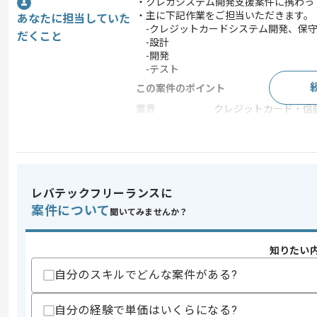
・クレカシステム開発支援案件に携わっ
・主に下記作業をご担当いただきます。
あなたに担当していた
-クレジットカードシステム開発、保
だくこと
-設計
-開発
-テスト
この案件のポイント
業界
クレジットカード・信
業務内容
システム開発
特徴
20代活躍中 , 30代活躍
レバテックフリーランスに
求めるスキル
案件について
聞いてみませんか？
スキル
・ABAPによる設計開発経験
・SAP-FIの経験
知りたい
歓迎スキル
自分のスキルでどんな案件がある?
・SAP-FI以外の領域経験者
スキルに不安がある方へ
自分の経験で単価はいくらになる?