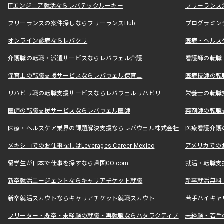
ITエンジニア就活ならレバテックルーキー
フリーランス
フリーランスの案件探しならフリーランスHub
プログラミン
オンライン診療ならレバクリ
医療・ヘルス
介護職の転職・派遣サービスならレバウェル介護
看護師の転職
保育士の転職支援サービスならレバウェル保育士
医療技師の転
リハビリ職の転職支援サービスならレバウェルリハビリ
栄養士の転職
医師の転職支援サービスならレバウェル医師
薬剤師の転職
医療・ヘルスケア業界の課題解決支援ならレバウェル株式会社
医療看護介護の
メキシコでのお仕事探しはLeverages Career Mexico
アメリカでのお仕事
留学生が日本で仕事を探すなら帰国GO.com
就活・転職支
新卒就活エージェントならキャリアチケット就職
新卒就活無料
新卒就活スカウトならキャリアチケット就職スカウト
若手ハイキャ
フリーター・既卒・未経験の就職・再就職ならハタラクティブ
未経験・若手