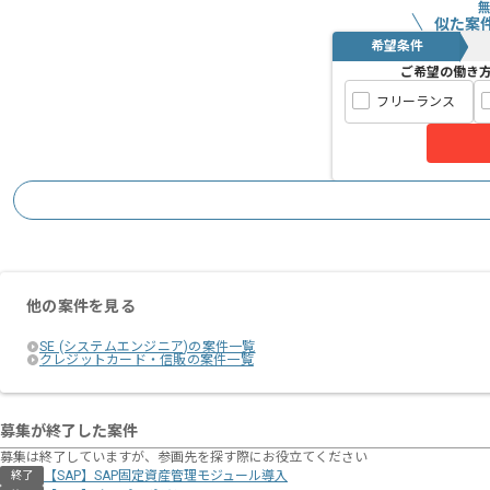
似た案
希望条件
ご希望の働き
フリーランス
他の案件を見る
SE (システムエンジニア)の案件一覧
クレジットカード・信販の案件一覧
募集が終了した案件
募集は終了していますが、参画先を探す際にお役立てください
【SAP】SAP固定資産管理モジュール導入
終了