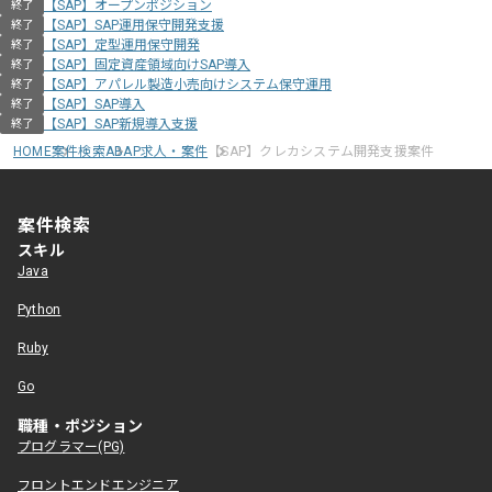
【SAP】オープンポジション
終了
【SAP】SAP運用保守開発支援
終了
【SAP】定型運用保守開発
終了
【SAP】固定資産領域向けSAP導入
終了
【SAP】アパレル製造小売向けシステム保守運用
終了
【SAP】SAP導入
終了
【SAP】SAP新規導入支援
終了
HOME
案件検索
ABAP求人・案件
【SAP】クレカシステム開発支援案件
案件検索
スキル
Java
Python
Ruby
Go
職種・ポジション
プログラマー(PG)
フロントエンドエンジニア