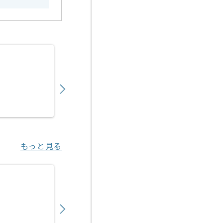
【ネットワーク】金融機関向けATMネットワ
2,780
〜
円／時
業務委託
岡場（兵庫県）
もっと見る
【OCI/Hyper-V】IT企業向け共通基盤IaC
800,000
〜
円／月
業務委託