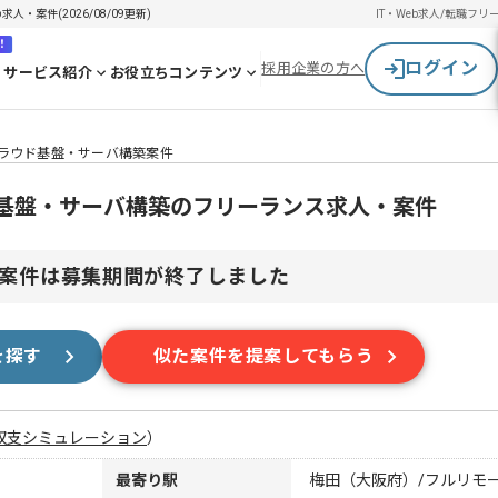
人・案件(2026/08/09更新)
IT・Web求人/転職
フリ
！
ログイン
採用企業の方へ
サービス紹介
お役立ちコンテンツ
va】クラウド基盤・サーバ構築案件
】クラウド基盤・サーバ構築のフリーランス求人・案件
案件は募集期間が終了しました
を探す
似た案件を提案してもらう
収支シミュレーション
）
最寄り駅
梅田（大阪府）/フルリモ