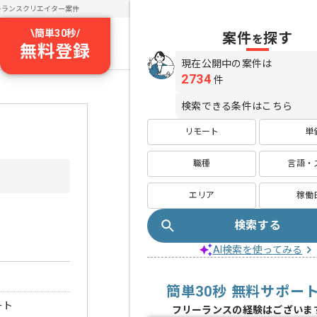
ーランスクリエイター案件
\
簡単30秒
/
案件
探す
を
無料登録
現在公開中の案件は
2734
件
検索できる条件はこちら
リモート
単
職種
言語・
エリア
稼働
検索する
AI検索を使ってみる
簡単30秒 無料サポー
ート
フリーランスの経験はございま