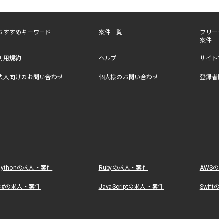
おすすめキーワード
案件一覧
フリー
案件
利用規約
ヘルプ
サイト
法人向けのお問い合わせ
個人様のお問い合わせ
登録者
Pythonの求人・案件
Rubyの求人・案件
AWS
C#の求人・案件
JavaScriptの求人・案件
Swif