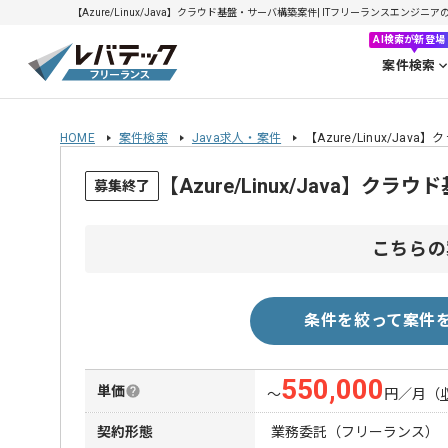
【Azure/Linux/Java】クラウド基盤・サーバ構築案件| ITフリーランスエンジニアの求
AI検索が新登場
案件検索
HOME
案件検索
Java求人・案件
【Azure/Linux/Ja
【Azure/Linux/Java
募集終了
こちらの
条件を絞って案件
550,000
単価
〜
円／月
（
契約形態
業務委託（フリーランス）