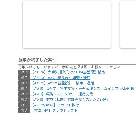
募集が終了した案件
募集は終了していますが、参画先を探す際にお役立てください
【Azure】大手流通業向けAzure基盤設計構築
終了
【Azure】Azure基盤設計構築・運用
終了
【Azure】Azure基盤設計・構築・運用
終了
【AWS】海外向け営業支援・販売管理システムインフラ構築運
終了
【AWS】業務システム保守・運用支援
終了
【AWS】電力会社向け認証基盤システムOS移行
終了
【Azure/AWS】クラウド移行
終了
【言語不問】クラウドリフト
終了