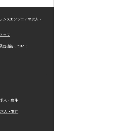
ランスエンジニアの求人・
マップ
限定機能について
の求人・案件
tの求人・案件