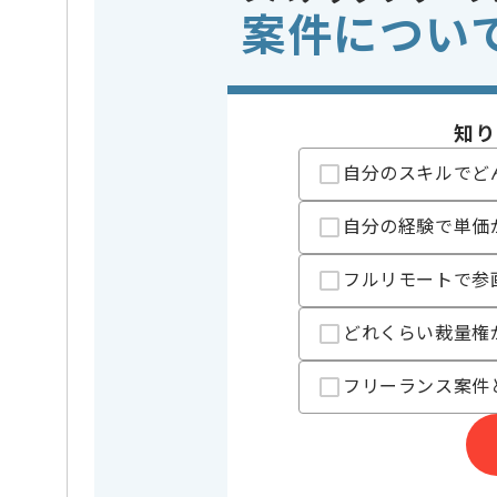
サーバー
案件につい
Webサーバー
Apache
精算条件
有
精算・お支払い
精算基準時間
140時間
知り
支払いサイト
15日
自分のスキルでど
自分の経験で単価
担当者より
フルリモートで参
リモートワーク：初日はPC貸与や設定等で現地での作
どれくらい裁量権
フリーランス案件