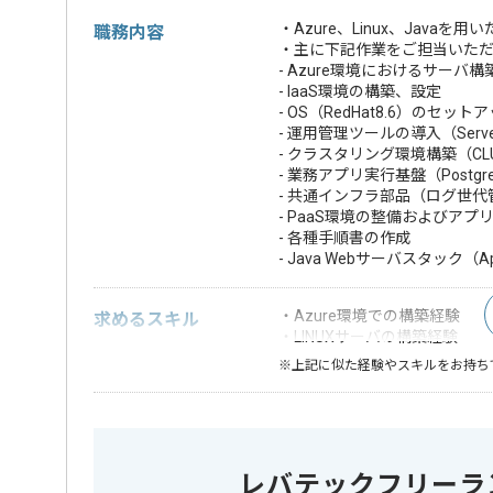
・Azure、Linux、Jav
職務内容
・主に下記作業をご担当いた
- Azure環境におけるサーバ構
- IaaS環境の構築、設定
- OS（RedHat8.6）のセット
- 運用管理ツールの導入（ServerProt
- クラスタリング環境構築（CLUST
- 業務アプリ実行基盤（PostgreS
- 共通インフラ部品（ログ世
- PaaS環境の整備およびア
- 各種手順書の作成
- Java Webサーバスタック（Ap
・Azure環境での構築経験
求めるスキル
・LINUXサーバの構築経験
※上記に似た経験やスキルをお持ち
DB
PostgreS
この案件で扱う技術
OS
Linux
レバテックフリーラ
アプリケーション
Tomcat