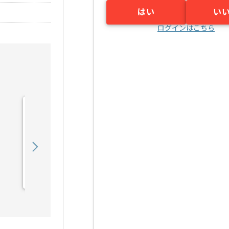
はい
い
ログインはこちら
【ネットワーク】金融機関
向けATMネットワーク敷
設業務支援の求人・案件
2,780
〜
円／時
業務委託
岡場（兵庫県）