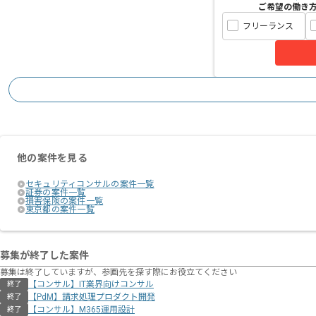
ご希望の働き
フリーランス
他の案件を見る
セキュリティコンサルの案件一覧
証券の案件一覧
損害保険の案件一覧
東京都の案件一覧
募集が終了した案件
募集は終了していますが、参画先を探す際にお役立てください
【コンサル】IT業界向けコンサル
終了
【PdM】請求処理プロダクト開発
終了
【コンサル】M365運用設計
終了