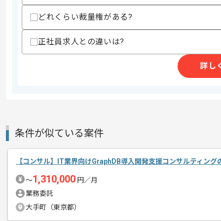
商談回数
2回
どれくらい裁量権がある?
その他募集要項
募集人数
1人
作業開始日
2026/05/25
正社員求人との違いは?
詳し
レバテックでの実績がある企業の案件で
エージェントからのコ
コンサルの経験を活かすことができます
メント
複数案件を保有している企業ですので、
ご経験と実績に応じて別案件のご提案も
条件が似ている案件
新しいアイディアや技術を積極的に導入
経験豊富なメンバーと成長が出来る環境
【コンサル】IT業界向けGraphDB導入開発支援コンサルティン
スキルアップされたい方、長期的に参画
1,310,000
〜
円／月
業務委託
大手町（東京都）