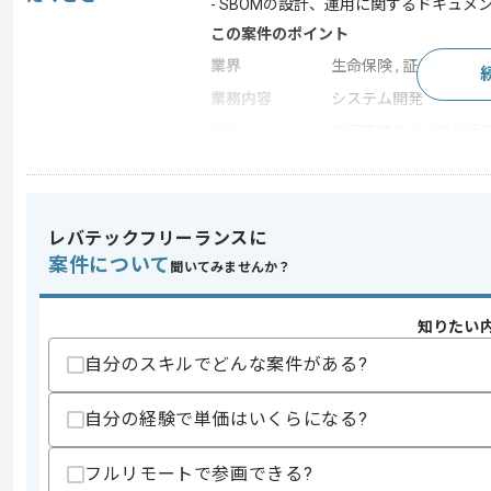
- SBOMの設計、運用に関するドキュメ
この案件のポイント
業界
生命保険 , 証券 , 損害保
業務内容
システム開発
特徴
参画実績あり , 20代活躍
求めるスキル
レバテックフリーランスに
スキル
・SBOMの設計または運用経験
案件について
・脆弱性管理の設計または運用経験
聞いてみませんか？
歓迎スキル
知りたい
・SSVC等のフレームワークを活用した
・金融業界でのセキュリティ関連プロジ
自分のスキルでどんな案件がある?
スキルに不安がある方へ
自分の経験で単価はいくらになる?
上記に似た経験やスキルをお持ちであれば申
フルリモートで参画できる?