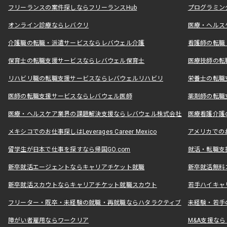
フリーランスの案件探しならフリーランスHub
プログラミン
オンライン診療ならレバクリ
医療・ヘルス
介護職の転職・派遣サービスならレバウェル介護
看護師の転職
保育士の転職支援サービスならレバウェル保育士
医療技師の転
リハビリ職の転職支援サービスならレバウェルリハビリ
栄養士の転職
医師の転職支援サービスならレバウェル医師
薬剤師の転職
医療・ヘルスケア業界の課題解決支援ならレバウェル株式会社
医療看護介護の
メキシコでのお仕事探しはLeverages Career Mexico
アメリカでのお仕事
留学生が日本で仕事を探すなら帰国GO.com
就活・転職支
新卒就活エージェントならキャリアチケット就職
新卒就活無料
新卒就活スカウトならキャリアチケット就職スカウト
若手ハイキャ
フリーター・既卒・未経験の就職・再就職ならハタラクティブ
未経験・若手
障がい者雇用ならワークリア
M&A支援な