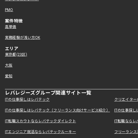
PMO
案件特徴
高単価
実務経験が浅い方OK
エリア
東京都(23区)
大阪
愛知
レバレジーズグループ関連サイト一覧
ITの仕事探しはレバテック
クリエイター
ITの仕事探しはレバテック（フリーランス向けサービス紹介）
ITの仕事探
IT転職スカウトならレバテックダイレクト
IT転職なら
ITエンジニア就活ならレバテックルーキー
フリーランス