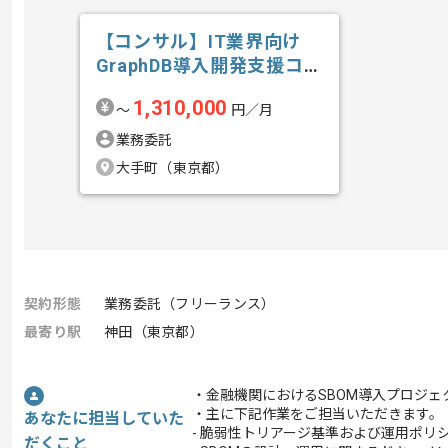
【コンサル】IT業界向け
GraphDB導入開発支援コン
サルテ...の求人・案件
1,310,000
〜
円／月
業務委託
大手町（東京都）
契約形態
業務委託（フリーランス）
最寄り駅
神田（東京都）
・金融機関におけるSBOM導入プロジェ
・主に下記作業をご担当いただきます。
あなたに担当していた
- 脆弱性トリアージ基準および運用ポリ
だくこと