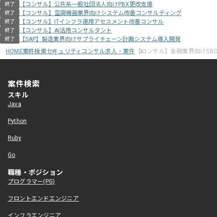
【コンサル】公共系一般社団法人向けPBX更改支援
終了
【コンサル】空調機器業界向けシステム改善コンサルティング
終了
【コンサル】ITインフラ運用アセスメント改善コンサル
終了
【コンサル】AI活用コンサルタント
終了
【SAP】製造業界向けサプライチェーン計画システム導入開発
終了
HOME
案件検索
セキュリティコンサル求人・案件
【コンサル】金融業界向けSB
案件検索
スキル
Java
Python
Ruby
Go
職種・ポジション
プログラマー(PG)
フロントエンドエンジニア
インフラエンジニア