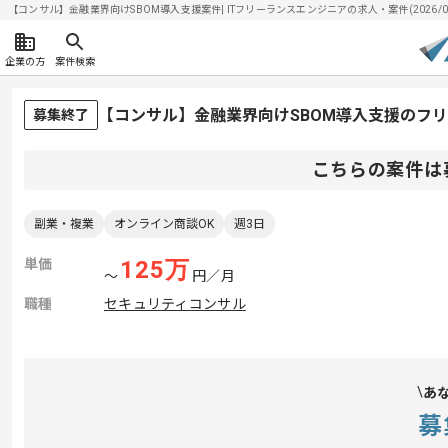
【コンサル】金融業界向けSBOM導入支援案件| ITフリーランスエンジニアの求人・案件(2026/08
企業の方
案件検索
【コンサル】金融業界向けSBOM導入支援のフ
募集終了
こちらの案件は
副業・複業
オンライン商談OK
週3日
単価
125
万
〜
円／月
職種
セキュリティコンサル
あ
募