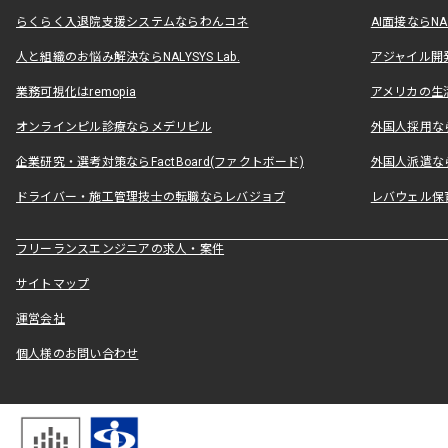
らくらく入退院支援システムならわんコネ
AI面接ならNAL
人と組織のお悩み解決ならNALYSYS Lab.
アジャイル開発なら
業務可視化はremopia
アメリカの生活
オンラインピル診療ならメデリピル
外国人採用ならLe
企業研究・選考対策ならFactBoard(ファクトボード)
外国人派遣なら
ドライバー・施工管理技士の転職ならレバジョブ
レバウェル保
フリーランスエンジニアの求人・案件
サイトマップ
運営会社
個人様のお問い合わせ