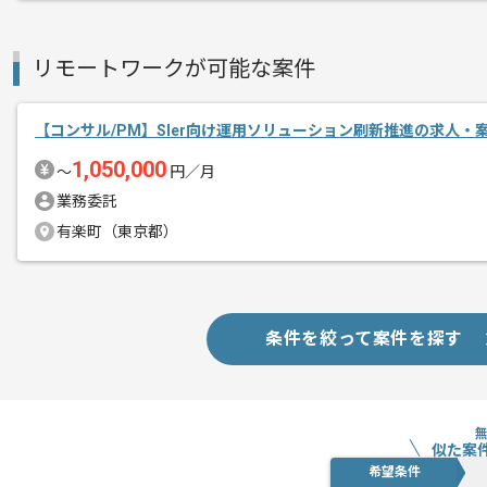
リモートワークが可能な案件
【コンサル/PM】SIer向け運用ソリューション刷新推進の求人・
1,050,000
〜
円／月
業務委託
有楽町（東京都）
条件を絞って案件を探す
似た案
希望条件