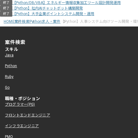
【Python/DB/VBA】エネルギー情報収集加工ツール設計開発運用
終了
【Python】社内AIチャットボット構築開発
終了
【Python】大手企業ポイントシステム開発・運用
終了
HOME
案件検索
Python求人・案件
【Python】人事システム向けツール開発・
案件検索
スキル
Java
Python
Ruby
Go
職種・ポジション
プログラマー(PG)
フロントエンドエンジニア
インフラエンジニア
PMO