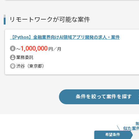
リモートワークが可能な案件
【Python】金融業界向けAI領域アプリ開発の求人・案件
1,000,000
〜
円／月
業務委託
渋谷（東京都）
条件を絞って案件を探す
似た案
希望条件