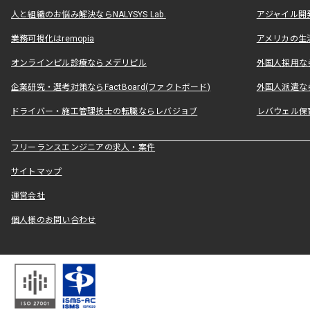
人と組織のお悩み解決ならNALYSYS Lab.
アジャイル開発なら
業務可視化はremopia
アメリカの生活
オンラインピル診療ならメデリピル
外国人採用ならLe
企業研究・選考対策ならFactBoard(ファクトボード)
外国人派遣なら
ドライバー・施工管理技士の転職ならレバジョブ
レバウェル保
フリーランスエンジニアの求人・案件
サイトマップ
運営会社
個人様のお問い合わせ