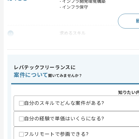
- インフラ開発環境構築
- インフラ保守
求めるスキル
スキル
・Python、VB.NETを用いたツール開発
・VisualStudioの使用経験
・AWS開発、JOB監視の経験
・クライアントへのヒアリング、提案、
レバテックフリーランスに
歓迎スキル
案件について
聞いてみませんか？
・ツールやアプリの開発保守経験
・インフラ構築保守経験
・仮想化(Docker等)経験
知りたい
・開発環境構築経験
自分のスキルでどんな案件がある?
スキルに不安がある方へ
上記に似た経験やスキルをお持ちであれば申
自分の経験で単価はいくらになる?
フルリモートで参画できる?