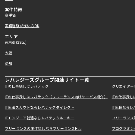
案件特徴
高単価
実務経験が浅い方OK
エリア
東京都(23区)
大阪
愛知
レバレジーズグループ関連サイト一覧
ITの仕事探しはレバテック
クリエイター
ITの仕事探しはレバテック（フリーランス向けサービス紹介）
ITの仕事探
IT転職スカウトならレバテックダイレクト
IT転職なら
ITエンジニア就活ならレバテックルーキー
フリーランス
フリーランスの案件探しならフリーランスHub
プログラミン