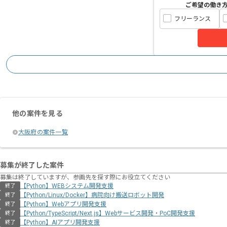
ご希望の働き
フリーランス
他の案件を見る
大阪府の案件一覧
募集が終了した案件
募集は終了していますが、参画先を探す際にお役立てください
【Python】WEBシステム開発支援
終了
【Python/Linux/Docker】病院向け搬送ロボット開発
終了
【Python】Webアプリ開発支援
終了
【Python/TypeScript/Next.js】Webサービス開発・PoC開発支援
終了
【Python】AIアプリ開発支援
終了