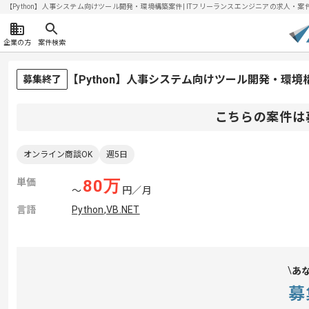
【Python】人事システム向けツール開発・環境構築案件| ITフリーランスエンジニアの求人・案件(20
企業の方
案件検索
【Python】人事システム向けツール開発・環
募集終了
こちらの案件は
オンライン商談OK
週5日
単価
80
万
〜
円／月
言語
Python
,
VB.NET
あ
募