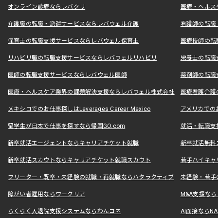
オンライン診療ならレバクリ
医療・ヘルス
介護職の転職・派遣サービスならレバウェル介護
看護師の転職
保育士の転職支援サービスならレバウェル保育士
医療技師の転
リハビリ職の転職支援サービスならレバウェルリハビリ
栄養士の転職
医師の転職支援サービスならレバウェル医師
薬剤師の転職
医療・ヘルスケア業界の課題解決支援ならレバウェル株式会社
医療看護介護の
メキシコでのお仕事探しはLeverages Career Mexico
アメリカでのお仕事
留学生が日本で仕事を探すなら帰国GO.com
就活・転職支
新卒就活エージェントならキャリアチケット就職
新卒就活無料
新卒就活スカウトならキャリアチケット就職スカウト
若手ハイキャ
フリーター・既卒・未経験の就職・再就職ならハタラクティブ
未経験・若手
障がい者雇用ならワークリア
M&A支援な
らくらく入退院支援システムならわんコネ
AI面接ならNAL