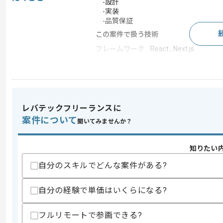
-設計
-実装
-品質保証
この案件で扱う技術
フレームワーク
React , Next.js
この案件のポイント
業務内容
新規開発 , システム開
特徴
外国語を活かす
レバテックフリーランスに
案件について
聞いてみませんか？
求めるスキル
スキル
・Webアプリケーション開発における実務
知りたい
・静的型付け言語を用いたバックエンド
自分のスキルでどんな案件がある?
・ReactまたはNext.jsを用いたフロン
・PdMやビジネス側と協力し要件を機
自分の経験で単価はいくらになる?
歓迎スキル
・下記などを考慮した設計や実装経験
-拡張性
フルリモートで参画できる?
-堅牢性