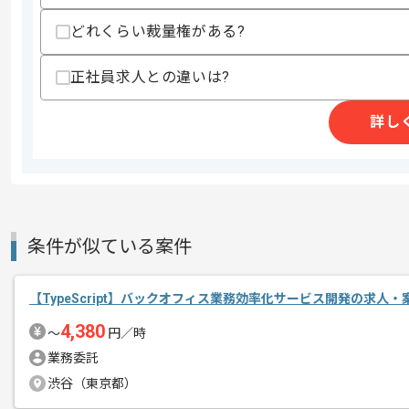
-スケーラビリティ
どれくらい裁量権がある?
-テスタビリティ
・ Webサービスやアプリの運用経験
・チームやプロジェクトまたは技術的な
正社員求人との違いは?
・金融や会計システム領域における開発
・決済などの複雑かつ難易度の高いシス
詳し
スキルに不安がある方へ
上記に似た経験やスキルをお持ちであれば申
精算条件
有
条件が似ている案件
精算・お支払い
精算基準時間
70時間〜90時間
支払いサイト
15日
【TypeScript】バックオフィス業務効率化サービス開発の求人・
4,380
〜
円／時
業務委託
商談回数
1回
渋谷（東京都）
その他募集要項
募集人数
2人