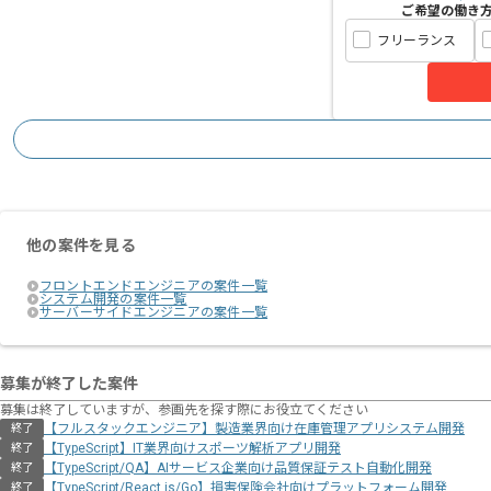
ご希望の働き
フリーランス
他の案件を見る
フロントエンドエンジニアの案件一覧
システム開発の案件一覧
サーバーサイドエンジニアの案件一覧
募集が終了した案件
募集は終了していますが、参画先を探す際にお役立てください
【フルスタックエンジニア】製造業界向け在庫管理アプリシステム開発
終了
【TypeScript】IT業界向けスポーツ解析アプリ開発
終了
【TypeScript/QA】AIサービス企業向け品質保証テスト自動化開発
終了
【TypeScript/React.js/Go】損害保険会社向けプラットフォーム開発
終了