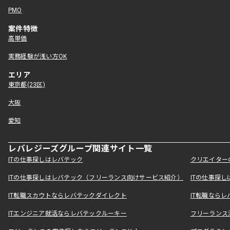
PMO
案件特徴
高単価
実務経験が浅い方OK
エリア
東京都(23区)
大阪
愛知
レバレジーズグループ関連サイト一覧
ITの仕事探しはレバテック
クリエイター
ITの仕事探しはレバテック（フリーランス向けサービス紹介）
ITの仕事探
IT転職スカウトならレバテックダイレクト
IT転職なら
ITエンジニア就活ならレバテックルーキー
フリーランス