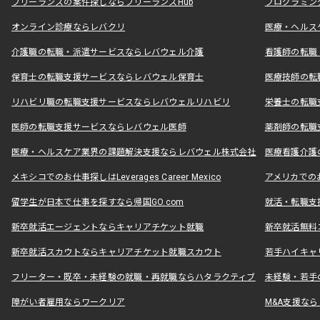
フリーランスの案件探しならフリーランスHub
プログラミン
オンライン診療ならレバクリ
医療・ヘルス
介護職の転職・派遣サービスならレバウェル介護
看護師の転職
保育士の転職支援サービスならレバウェル保育士
医療技師の転
リハビリ職の転職支援サービスならレバウェルリハビリ
栄養士の転職
医師の転職支援サービスならレバウェル医師
薬剤師の転職
医療・ヘルスケア業界の課題解決支援ならレバウェル株式会社
医療看護介護の
メキシコでのお仕事探しはLeverages Career Mexico
アメリカでのお仕事
留学生が日本で仕事を探すなら帰国GO.com
就活・転職支
新卒就活エージェントならキャリアチケット就職
新卒就活無料
新卒就活スカウトならキャリアチケット就職スカウト
若手ハイキャ
フリーター・既卒・未経験の就職・再就職ならハタラクティブ
未経験・若手
障がい者雇用ならワークリア
M&A支援な