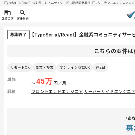
【TypeScript/React】金融系コミュニティサービス新規開発案件| ITフリーランスエンジニアの求人
企業の方
案件検索
【TypeScript/React】金融系コミュニテ
募集終了
こちらの案件は
リモートOK
副業・複業
オンライン商談OK
週2日
単価
45
万
〜
円／月
職種
フロントエンドエンジニア
,
サーバーサイドエンジニ
あ
募