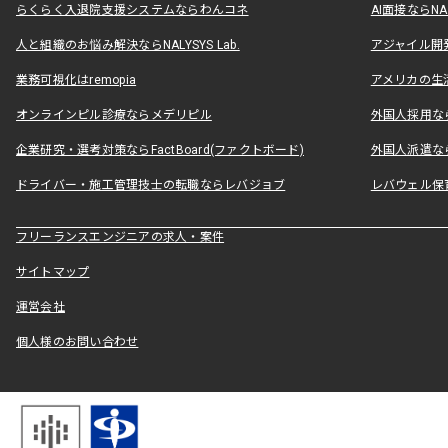
らくらく入退院支援システムならわんコネ
AI面接ならNAL
人と組織のお悩み解決ならNALYSYS Lab.
アジャイル開発なら
業務可視化はremopia
アメリカの生活
オンラインピル診療ならメデリピル
外国人採用ならLe
企業研究・選考対策ならFactBoard(ファクトボード)
外国人派遣なら
ドライバー・施工管理技士の転職ならレバジョブ
レバウェル保
フリーランスエンジニアの求人・案件
サイトマップ
運営会社
個人様のお問い合わせ