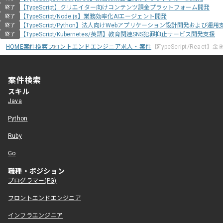
【TypeScript】クリエイター向けコンテンツ課金プラットフォーム開発
終了
【TypeScript/Node.js】業務効率化AIエージェント開発
終了
【TypeScript/Python】法人向けWebアプリケーション設計開発および運用
終了
【TypeScript/Kubernetes/英語】教育関連SNS犯罪抑止サービス開発支援
終了
HOME
案件検索
フロントエンドエンジニア求人・案件
【TypeScript/Rea
案件検索
スキル
Java
Python
Ruby
Go
職種・ポジション
プログラマー(PG)
フロントエンドエンジニア
インフラエンジニア