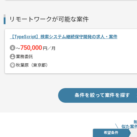
作業開始日
2026/06/01
リモートワークが可能な案件
ハイスキルを有した優秀な社員が多数在
エージェントからのコ
【TypeScript】検索システム継続保守開発の求人・案件
現場で切磋琢磨しながらご自身のスキル
メント
750,000
ハイレベルな環境の中で、様々なことが
〜
円／月
業務委託
秋葉原（東京都）
フルリモートでの作業を想定しておりま
条件を絞って案件を探す
似た案
希望条件