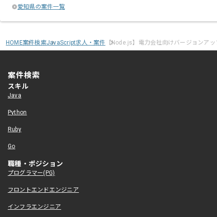
愛知県の案件一覧
HOME
案件検索
JavaScript求人・案件
【Node.js】電力会社向けバージョンア
案件検索
スキル
Java
Python
Ruby
Go
職種・ポジション
プログラマー(PG)
フロントエンドエンジニア
インフラエンジニア