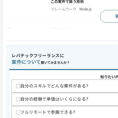
この案件で扱う技術
フレームワーク
Node.js
求めるスキル
スキル
・JavaScriptを用いた開発の経験
・Node.jsを用いた開発の経験
歓迎スキル
レバテックフリーランスに
・Reactを用いた開発の経験
案件について
・Azure環境でのWebシステム開発経験
聞いてみませんか？
・バージョンアップに伴う既存コード修
知りたい
スキルに不安がある方へ
上記に似た経験やスキルをお持ちであれば申
自分のスキルでどんな案件がある?
自分の経験で単価はいくらになる?
精算条件
有
精算・お支払い
フルリモートで参画できる?
精算基準時間
140時間〜180時間