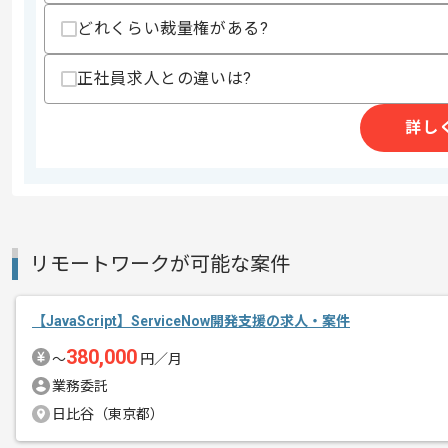
支払いサイト
15日
どれくらい裁量権がある?
正社員求人との違いは?
商談回数
1回
その他募集要項
詳し
募集人数
1人
作業開始日
2026/06/01
スキル、開発フェーズに応じてリモート
エージェントからのコ
リモートワークが可能な案件
メント
【JavaScript】ServiceNow開発支援の求人・案件
380,000
〜
円／月
業務委託
日比谷（東京都）