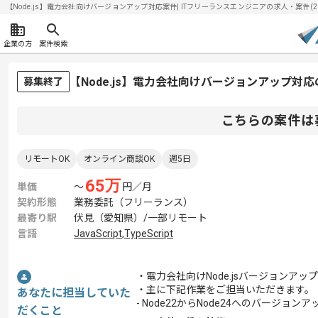
【Node.js】電力会社向けバージョンアップ対応案件| ITフリーランスエンジニアの求人・案件(202
企業の方
案件検索
【Node.js】電力会社向けバージョンアップ対
募集終了
こちらの案件は
リモートOK
オンライン商談OK
週5日
65
万
単価
〜
円／月
契約形態
業務委託（フリーランス）
最寄り駅
伏見（愛知県）/一部リモート
言語
JavaScript
,
TypeScript
・電力会社向けNode.jsバージョンア
・主に下記作業をご担当いただきます。
あなたに担当していた
- Node22からNode24へのバージ
だくこと