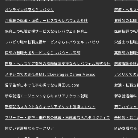
オンライン診療ならレバクリ
医療・ヘルス
介護職の転職・派遣サービスならレバウェル介護
看護師の転職
保育士の転職支援サービスならレバウェル保育士
医療技師の転
リハビリ職の転職支援サービスならレバウェルリハビリ
栄養士の転職
医師の転職支援サービスならレバウェル医師
薬剤師の転職
医療・ヘルスケア業界の課題解決支援ならレバウェル株式会社
医療看護介護の
メキシコでのお仕事探しはLeverages Career Mexico
アメリカでのお仕事
留学生が日本で仕事を探すなら帰国GO.com
就活・転職支
新卒就活エージェントならキャリアチケット就職
新卒就活無料
新卒就活スカウトならキャリアチケット就職スカウト
若手ハイキャ
フリーター・既卒・未経験の就職・再就職ならハタラクティブ
未経験・若手
障がい者雇用ならワークリア
M&A支援な