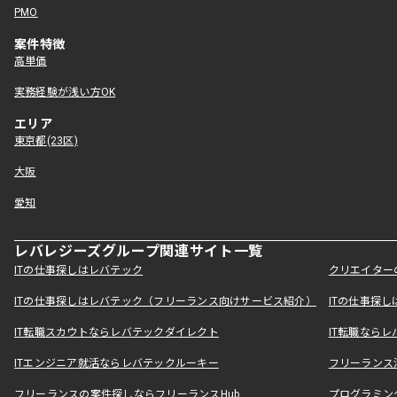
PMO
案件特徴
高単価
実務経験が浅い方OK
エリア
東京都(23区)
大阪
愛知
レバレジーズグループ関連サイト一覧
ITの仕事探しはレバテック
クリエイター
ITの仕事探しはレバテック（フリーランス向けサービス紹介）
ITの仕事探
IT転職スカウトならレバテックダイレクト
IT転職なら
ITエンジニア就活ならレバテックルーキー
フリーランス
フリーランスの案件探しならフリーランスHub
プログラミン