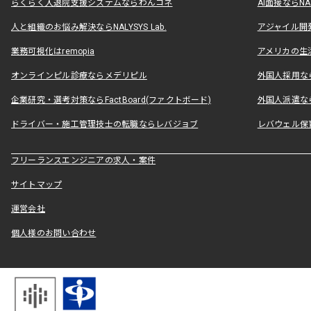
らくらく入退院支援システムならわんコネ
AI面接ならNAL
人と組織のお悩み解決ならNALYSYS Lab.
アジャイル開発なら
業務可視化はremopia
アメリカの生活
オンラインピル診療ならメデリピル
外国人採用ならLe
企業研究・選考対策ならFactBoard(ファクトボード)
外国人派遣なら
ドライバー・施工管理技士の転職ならレバジョブ
レバウェル保
フリーランスエンジニアの求人・案件
サイトマップ
運営会社
個人様のお問い合わせ