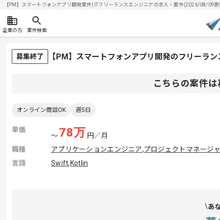
【PM】スマートフォンアプリ開発案件| ITフリーランスエンジニアの求人・案件(2026/08/09更
企業の方
案件検索
【PM】スマートフォンアプリ開発のフリーラン
募集終了
こちらの案件は
オンライン商談OK
週5日
単価
78
万
〜
円／月
職種
アプリケーションエンジニア
,
プロジェクトマネージャー
言語
Swift
,
Kotlin
あ