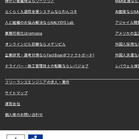
障がい者雇用ならワークリア
M&A支援な
らくらく入退院支援システムならわんコネ
AI面接ならNAL
人と組織のお悩み解決ならNALYSYS Lab.
アジャイル開発なら
業務可視化はremopia
アメリカの生活
オンラインピル診療ならメデリピル
外国人採用ならLe
企業研究・選考対策ならFactBoard(ファクトボード)
外国人派遣なら
ドライバー・施工管理技士の転職ならレバジョブ
レバウェル保
フリーランスエンジニアの求人・案件
サイトマップ
運営会社
個人様のお問い合わせ