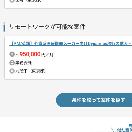
田町（東京都）
商談回数
2回
その他募集要項
募集人数
1人
作業開始日
2026/05/07
リモートワークが可能な案件
【PM/英語】外資系医療機器メーカー向けDynamics移行の求人
レバテックでの実績がある企業の案件で
エージェントからのコ
950,000
〜
円／月
メント
PMの経験を活かすことができます。
業務委託
複数案件を保有している企業ですので、
九段下（東京都）
ご経験と実績に応じて別案件のご提案も
新しいアイディアや技術を積極的に導入
経験豊富なメンバーと成長が出来る環境
条件を絞って案件を探す
スキルアップされたい方、長期的に参画
似た案