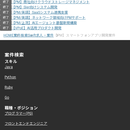
【PM】商社向けクラウドストレージマネジメント
終了
【PM】SIer向けシステム開発
終了
【PM/英語】SaaSシステム連携支援
終了
【PM/英語】ネットワーク領域向けPMサポート
終了
【PM/上流】AIエージェント基盤新規構築
終了
【VPoE】AI活用プロダクト開発
終了
HOME
案件検索
Swift求人・案件
【PM】スマートフォンアプリ開発案件
案件検索
スキル
Java
Python
Ruby
Go
職種・ポジション
プログラマー(PG)
フロントエンドエンジニア