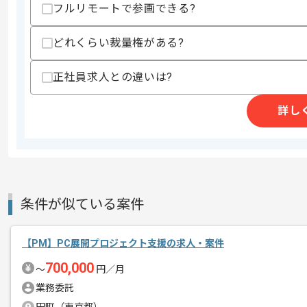
スキル
フルリモートで参画できる?
・iOSまたはAndroidを用いたネイテ
・FirebaseやAdjustおよびRep
・ネイティブアプリ用CI/CDに関する知
どれくらい裁量権がある?
・アジャイル開発経験
歓迎スキル
正社員求人との違いは?
・UI/UXの知見と経験
・オフショア開発経験
詳し
・旅行商材に関する知見
スキルに不安がある方へ
上記に似た経験やスキルをお持ちであれば申
条件が似ている案件
精算条件
有
精算・お支払い
精算基準時間
140時間〜180時間
【PM】PC展開プロジェクト支援の求人・案件
支払いサイト
15日
700,000
〜
円／月
業務委託