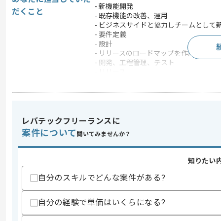
- 新機能開発
だくこと
- 既存機能の改善、運用
- ビジネスサイドと協力しチームとして
- 要件定義
- 設計
- リリースのロードマップを作成しスケ
- 開発、工程管理、テスト
- リリース
- 各計測値測定、改善
この案件で扱う技術
OS
Android
レバテックフリーランスに
この案件のポイント
案件について
聞いてみませんか？
業務内容
アプリ開発 , ネイティ
担当領域/システ
スマートフォンアプリ
ム
知りたい
特徴
20代活躍中 , 30代活躍
自分のスキルでどんな案件がある?
自分の経験で単価はいくらになる?
求めるスキル