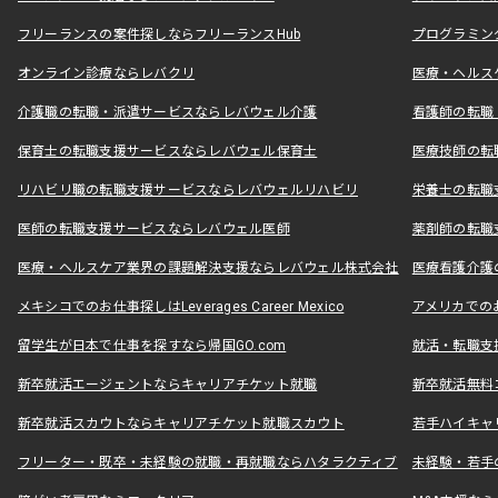
フリーランスの案件探しならフリーランスHub
プログラミン
オンライン診療ならレバクリ
医療・ヘルス
介護職の転職・派遣サービスならレバウェル介護
看護師の転職
保育士の転職支援サービスならレバウェル保育士
医療技師の転
リハビリ職の転職支援サービスならレバウェルリハビリ
栄養士の転職
医師の転職支援サービスならレバウェル医師
薬剤師の転職
医療・ヘルスケア業界の課題解決支援ならレバウェル株式会社
医療看護介護の
メキシコでのお仕事探しはLeverages Career Mexico
アメリカでのお仕事
留学生が日本で仕事を探すなら帰国GO.com
就活・転職支
新卒就活エージェントならキャリアチケット就職
新卒就活無料
新卒就活スカウトならキャリアチケット就職スカウト
若手ハイキャ
フリーター・既卒・未経験の就職・再就職ならハタラクティブ
未経験・若手