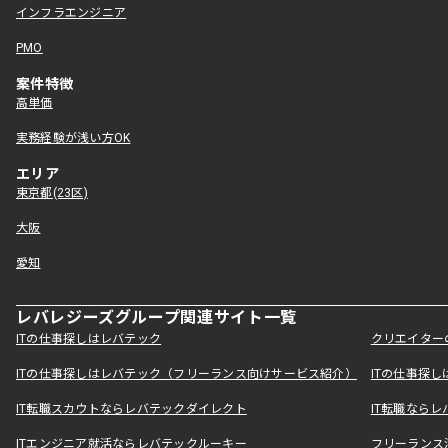
インフラエンジニア
PMO
案件特徴
高単価
実務経験が浅い方OK
エリア
東京都(23区)
大阪
愛知
レバレジーズグループ関連サイト一覧
ITの仕事探しはレバテック
クリエイター
ITの仕事探しはレバテック（フリーランス向けサービス紹介）
ITの仕事探
IT転職スカウトならレバテックダイレクト
IT転職なら
ITエンジニア就活ならレバテックルーキー
フリーランス