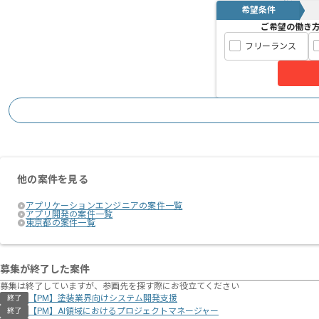
希望条件
ご希望の働き
フリーランス
他の案件を見る
アプリケーションエンジニアの案件一覧
アプリ開発の案件一覧
東京都の案件一覧
募集が終了した案件
募集は終了していますが、参画先を探す際にお役立てください
【PM】塗装業界向けシステム開発支援
終了
【PM】AI領域におけるプロジェクトマネージャー
終了