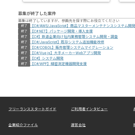
募集が終了した案件
募集は終了していますが、参画先を探す際にお役立てください
【C#/AWS/JavaScript】商品マスターメンテナンスシステム開
終了
【C#.NET】パッケージ開発・導入支援
終了
【C#】鉄道企業向け社内業務管理システム開発・調査
終了
【C#/JavaScript】既存システム追加機能改修
終了
【C#/COBOL】販売管理システムマイグレーション
終了
【C#/Vue.js】大手メーカーWebアプリ開発
終了
【C#】システム開発
終了
【C#/WPF】精密測定機器開発支援
終了
フリーランススタートガイド
ご利用者インタビュー
企業紹介ファイル
運営会社