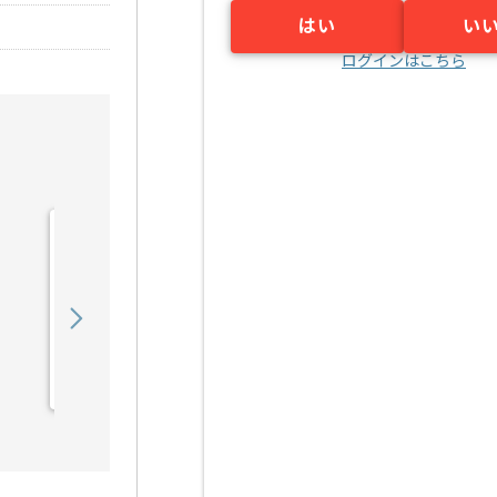
はい
い
ログインはこちら
【C言語】電気通信機器メ
ーカー向け組み込みソフト
ウェア開発の求人・案件
550,000
〜
円／月
業務委託
江坂（大阪府）