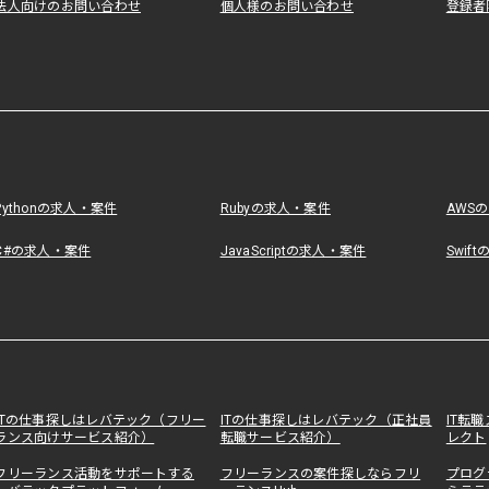
法人向けのお問い合わせ
個人様のお問い合わせ
登録者
Pythonの求人・案件
Rubyの求人・案件
AWS
C#の求人・案件
JavaScriptの求人・案件
Swif
ITの仕事探しはレバテック（フリー
ITの仕事探しはレバテック（正社員
IT転
ランス向けサービス紹介）
転職サービス紹介）
レクト
フリーランス活動をサポートする
フリーランスの案件探しならフリ
プログ