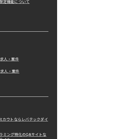
限定機能について
の求人・案件
tの求人・案件
職スカウトならレバテックダイ
ラミング特化のQAサイトな