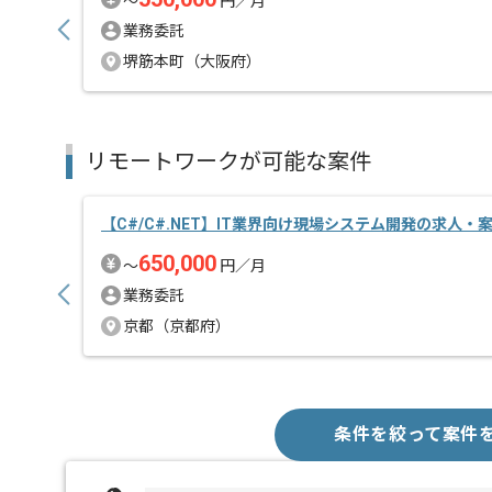
〜
円／月
業務委託
堺筋本町（大阪府）
リモートワークが可能な案件
【C#/C#.NET】IT業界向け現場システム開発の求人・
650,000
〜
円／月
業務委託
京都（京都府）
条件を絞って案件