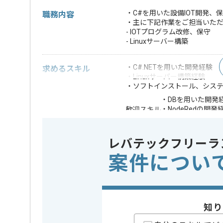
・C#を用いた設備IOT開発、
職務内容
・主に下記作業をご担当いた
- IOTプログラム改修、保守
- Linuxサーバー構築
・C#.NETを用いた開発経験
求めるスキル
・Linuxサーバー構築経験
・ソフトインストール、シス
・DBを用いた開発
・NodeRedの開発
歓迎スキル
・PLCの知識
※上記に似た経験やスキルをお持ち
レバテックフリーラ
案件につい
OS
この案件で扱う技術
Linux
精算条件
精算・お支払い
精算基準時間
160時間
知り
支払いサイト
15日