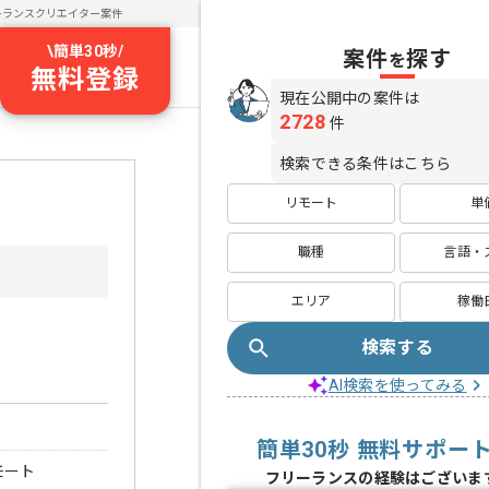
ーランスクリエイター案件
\
簡単30秒
/
案件
探す
を
無料登録
現在公開中の案件は
2728
件
検索できる条件はこちら
リモート
単
職種
言語・
エリア
稼働
検索する
AI検索を使ってみる
簡単30秒 無料サポー
モート
フリーランスの経験はございま