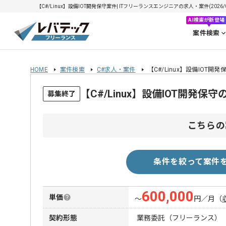
【C#/Linux】設備IOT開発保守案件| ITフリーランスエンジニアの求人・案件(2026/0
AI検索が新登場
案件検索
HOME
案件検索
C#求人・案件
【C#/Linux】設備IOT開
【C#/Linux】設備IOT開発
募集終了
こちらの
条件を絞って案件
600,000
単価
〜
円／月
（
契約形態
業務委託（フリーランス）