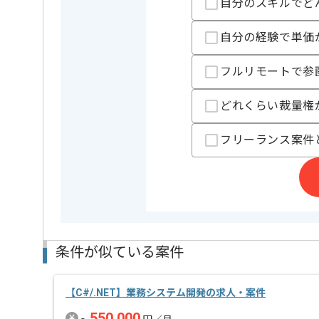
自分のスキルでど
自分の経験で単価
担当者より
リモートワーク：基本フルリモートでの作業を想定し
フルリモートで参
※リモート頻度は習熟度や状況に応じて変動いたしま
どれくらい裁量権
フリーランス案件
条件が似ている案件
【C#/.NET】業務システム開発の求人・案件
550,000