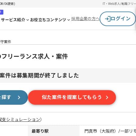
8/06更新)
IT・Web求人/転職
フリ
！
ログイン
採用企業の方へ
サービス紹介
お役立ちコンテンツ
発保守案件
保守のフリーランス求人・案件
案件は募集期間が終了しました
を探す
似た案件を提案してもらう
収支シミュレーション
）
最寄り駅
門真市（大阪府）/一部リ