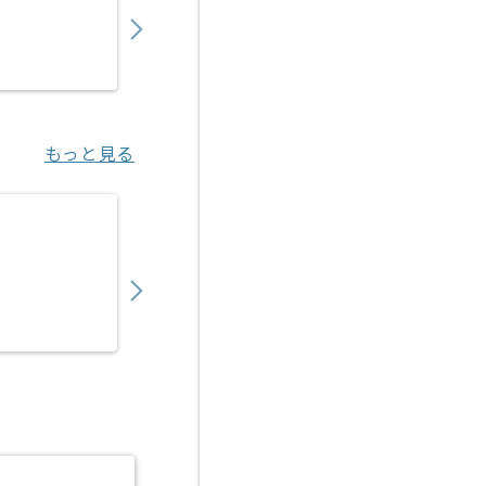
〜
円／月
業務委託
江坂（大阪府）
もっと見る
【C#/C#.NET】トレーサビリティシステム
600,000
〜
円／月
業務委託
門真市（大阪府）