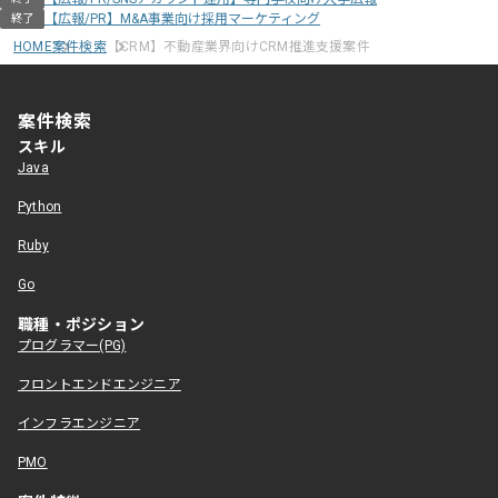
【広報/PR】M&A事業向け採用マーケティング
終了
HOME
案件検索
【CRM】不動産業界向けCRM推進支援案件
案件検索
スキル
Java
Python
Ruby
Go
職種・ポジション
プログラマー(PG)
フロントエンドエンジニア
インフラエンジニア
PMO