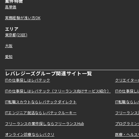
案件特徴
高単価
実務経験が浅い方OK
エリア
東京都(23区)
大阪
愛知
レバレジーズグループ関連サイト一覧
ITの仕事探しはレバテック
クリエイター
ITの仕事探しはレバテック（フリーランス向けサービス紹介）
ITの仕事探
IT転職スカウトならレバテックダイレクト
IT転職なら
ITエンジニア就活ならレバテックルーキー
フリーランス
フリーランスの案件探しならフリーランスHub
プログラミン
オンライン診療ならレバクリ
医療・ヘルス