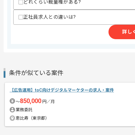
商談回数
1回
どれくらい裁量権がある?
その他募集要項
募集人数
1人
正社員求人との違いは?
作業開始日
2026/05/11
詳し
不動産賃貸事業、不動産証券化事業を展
エージェントからのコ
今回は不動産業界向けCRM推進支援案
メント
Webマーケターとしての実務経験を活
条件が似ている案件
基本的にはフルリモートでの作業を見込
【広告運用】toC向けデジタルマーケターの求人・案件
850,000
〜
円／月
業務委託
恵比寿（東京都）