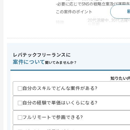
-必要に応じでSNSの戦略立案及び運用
この案件のポイント
20代活躍中 , 30代活躍中
特徴
ら可能
求めるスキル
スキル
レバテックフリーランスに
・マーケティングの戦略立案やコンサル
・LTV向上やサイト導線改善経験
案件について
聞いてみませんか？
・ステークホルダーとの調整経験
歓迎スキル
知りたい
・CRM特化の実務経験
自分のスキルでどんな案件がある?
・動画やSNSコンテンツ領域に関する知
スキルに不安がある方へ
自分の経験で単価はいくらになる?
上記に似た経験やスキルをお持ちであれば申
フルリモートで参画できる?