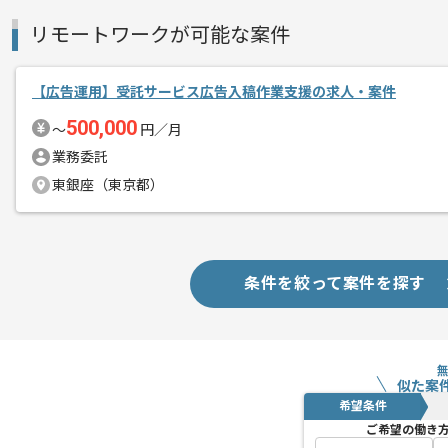
リモートワークが可能な案件
【広告運用】受託サービス広告入稿作業支援の求人・案件
500,000
〜
円／月
業務委託
東銀座（東京都）
条件を絞って案件を探す
似た案
希望条件
ご希望の働き