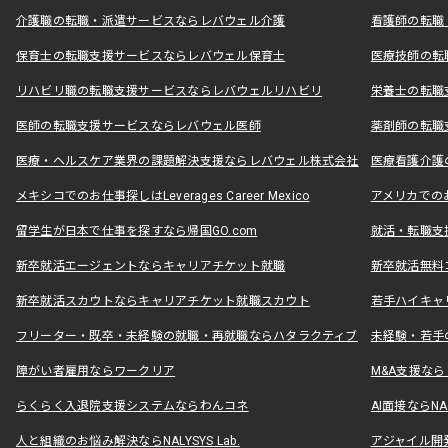
介護職の転職・派遣サービスならレバウェル介護
看護師の転職
保育士の転職支援サービスならレバウェル保育士
医療技師の転
リハビリ職の転職支援サービスならレバウェルリハビリ
栄養士の転職
医師の転職支援サービスならレバウェル医師
薬剤師の転職
医療・ヘルスケア業界の課題解決支援ならレバウェル株式会社
医療看護介護の
メキシコでのお仕事探しはLeverages Career Mexico
アメリカでのお仕事
留学生が日本で仕事を探すなら帰国GO.com
就活・転職支
新卒就活エージェントならキャリアチケット就職
新卒就活無料
新卒就活スカウトならキャリアチケット就職スカウト
若手ハイキャ
フリーター・既卒・未経験の就職・再就職ならハタラクティブ
未経験・若手
障がい者雇用ならワークリア
M&A支援な
らくらく入退院支援システムならわんコネ
AI面接ならNAL
人と組織のお悩み解決ならNALYSYS Lab.
アジャイル開発なら