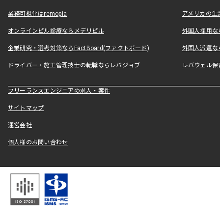
業務可視化はremopia
アメリカの生活
オンラインピル診療ならメデリピル
外国人採用ならLe
企業研究・選考対策ならFactBoard(ファクトボード)
外国人派遣なら
ドライバー・施工管理技士の転職ならレバジョブ
レバウェル保
フリーランスエンジニアの求人・案件
サイトマップ
運営会社
個人様のお問い合わせ