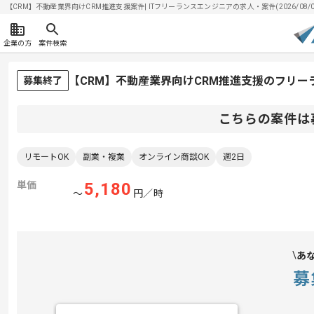
【CRM】不動産業界向けCRM推進支援案件| ITフリーランスエンジニアの求人・案件(2026/08/0
企業の方
案件検索
【CRM】不動産業界向けCRM推進支援のフリー
募集終了
こちらの案件は
リモートOK
副業・複業
オンライン商談OK
週2日
単価
5,180
〜
円／時
あ
募