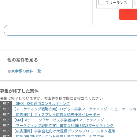
フリーランス
他の案件を見る
東京都の案件一覧
募集が終了した案件
募集は終了していますが、参画先を探す際にお役立てください
【SEO】SEO運用コンサルティング
終了
【マーケティング戦略立案】ロボット事業マーケティングコミュニケーショ
終了
【広告運用】ディスプレイ広告入稿専任オペレーター
終了
【MA】eラーニングサービス事業者向けマーケティング
終了
【マーケティング戦略立案】事業会社向けSNSマーケティング
終了
【広告運用】事業会社向け大規模デジタルプロモーション運用
終了
【広報/PR/SNSアカウント運用】専門学校向け入学広報
終了