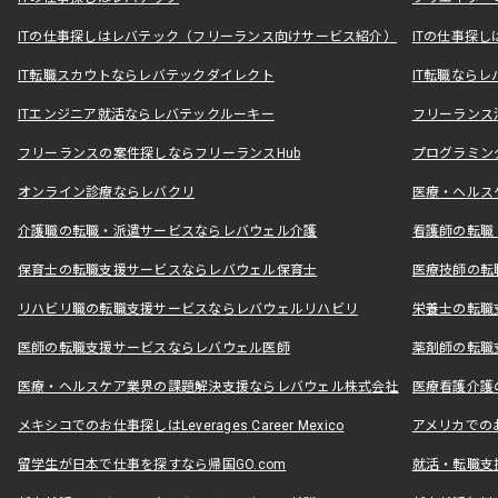
ITの仕事探しはレバテック（フリーランス向けサービス紹介）
ITの仕事探
IT転職スカウトならレバテックダイレクト
IT転職なら
ITエンジニア就活ならレバテックルーキー
フリーランス
フリーランスの案件探しならフリーランスHub
プログラミン
オンライン診療ならレバクリ
医療・ヘルス
介護職の転職・派遣サービスならレバウェル介護
看護師の転職
保育士の転職支援サービスならレバウェル保育士
医療技師の転
リハビリ職の転職支援サービスならレバウェルリハビリ
栄養士の転職
医師の転職支援サービスならレバウェル医師
薬剤師の転職
医療・ヘルスケア業界の課題解決支援ならレバウェル株式会社
医療看護介護の
メキシコでのお仕事探しはLeverages Career Mexico
アメリカでのお仕事
留学生が日本で仕事を探すなら帰国GO.com
就活・転職支