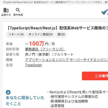
【TypeScript/React/Next.js】配信系Webサービス開発案件| ITフリーランスエンジニアの求人・案件(
企業の方
案件検索
【TypeScript/React/Next.js】配信系Webサービ
リモートOK
オンライン商談OK
週5日
100
万
単価
〜
円／月
契約形態
業務委託（フリーランス）
最寄り駅
虎ノ門（東京都）/フルリモート
職種
アプリケーションエンジニア
,
サーバーサイドエンジニ
言語
TypeScript
この案
・Next.jsおよびReactを用いた
-保守運用やシステムの障害対応
あなたに担当していた
-新規開発および追加開発
だくこと
-品質管理