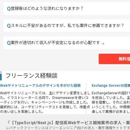
Q
登録後はどのような流れになりますか？
Q
スキルに不安があるのですが、私でも案件に参画できますか？
Q
案件が途切れて収入が不安定になるのが心配です…。
無料
フリーランス経験談
Webサイトリニューアルのデザインを手がけた経験
Exchange Server
Webサイトリニューアルでは、主にデザイン変更をしまし
ExchangeServe
た。イラストレーターと合同で、Dreamweaverを使いコ
を担当していました。主な作業
ーディングを行い、キャンペーンページも作成しました。
様を提案し、それに合
最終的には、ユーザビリティーテストを実施して、改善点
いうことでした。中規
の洗い出しを実施しました。
楽しんで業務が出来まし
『【TypeScript/Next.js】配信系Webサービス開発案件の求