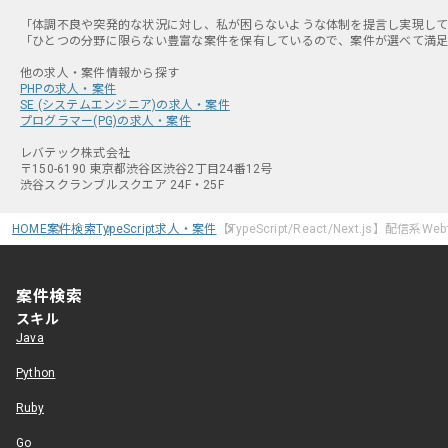
「体調不良や突発的な状況に対し、私が困らないような体制を提言し実現してく
「ひとつの分野に限らない豊富な案件を保有しているので、案件が選べて満足感
PHPの求人・案件
SE (システムエンジニア)の求人・案件
プログラマー(PG)の求人・案件
レバテック株式会社
〒150-6190 東京都渋谷区渋谷2丁目24番12号
渋谷スクランブルスクエア 24F・25F
HOME
案件検索
TypeScript求人・案件
【TypeScript/React/Next.js】配信
案件検索
スキル
Java
Python
Ruby
Go