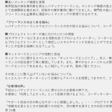
■高いマッチング精度を実現
業界屈指の保有案件数を誇るレバテックフリーランス。マッチング精度の高さ
とで信頼関係を築きあげ、好条件の案件獲得に繋げてきました。専門性の高い
フリーランスも企業側も満足のいくマッチングが実現できるのです。
『フリーランスのよくある悩み』
レバテックフリーランスではフリーランスの方が抱える悩みについて、コーデ
■プロジェクトリーダーが身に付けたい3つの資格
SEやデザイナーなどをまとめる役割を担うプロジェクトリーダー。リーダー
もプロジェクトリーダーとして相応しいスキルやマインドを知ることができる
すことが出来る指標になるでしょう。
■ネットワークエンジニアの役割と苦悩
ネットワークに関するスペシャリスト「ネットワークエンジニア」。求人・案
ーランスの担当者が丁寧に解説しています。また、華やかなイメージからは想
ワークエンジニアあるある」もご紹介しています。是非ご覧ください。
その他ここに取り上げていないお悩みについても
たくさんコーディネーターという立場からアドバイスを用意してますので、フ
『お客様の声』
下記はレバテックフリーランスに寄せられたお客様の声です。
お客様に「利用してよかった」という言葉が頂けるように、コーディネーター
「サポート担当の方の熱心なサポートに感動しました。」・・・プログラマ 男 
「参画先を変えるときの契約周りの対応や、次の案件を探すときの対応が非常
男 26歳