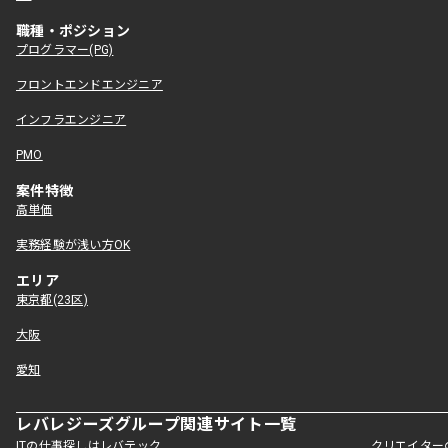
職種・ポジション
プログラマー(PG)
フロントエンドエンジニア
インフラエンジニア
PMO
案件特徴
高単価
実務経験が浅い方OK
エリア
東京都(23区)
大阪
愛知
レバレジーズグループ関連サイト一覧
ITの仕事探しはレバテック
クリエイター