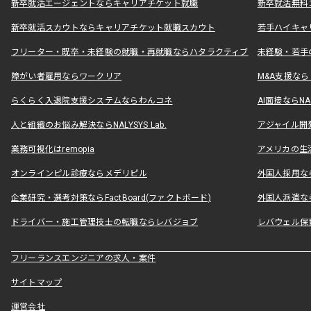
新卒就活エージェントならキャリアチケット就職
新卒就活無料
新卒就活スカウトならキャリアチケット就職スカウト
若手ハイキャ
フリーター・既卒・未経験の就職・再就職ならハタラクティブ
未経験・若手
障がい者雇用ならワークリア
M&A支援な
らくらく入退院支援システムならわんコネ
AI面接ならNAL
人と組織のお悩み解決ならNALYSYS Lab.
アジャイル開発なら
業務可視化はremopia
アメリカの生活
オンラインピル診療ならメデリピル
外国人採用ならLe
企業研究・選考対策ならFactBoard(ファクトボード)
外国人派遣なら
ドライバー・施工管理技士の転職ならレバジョブ
レバウェル保
フリーランスエンジニアの求人・案件
サイトマップ
運営会社