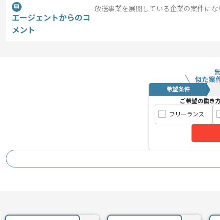
放送事業を展開している企業の案件にな
エージェントからのコ
Webシステムのリニューアルプロジェク
メント
TypeScriptのご経験を活かしたい方
都内以外からもフルリモートでご参画い
似た案
希望条件
また、プロジェクトは長期を想定してお
ご希望の働き
中長期的に腰をすえての参画を希望され
フリーランス