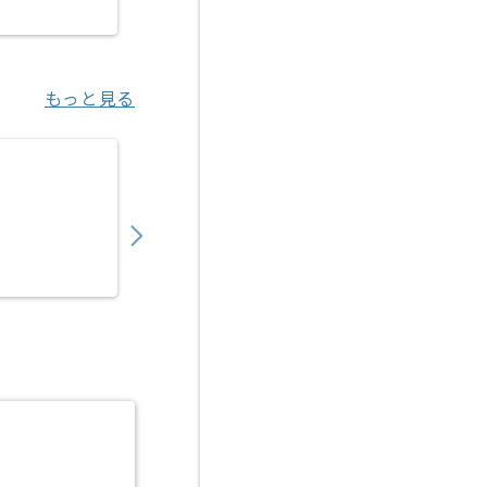
堺筋本町（大阪府）
もっと見る
【Python】物流向けAI見積もり支援SaaS
800,000
〜
円／月
業務委託
虎ノ門（東京都）