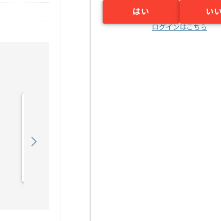
はい
い
ログインはこちら
【機械学習】不動産業界業
務自動化AI開発の求人・案
件
650,000
〜
円／月
業務委託
堺筋本町（大阪府）