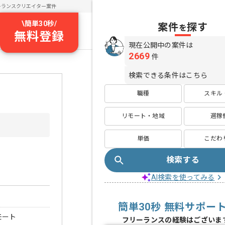
ーランスクリエイター案件
\
簡単30秒
/
案件
探す
を
無料登録
現在公開中の案件は
2669
件
検索できる条件はこちら
職種
スキル
リモート・地域
週稼
単価
こだわ
検索する
AI検索を使ってみる
簡単30秒 無料サポー
モート
フリーランスの経験はございま