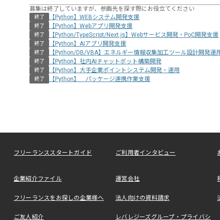
募集は終了していますが、参画先を探す際にお役立てください
【Python】WEBシステム開発支援
終了
【Python】Webアプリ開発支援
終了
【Python/TypeScript/Next.js】Webサービス開発・PoC開発支援
終了
【Python】AIアプリ開発支援
終了
【Python/DB/VBA】エネルギー情報収集加工ツール設計開発運
終了
【Python】社内AIチャットボット構築開発
終了
【Python】大手企業ポイントシステム開発・運用
終了
【Python】 パッケージ連携作業支援
終了
フリーランススタートガイド
ご利用者インタビュー
企業紹介ファイル
運営会社
フリーランスをお探しの企業様へ
法人向けの資料請求
ご友人紹介
レバレジーズグループ・プライバシ