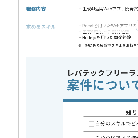
職務内容
・生成AI活用Webアプリ開発
・Raectを用いたWebアプリ
求めるスキル
・生成AIを使った開発経験
・Node.jsを用いた開発経験
※上記に似た経験やスキルをお持ち
フレームワーク
この案件で扱う技術
Node.js , 
レバテックフリーラ
精算条件
有
精算・お支払い
案件につい
精算基準時間
140時間
支払いサイト
15日
知り
担当者より
自分のスキルでど
リモートワーク：立ち上がり1ヶ月ほどは週5常駐いた
※立ち上がり期間やリモート頻度は習熟度や状況に応