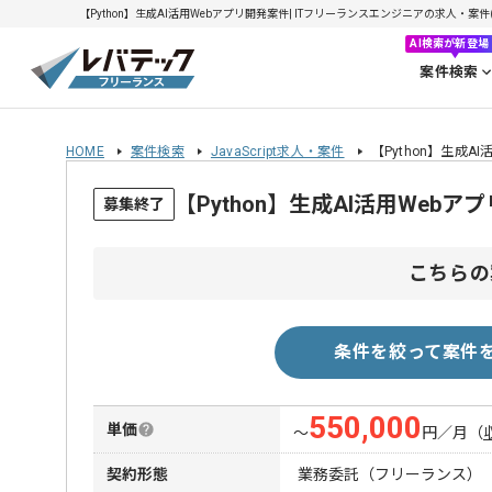
【Python】生成AI活用Webアプリ開発案件| ITフリーランスエンジニアの求人・案件(20
AI検索が新登場
案件検索
HOME
案件検索
JavaScript求人・案件
【Python】生成A
【Python】生成AI活用We
募集終了
こちらの
条件を絞って案件
550,000
単価
〜
円／月
（
契約形態
業務委託（フリーランス）