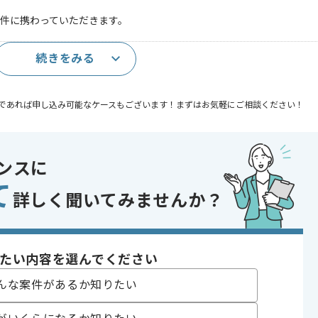
案件に携わっていただきます。
続きをみる
の開発経験
であれば申し込み可能なケースもございます！まずはお気軽にご相談ください！
React
ンスに
て
詳しく聞いてみませんか？
〜180時間
たい内容を選んでください
んな案件があるか知りたい
だき、その後週1日～2日がリモートでの作業を想定しております。
じて変動いたします。