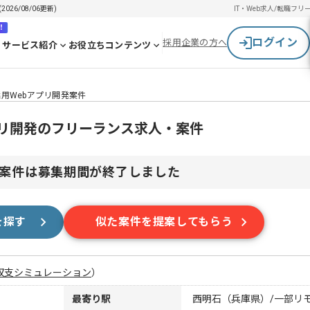
26/08/06更新)
IT・Web求人/転職
フリ
！
ログイン
採用企業の方へ
サービス紹介
お役立ちコンテンツ
I活用Webアプリ開発案件
bアプリ開発のフリーランス求人・案件
案件は募集期間が終了しました
を探す
似た案件を提案してもらう
収支シミュレーション
）
最寄り駅
西明石（兵庫県）/一部リ