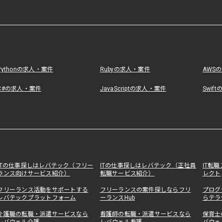
Pythonの求人・案件
Rubyの求人・案件
AWS
C#の求人・案件
JavaScriptの求人・案件
Swif
ITの仕事探しはレバテック（フリー
ITの仕事探しはレバテック（正社員
IT転
ランス向けサービス紹介）
転職サービス紹介）
レクト
フリーランス活動をサポートする
フリーランスの案件探しならフリ
プログ
レバテックプラットフォーム
ーランスHub
らテラ
介護職の転職・派遣サービスなら
看護師の転職・派遣サービスなら
保育士