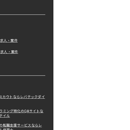
の求人・案件
tの求人・案件
職スカウトならレバテックダイ
ラミング特化のQAサイトな
テイル
の転職支援サービスならレ