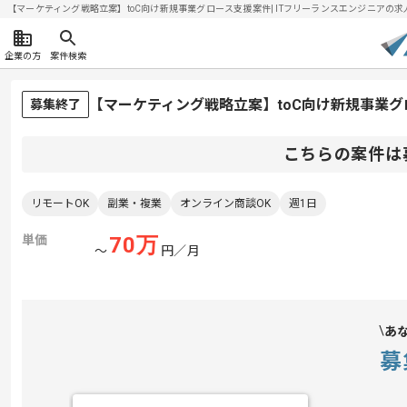
【マーケティング戦略立案】toC向け新規事業グロース支援案件| ITフリーランスエンジニアの求人・案
企業の方
案件検索
【マーケティング戦略立案】toC向け新規事業
募集終了
こちらの案件は
リモートOK
副業・複業
オンライン商談OK
週1日
単価
70
万
〜
円／月
あ
募