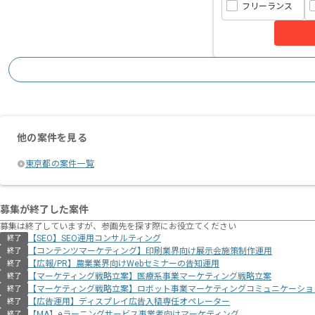
フリーランス
他の案件を見る
東京都の案件一覧
募集が終了した案件
募集は終了していますが、参画先を探す際にお役立てください
【SEO】SEO運用コンサルティング
終了
【コンテンツマーケティング】印刷業界向け展示会施策制作運用
終了
【広報/PR】農業業界向けWebセミナーの告知運用
終了
【マーケティング戦略立案】医療系事業マーケティング戦略立案
終了
【マーケティング戦略立案】ロボット事業マーケティングコミュニケーショ
終了
【広告運用】ディスプレイ広告入稿専任オペレーター
終了
【MA】eラーニングサービス事業者向けマーケティング
終了