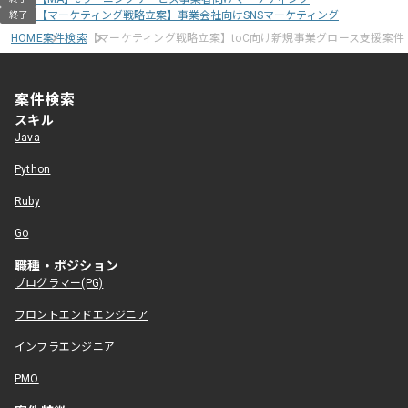
【マーケティング戦略立案】事業会社向けSNSマーケティング
終了
HOME
案件検索
【マーケティング戦略立案】toC向け新規事業グロース支援案件
案件検索
スキル
Java
Python
Ruby
Go
職種・ポジション
プログラマー(PG)
フロントエンドエンジニア
インフラエンジニア
PMO