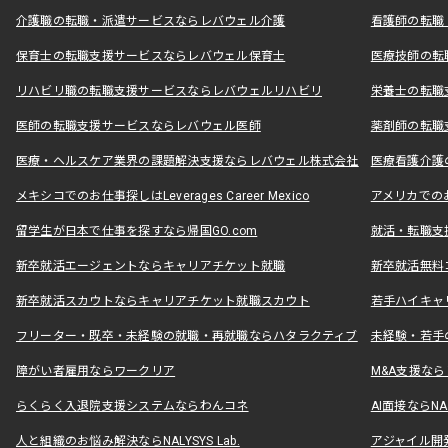
介護職の転職・派遣サービスならレバウェル介護
看護師の転職
保育士の転職支援サービスならレバウェル保育士
医療技師の転
リハビリ職の転職支援サービスならレバウェルリハビリ
栄養士の転職
医師の転職支援サービスならレバウェル医師
薬剤師の転職
医療・ヘルスケア業界の課題解決支援ならレバウェル株式会社
医療看護介護の
メキシコでのお仕事探しはLeverages Career Mexico
アメリカでのお仕事
留学生が日本で仕事を探すなら帰国GO.com
就活・転職支
新卒就活エージェントならキャリアチケット就職
新卒就活無料
新卒就活スカウトならキャリアチケット就職スカウト
若手ハイキャ
フリーター・既卒・未経験の就職・再就職ならハタラクティブ
未経験・若手
障がい者雇用ならワークリア
M&A支援な
らくらく入退院支援システムならわんコネ
AI面接ならNAL
人と組織のお悩み解決ならNALYSYS Lab.
アジャイル開発なら