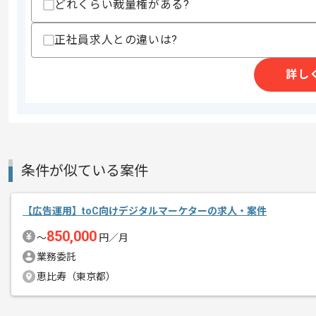
どれくらい裁量権がある?
商談回数
1回
正社員求人との違いは?
その他募集要項
募集人数
1人
詳し
作業開始日
2026/06/01
化粧品、香水の製造および販売、医薬部
エージェントからのコ
を展開している企業でございます。
メント
条件が似ている案件
今回はtoC向け新規事業グロース支援案
【広告運用】toC向けデジタルマーケターの求人・案件
Webマーケターとしての実務経験を活
850,000
〜
円／月
基本的には一部リモートでの作業を見込
業務委託
恵比寿（東京都）