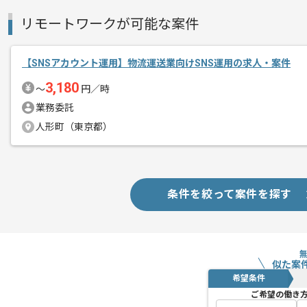
リモートワークが可能な案件
【SNSアカウント運用】物流運送業向けSNS運用の求人・案件
3,180
〜
円／時
業務委託
人形町（東京都）
条件を絞って案件を探す
似た案
希望条件
ご希望の働き