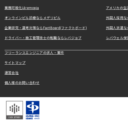
業務可視化はremopia
アメリカの生活
オンラインピル診療ならメデリピル
外国人採用ならLe
企業研究・選考対策ならFactBoard(ファクトボード)
外国人派遣なら
ドライバー・施工管理技士の転職ならレバジョブ
レバウェル保
フリーランスエンジニアの求人・案件
サイトマップ
運営会社
個人様のお問い合わせ