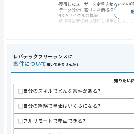
-獲得したユーザーを定着させるためのC
-データ分析に基づいた価格検証、コン
PDCAサイクルの構築
-新規事業責任者の壁打ち相手として、
この案件のポイント
特徴
20代活躍中 , 30代活躍
レバテックフリーランスに
求めるスキル
案件について
聞いてみませんか？
スキル
・toC領域におけるWebマーケティング
・新規事業の0→1フェーズ、スモール
・広告運用や分析、施策の実行などの一
知りたい
歓迎スキル
自分のスキルでどんな案件がある?
・データ分析を用いた事業開発経験
・大手企業内での新規事業立ち上げ経験
自分の経験で単価はいくらになる?
スキルに不安がある方へ
フルリモートで参画できる?
上記に似た経験やスキルをお持ちであれば申