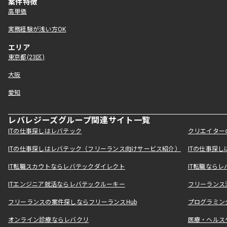
案件特徴
高単価
実務経験が浅い方OK
エリア
東京都(23区)
大阪
愛知
レバレジーズグループ関連サイト一覧
ITの仕事探しはレバテック
クリエイター
ITの仕事探しはレバテック（フリーランス向けサービス紹介）
ITの仕事探
IT転職スカウトならレバテックダイレクト
IT転職なら
ITエンジニア就活ならレバテックルーキー
フリーランス
フリーランスの案件探しならフリーランスHub
プログラミン
オンライン診療ならレバクリ
医療・ヘルス