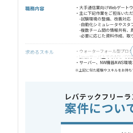
・大手通信業向けWebゲート
職務内容
・主に下記作業をご担当いた
-試験環境の整備、改善対応
-自動化シミュレータやスタ
-複数チーム間の情報共有、
-必要に応じた資料作成、取
・ウォーターフォール型プログ
求めるスキル
・Linuxサーバ上でのAPI／CG
・サーバー、NW機器AWS環
※上記に似た経験やスキルをお持ち
精算条件
有
精算・お支払い
精算基準時間
140時間
レバテックフリーラ
支払いサイト
15日
案件につい
担当者より