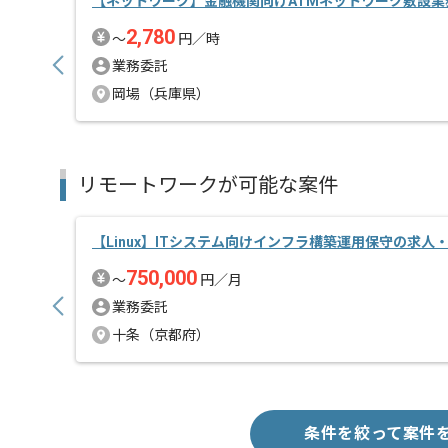
【ネットワーク】金融機関向けATMネットワーク敷設業
2,780
〜
円／時
業務委託
岡場（兵庫県）
リモートワークが可能な案件
【Linux】ITシステム向けインフラ構築運用保守の求人
750,000
〜
円／月
業務委託
十条（京都府）
条件を絞って案件