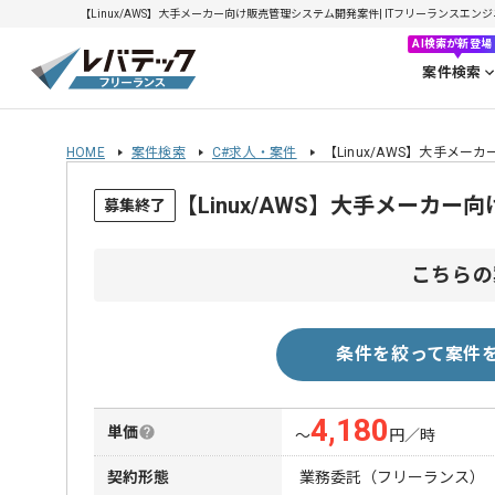
【Linux/AWS】大手メーカー向け販売管理システム開発案件| ITフリーランスエンジニア
AI検索が新登場
案件検索
HOME
案件検索
C#求人・案件
【Linux/AWS】大手メ
【Linux/AWS】大手メーカ
募集終了
こちらの
条件を絞って案件
4,180
単価
〜
円／時
契約形態
業務委託（フリーランス）