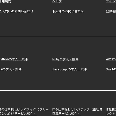
利用規約
ヘルプ
サイト
法人向けのお問い合わせ
個人様のお問い合わせ
登録者
Pythonの求人・案件
Rubyの求人・案件
AWS
C#の求人・案件
JavaScriptの求人・案件
Swif
ITの仕事探しはレバテック（フリー
ITの仕事探しはレバテック（正社員
IT転
ランス向けサービス紹介）
転職サービス紹介）
レクト