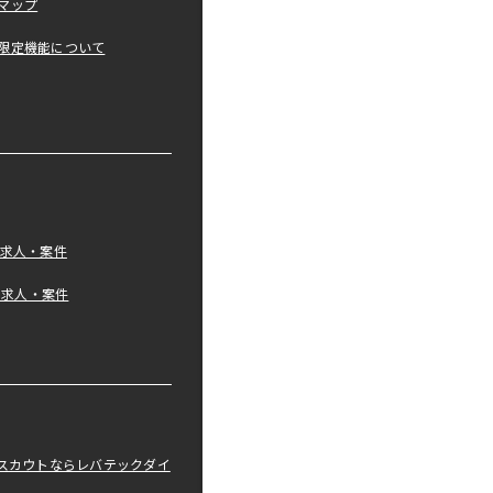
マップ
限定機能について
の求人・案件
tの求人・案件
職スカウトならレバテックダイ