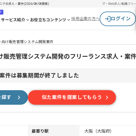
の求人・案件(2026/08/08更新)
IT・Web求人/転職
フリ
！
ログイン
採用企業の方へ
サービス紹介
お役立ちコンテンツ
ーカー向け販売管理システム開発案件
ー向け販売管理システム開発のフリーランス求人・案
案件は募集期間が終了しました
を探す
似た案件を提案してもらう
最寄り駅
大阪（大阪府）