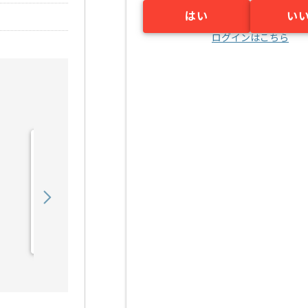
はい
い
ログインはこちら
【AWS】IT業界向けシス
テム開発構築の求人・案件
450,000
〜
円／月
業務委託
烏丸（京都府）