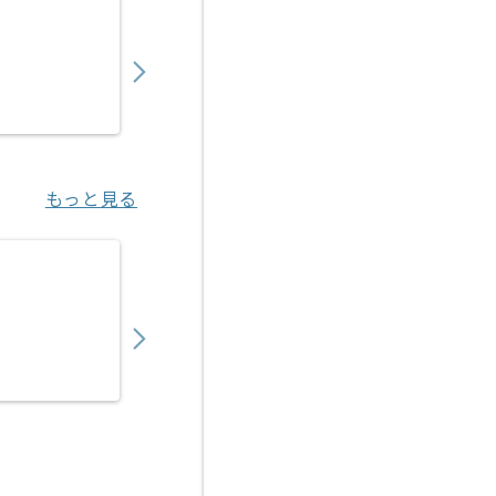
【AWS】IT業界向けシステム開発構築の求人
450,000
〜
円／月
業務委託
烏丸（京都府）
もっと見る
【インフラエンジニア】スパコン環境を用いたA
1,000,000
〜
円／月
業務委託
本郷三丁目（東京都）