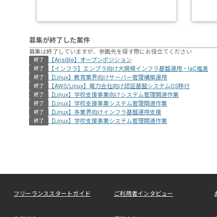
募集が終了した案件
募集は終了していますが、参画先を探す際にお役立てください
【Ansible】オープンポジション
終了
【インフラ】エンプラ向け大規模インフラ基盤運用・IaC推進
終了
【Linux】教育業界向けサーバー管理構築運用
終了
【AWS/Linux】電力会社向け認証基盤システムOS移行
終了
【Linux】学校支援事業向けシステム管理関連作業
終了
【Linux】学校支援事業システム管理関連作業
終了
【Linux】多業界向けインフラ基盤運用支援
終了
【Linux】学校支援事業システム管理関連作業
終了
フリーランススタートガイド
ご利用者インタビュー