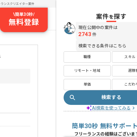
ーランスクリエイター案件
\
簡単30秒
/
案件
探す
を
無料登録
現在公開中の案件は
2743
件
検索できる条件はこちら
件
職種
スキル
リモート・地域
週稼
単価
こだわ
検索する
AI検索を使ってみる
簡単30秒 無料サポー
フリーランスの経験はございま