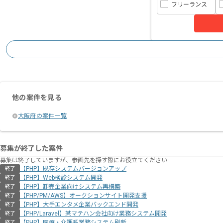
フリーランス
他の案件を見る
大阪府の案件一覧
募集が終了した案件
募集は終了していますが、参画先を探す際にお役立てください
【PHP】既存システムバージョンアップ
終了
【PHP】Web検診システム開発
終了
【PHP】卸売企業向けシステム再構築
終了
【PHP/PM/AWS】オークションサイト開発支援
終了
【PHP】大手エンタメ企業バックエンド開発
終了
【PHP/Laravel】某マテハン会社向け業務システム開発
終了
【PHP】医療・介護系業務システム刷新
終了