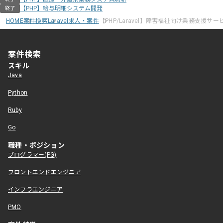
【PHP】給与明細システム開発
終了
HOME
案件検索
Laravel求人・案件
【PHP/Laravel】障害福祉向け業務支援
案件検索
スキル
Java
Python
Ruby
Go
職種・ポジション
プログラマー(PG)
フロントエンドエンジニア
インフラエンジニア
PMO