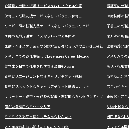
介護職の転職・派遣サービスならレバウェル介護
看護師の転職
保育士の転職支援サービスならレバウェル保育士
医療技師の転
リハビリ職の転職支援サービスならレバウェルリハビリ
栄養士の転職
医師の転職支援サービスならレバウェル医師
薬剤師の転職
医療・ヘルスケア業界の課題解決支援ならレバウェル株式会社
医療看護介護の
メキシコでのお仕事探しはLeverages Career Mexico
アメリカでのお仕事
留学生が日本で仕事を探すなら帰国GO.com
就活・転職支
新卒就活エージェントならキャリアチケット就職
新卒就活無料
新卒就活スカウトならキャリアチケット就職スカウト
若手ハイキャ
フリーター・既卒・未経験の就職・再就職ならハタラクティブ
未経験・若手
障がい者雇用ならワークリア
M&A支援な
らくらく入退院支援システムならわんコネ
AI面接ならNAL
人と組織のお悩み解決ならNALYSYS Lab.
アジャイル開発なら