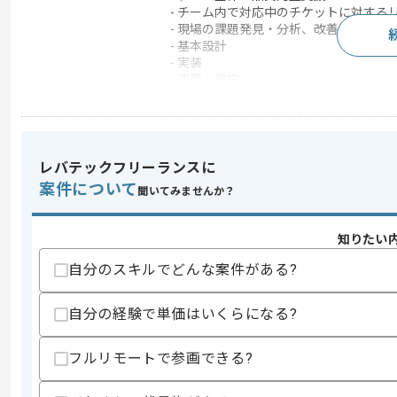
- チーム内で対応中のチケットに対する
- 現場の課題発見・分析、改善策の立案
- 基本設計
- 実装
- 運用・保守
この案件で扱う技術
DB
MySQL
フレームワーク
Laravel
レバテックフリーランスに
クラウド
AWS
案件について
聞いてみませんか？
開発ツール
Docker
知りたい
自分のスキルでどんな案件がある?
求めるスキル
スキル
・PHP +、MySQL、+ AWS を用いた
自分の経験で単価はいくらになる?
・Dockerを活用した開発経験
・基本設計の経験
・PL またはチームリーダーとしての経験
フルリモートで参画できる?
スキルに不安がある方へ