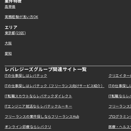
案件特徴
高単価
実務経験が浅い方OK
エリア
東京都(23区)
大阪
愛知
レバレジーズグループ関連サイト一覧
ITの仕事探しはレバテック
クリエイター
ITの仕事探しはレバテック（フリーランス向けサービス紹介）
ITの仕事探
IT転職スカウトならレバテックダイレクト
IT転職なら
ITエンジニア就活ならレバテックルーキー
フリーランス
フリーランスの案件探しならフリーランスHub
プログラミン
オンライン診療ならレバクリ
医療・ヘルス