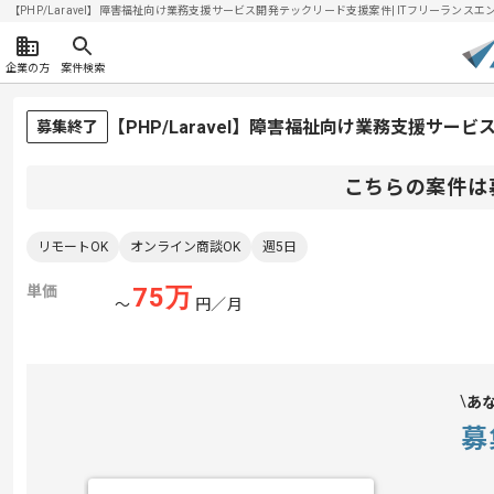
【PHP/Laravel】障害福祉向け業務支援サービス開発テックリード支援案件| ITフリーランスエンジ
企業の方
案件検索
【PHP/Laravel】障害福祉向け業務支援サ
募集終了
こちらの案件は
リモートOK
オンライン商談OK
週5日
単価
75
万
〜
円／月
あ
募