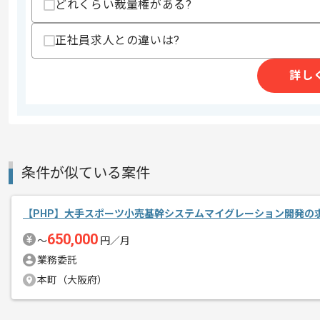
どれくらい裁量権がある?
上記に似た経験やスキルをお持ちであれば申
正社員求人との違いは?
精算条件
有
詳し
精算・お支払い
精算基準時間
140時間〜180時間
支払いサイト
15日
条件が似ている案件
商談回数
1回
その他募集要項
募集人数
1人
【PHP】大手スポーツ小売基幹システムマイグレーション開発の
作業開始日
2026/06/01
650,000
〜
円／月
業務委託
リモートワーク：初日からフルリモート
本町（大阪府）
エージェントからのコ
メント