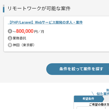
リモートワークが可能な案件
【PHP/Laravel】Webサービス開発の求人・案件
800,000
〜
円／月
業務委託
神田（東京都）
条件を絞って案件を探す
似た案
希望条件
ご希望の働き