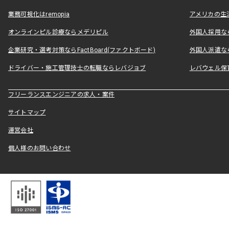
業務可視化はremopia
アメリカの生活
オンラインピル診療ならメデリピル
外国人採用ならLe
企業研究・選考対策ならFactBoard(ファクトボード)
外国人派遣なら
ドライバー・施工管理技士の転職ならレバジョブ
レバウェル保
フリーランスエンジニアの求人・案件
サイトマップ
運営会社
個人様のお問い合わせ