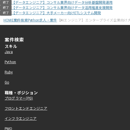
【データエンジニア】コンサル業界向けデータ分析基盤開発運用
終了
【データエンジニア】コンサル業界向けデータ活用推進支援開発
終了
【データエンジニア】大手メーカー向けETLシステム開発
終了
HOME
案件検索
Python求人・案件
【AIエンジニア】エンタープライズ企業向け大
案件検索
スキル
Java
Python
Ruby
Go
職種・ポジション
プログラマー(PG)
フロントエンドエンジニア
インフラエンジニア
PMO