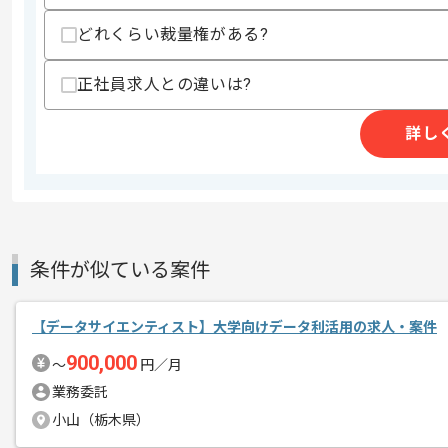
その他募集要項
募集人数
1人
どれくらい裁量権がある?
作業開始日
2024/06/01
正社員求人との違いは?
レバテックでの実績がある企業の案件で
詳し
エージェントからのコ
メント
マルチエージェントシステムやRAG構
複数案件を保有している企業ですので、
条件が似ている案件
ご経験と実績に応じて別案件のご提案も
新しいアイディアや技術を積極的に導入
【データサイエンティスト】大学向けデータ利活用の求人・案件
経験豊富なメンバーと成長が出来る環境
900,000
〜
円／月
業務委託
スキルアップされたい方、長期的に参画
小山（栃木県）