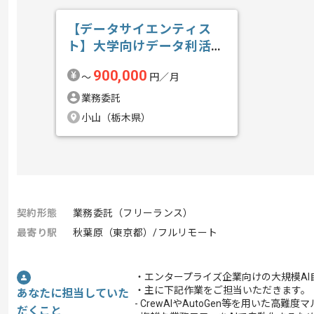
【データサイエンティス
ト】大学向けデータ利活用
の求人・案件
900,000
〜
円／月
業務委託
小山（栃木県）
契約形態
業務委託（フリーランス）
最寄り駅
秋葉原（東京都）/フルリモート
・エンタープライズ企業向けの大規模A
・主に下記作業をご担当いただきます。
あなたに担当していた
- CrewAIやAutoGen等を用いた
だくこと