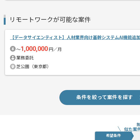
首都圏または遠方からリモートにてご参
リモートワークが可能な案件
【データサイエンティスト】人材業界向け基幹システムAI機能追
1,000,000
〜
円／月
業務委託
芝公園（東京都）
条件を絞って案件を探す
似た案
希望条件