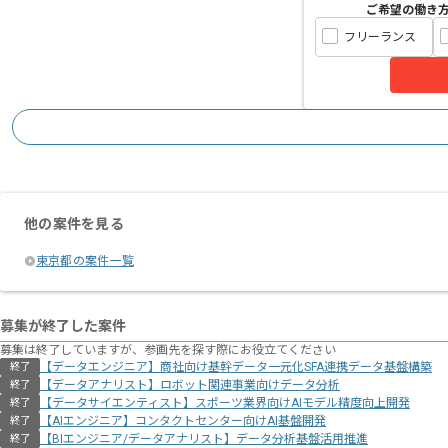
ご希望の働き
フリーランス
他の案件を見る
東京都の案件一覧
募集が終了した案件
募集は終了していますが、参画先を探す際にお役立てください
【データエンジニア】商社向け基幹データ一元化SFA連携データ基盤構築
終了
【データアナリスト】ロボット関連事業向けデータ分析
終了
【データサイエンティスト】スポーツ業界向けAIモデル精度向上開発
終了
【AIエンジニア】コンタクトセンター向けAI基盤開発
終了
【BIエンジニア/データアナリスト】データ分析基盤活用推進
終了