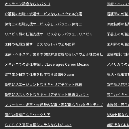
オンライン診療ならレバクリ
医療・ヘルス
介護職の転職・派遣サービスならレバウェル介護
看護師の転職
保育士の転職支援サービスならレバウェル保育士
医療技師の転
リハビリ職の転職支援サービスならレバウェルリハビリ
栄養士の転職
医師の転職支援サービスならレバウェル医師
薬剤師の転職
医療・ヘルスケア業界の課題解決支援ならレバウェル株式会社
医療看護介護の
メキシコでのお仕事探しはLeverages Career Mexico
アメリカでのお仕事
留学生が日本で仕事を探すなら帰国GO.com
就活・転職支
新卒就活エージェントならキャリアチケット就職
新卒就活無料
新卒就活スカウトならキャリアチケット就職スカウト
若手ハイキャ
フリーター・既卒・未経験の就職・再就職ならハタラクティブ
未経験・若手
障がい者雇用ならワークリア
M&A支援な
らくらく入退院支援システムならわんコネ
AI面接ならNAL