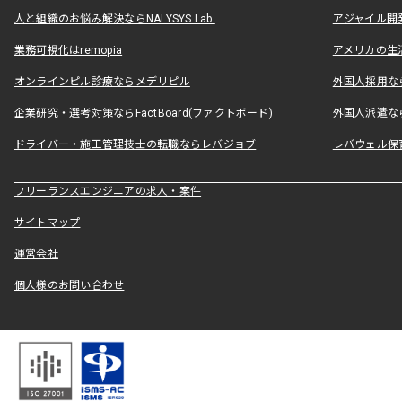
人と組織のお悩み解決ならNALYSYS Lab.
アジャイル開発なら
業務可視化はremopia
アメリカの生活
オンラインピル診療ならメデリピル
外国人採用ならLe
企業研究・選考対策ならFactBoard(ファクトボード)
外国人派遣なら
ドライバー・施工管理技士の転職ならレバジョブ
レバウェル保
フリーランスエンジニアの求人・案件
サイトマップ
運営会社
個人様のお問い合わせ