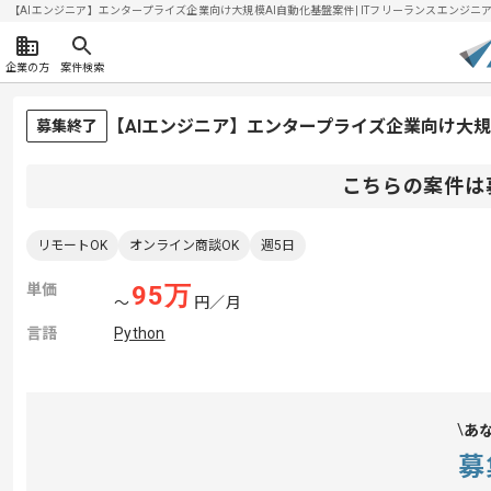
【AIエンジニア】エンタープライズ企業向け大規模AI自動化基盤案件| ITフリーランスエンジニアの求
企業の方
案件検索
【AIエンジニア】エンタープライズ企業向け大規
募集終了
こちらの案件は
リモートOK
オンライン商談OK
週5日
単価
95
万
〜
円／月
言語
Python
あ
募