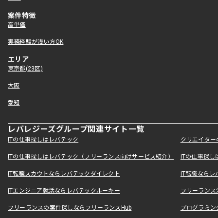
案件特徴
高単価
実務経験が浅い方OK
エリア
東京都(23区)
大阪
愛知
レバレジーズグループ関連サイト一覧
ITの仕事探しはレバテック
クリエイター
ITの仕事探しはレバテック（フリーランス向けサービス紹介）
ITの仕事探
IT転職スカウトならレバテックダイレクト
IT転職なら
ITエンジニア就活ならレバテックルーキー
フリーランス
フリーランスの案件探しならフリーランスHub
プログラミン