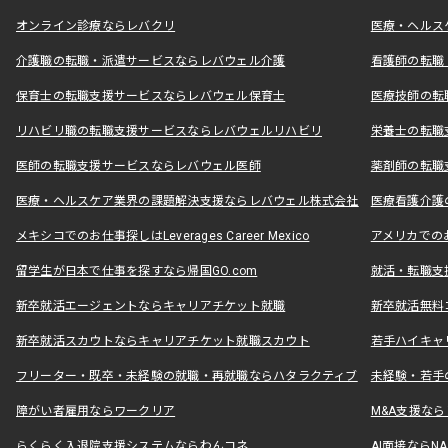
オンライン診療ならレバクリ
医療・ヘルス
介護職の転職・派遣サービスならレバウェル介護
看護師の転職
保育士の転職支援サービスならレバウェル保育士
医療技師の転
リハビリ職の転職支援サービスならレバウェルリハビリ
栄養士の転職
医師の転職支援サービスならレバウェル医師
薬剤師の転職
医療・ヘルスケア業界の課題解決支援ならレバウェル株式会社
医療看護介護の
メキシコでのお仕事探しはLeverages Career Mexico
アメリカでのお仕事
留学生が日本で仕事を探すなら帰国GO.com
就活・転職支
新卒就活エージェントならキャリアチケット就職
新卒就活無料
新卒就活スカウトならキャリアチケット就職スカウト
若手ハイキャ
フリーター・既卒・未経験の就職・再就職ならハタラクティブ
未経験・若手
障がい者雇用ならワークリア
M&A支援な
らくらく入退院支援システムならわんコネ
AI面接ならNAL