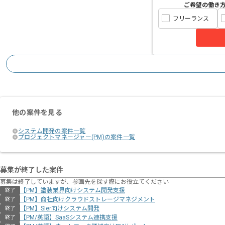
ご希望の働き
フリーランス
他の案件を見る
システム開発の案件一覧
プロジェクトマネージャー(PM)の案件一覧
募集が終了した案件
募集は終了していますが、参画先を探す際にお役立てください
【PM】塗装業界向けシステム開発支援
終了
【PM】商社向けクラウドストレージマネジメント
終了
【PM】SIer向けシステム開発
終了
【PM/英語】SaaSシステム連携支援
終了