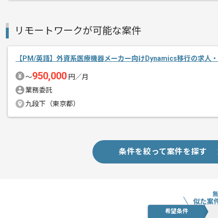
リモートワークが可能な案件
【PM/英語】外資系医療機器メーカー向けDynamics移行の求人
950,000
〜
円／月
業務委託
九段下（東京都）
条件を絞って案件を探す
似た案
希望条件