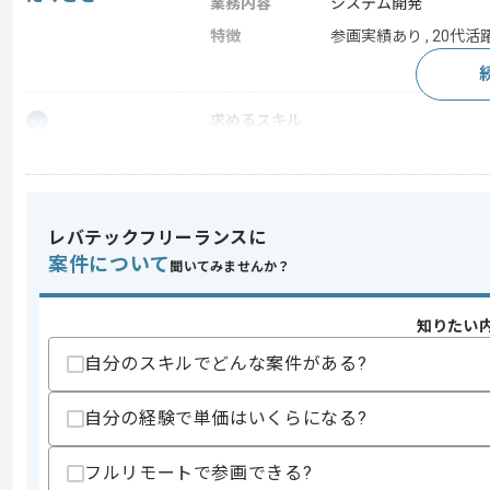
業務内容
システム開発
特徴
参画実績あり , 20代活躍
求めるスキル
スキル
・コンサル且つエンジニアとしての経験
・Dify等のLLMオーケストレーション
・AIやデータ領域の経験
レバテックフリーランスに
スキルに不安がある方へ
上記に似た経験やスキルをお持ちであれば申
案件について
聞いてみませんか？
知りたい
精算条件
有
自分のスキルでどんな案件がある?
精算・お支払い
精算基準時間
140時間〜180時間
自分の経験で単価はいくらになる?
支払いサイト
15日
フルリモートで参画できる?