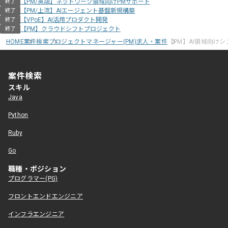
【PM/英語】ネットワーク領域向けPMサポート
終了
【PM/上流】AIエージェント基盤新規構築
終了
【VPoE】AI活用プロダクト開発
終了
【PM】クラウドシフトプロジェクト
終了
HOME
案件検索
プロジェクトマネージャー(PM)求人・案件
【PM】AI領域向け
案件検索
スキル
Java
Python
Ruby
Go
職種・ポジション
プログラマー(PG)
フロントエンドエンジニア
インフラエンジニア