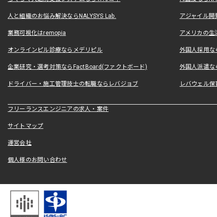
人と組織のお悩み解決ならNALYSYS Lab.
アジャイル開発なら
業務可視化はremopia
アメリカの生活
オンラインピル診療ならメデリピル
外国人採用ならLe
企業研究・選考対策ならFactBoard(ファクトボード)
外国人派遣なら
ドライバー・施工管理技士の転職ならレバジョブ
レバウェル保
フリーランスエンジニアの求人・案件
サイトマップ
運営会社
個人様のお問い合わせ