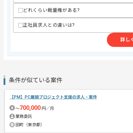
商談回数
2回
どれくらい裁量権がある?
その他募集要項
募集人数
2人
正社員求人との違いは?
作業開始日
2026/05/12
詳し
レバテックでの実績がある企業の案件で
エージェントからのコ
メント
PMの経験を活かすことができます。
複数案件を保有している企業ですので、
条件が似ている案件
ご経験と実績に応じて別案件のご提案も
新しいアイディアや技術を積極的に導入
【PM】PC展開プロジェクト支援の求人・案件
経験豊富なメンバーと成長が出来る環境
700,000
スキルアップされたい方、長期的に参画
〜
円／月
業務委託
田町（東京都）