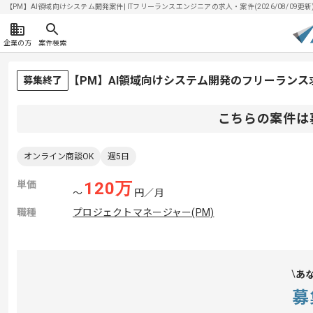
【PM】AI領域向けシステム開発案件| ITフリーランスエンジニアの求人・案件(2026/08/09更新
企業の方
案件検索
【PM】AI領域向けシステム開発のフリーランス
募集終了
こちらの案件は
オンライン商談OK
週5日
単価
120
万
〜
円／月
職種
プロジェクトマネージャー(PM)
あ
募