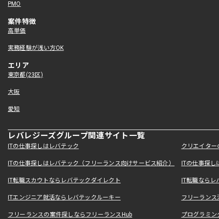
PMO
案件特徴
高単価
実務経験が浅い方OK
エリア
東京都(23区)
大阪
愛知
レバレジーズグループ関連サイト一覧
ITの仕事探しはレバテック
クリエイター
ITの仕事探しはレバテック（フリーランス向けサービス紹介）
ITの仕事探
IT転職スカウトならレバテックダイレクト
IT転職なら
ITエンジニア就活ならレバテックルーキー
フリーランス
フリーランスの案件探しならフリーランスHub
プログラミン