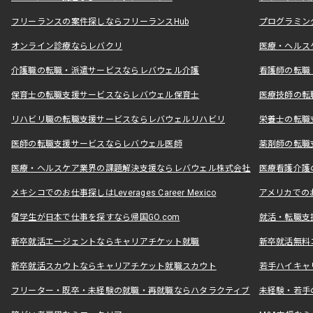
フリーランスの案件探しならフリーランスHub
プログラミン
オンライン診療ならレバクリ
医療・ヘルス
介護職の転職・派遣サービスならレバウェル介護
看護師の転職
保育士の転職支援サービスならレバウェル保育士
医療技師の転
リハビリ職の転職支援サービスならレバウェルリハビリ
栄養士の転職
医師の転職支援サービスならレバウェル医師
薬剤師の転職
医療・ヘルスケア業界の課題解決支援ならレバウェル株式会社
医療看護介護の
メキシコでのお仕事探しはLeverages Career Mexico
アメリカでのお仕事
留学生が日本で仕事を探すなら帰国GO.com
就活・転職支
新卒就活エージェントならキャリアチケット就職
新卒就活無料
新卒就活スカウトならキャリアチケット就職スカウト
若手ハイキャ
フリーター・既卒・未経験の就職・再就職ならハタラクティブ
未経験・若手