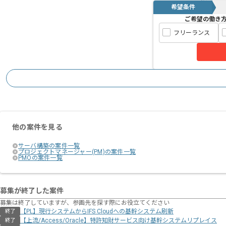
希望条件
ご希望の働き
フリーランス
他の案件を見る
サーバ構築の案件一覧
プロジェクトマネージャー(PM)の案件一覧
PMOの案件一覧
募集が終了した案件
募集は終了していますが、参画先を探す際にお役立てください
【PL】現行システムからIFS Cloudへの基幹システム刷新
終了
【上流/Access/Oracle】特許知財サービス向け基幹システムリプレイス
終了