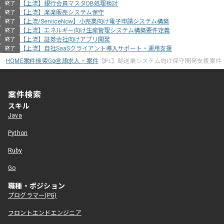
【上流】銀行会員マスタDB処理検討
終了
【上流】楽楽販売システム保守
終了
【上流/ServiceNow】小売業向け電子申請システム構築
終了
【上流】エネルギー向け生産管理システム構築要件定義
終了
【上流】証券会社向けアプリ開発
終了
【上流】自社SaaSクライアント導入サポート・運用支援
終了
HOME
案件検索
Go言語求人・案件
【PL】輸送業システム向け保守開発支援案件
案件検索
スキル
Java
Python
Ruby
Go
職種・ポジション
プログラマー(PG)
フロントエンドエンジニア