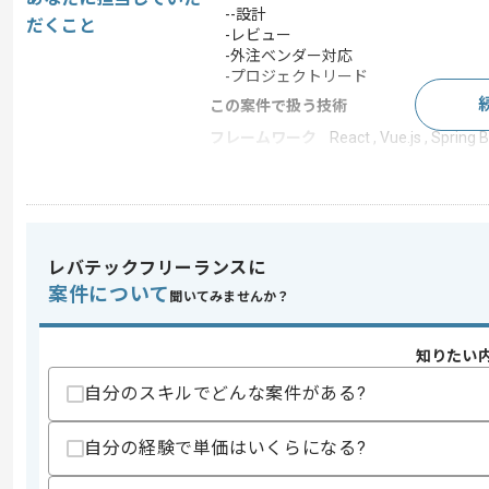
--設計
だくこと
-レビュー
-外注ベンダー対応
-プロジェクトリード
この案件で扱う技術
フレームワーク
React , Vue.js , Spring B
クラウド
AWS
開発ツール
GitHub , Docker
この案件のポイント
レバテックフリーランスに
業務内容
サーバ構築
案件について
聞いてみませんか？
特徴
参画実績あり , 20代活躍
知りたい
求めるスキル
自分のスキルでどんな案件がある?
スキル
・4名以上のメンバーマネジメント経験
・Kotlin開発経験(2年以上)
自分の経験で単価はいくらになる?
・React経験(3か月以上)
・SQL経験