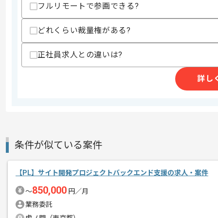
・サーバサイド開発経験(1年以上)
フルリモートで参画できる?
・AWS環境下での開発経験
・顧客と直接会話(フロント経験)し業務
どれくらい裁量権がある?
歓迎スキル
・Thymeleaf経験(1年以上)
正社員求人との違いは?
・Java開発経験
・AI駆動開発経験
詳し
・要求定義の経験
・アジャイル開発経験
・物流システム開発経験
スキルに不安がある方へ
上記に似た経験やスキルをお持ちであれば申
条件が似ている案件
精算条件
有
【PL】サイト開発プロジェクトバックエンド支援の求人・案件
精算・お支払い
精算基準時間
140時間〜180時間
850,000
〜
円／月
支払いサイト
15日
業務委託