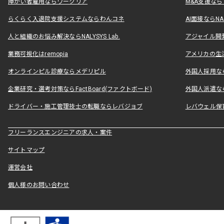
障がい者雇用ならワークリア
M&A支援な
らくらく入退院支援システムならわんコネ
AI面接ならNAL
人と組織のお悩み解決ならNALYSYS Lab.
アジャイル開発なら
業務可視化はremopia
アメリカの生活
オンラインピル診療ならメデリピル
外国人採用ならLe
企業研究・選考対策ならFactBoard(ファクトボード)
外国人派遣なら
ドライバー・施工管理技士の転職ならレバジョブ
レバウェル保
フリーランスエンジニアの求人・案件
サイトマップ
運営会社
個人様のお問い合わせ