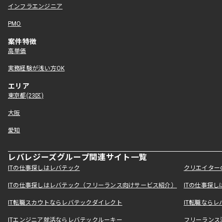
インフラエンジニア
PMO
案件特徴
高単価
実務経験が浅い方OK
エリア
東京都(23区)
大阪
愛知
レバレジーズグループ関連サイト一覧
ITの仕事探しはレバテック
クリエイター
ITの仕事探しはレバテック（フリーランス向けサービス紹介）
ITの仕事探
IT転職スカウトならレバテックダイレクト
IT転職なら
ITエンジニア就活ならレバテックルーキー
フリーランス