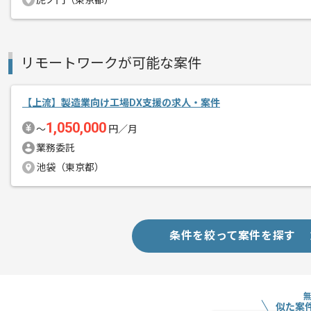
虎ノ門（東京都）
商談回数
2回
その他募集要項
募集人数
1人
リモートワークが可能な案件
作業開始日
2025/06/02
【上流】製造業向け工場DX支援の求人・案件
1,050,000
〜
円／月
レバテックでの実績がある企業の案件で
エージェントからのコ
業務委託
PMの経験を活かすことができます。
メント
池袋（東京都）
複数案件を保有している企業ですので、
ご経験と実績に応じてスライド案件のご
新しいアイディアや技術を積極的に導入
経験豊富なエンジニアと成長が出来る環
条件を絞って案件を探す
スキルアップされたい方、長期的に参画
リモート作業を導入しております。
似た案