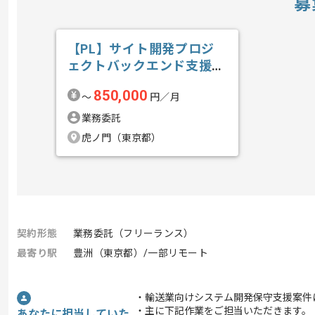
募
【PL】サイト開発プロジ
ェクトバックエンド支援の
求人・案件
850,000
〜
円／月
業務委託
虎ノ門（東京都）
契約形態
業務委託（フリーランス）
最寄り駅
豊洲（東京都）/一部リモート
・輸送業向けシステム開発保守支援案件
・主に下記作業をご担当いただきます。
あなたに担当していた