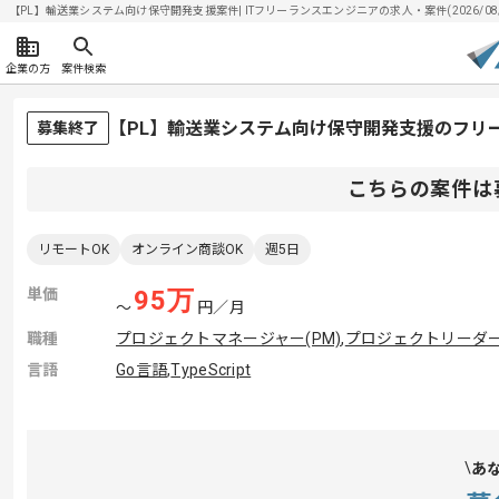
【PL】輸送業システム向け保守開発支援案件| ITフリーランスエンジニアの求人・案件(2026/08/
企業の方
案件検索
【PL】輸送業システム向け保守開発支援のフリ
募集終了
こちらの案件は
リモートOK
オンライン商談OK
週5日
単価
95
万
〜
円／月
職種
プロジェクトマネージャー(PM)
,
プロジェクトリーダー(
言語
Go言語
,
TypeScript
あ