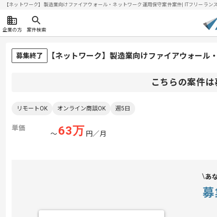
【ネットワーク】製造業向けファイアウォール・ネットワーク運用保守案件案件| ITフリーランスエン
企業の方
案件検索
【ネットワーク】製造業向けファイアウォール
募集終了
こちらの案件は
リモートOK
オンライン商談OK
週5日
単価
63
万
〜
円／月
あ
募