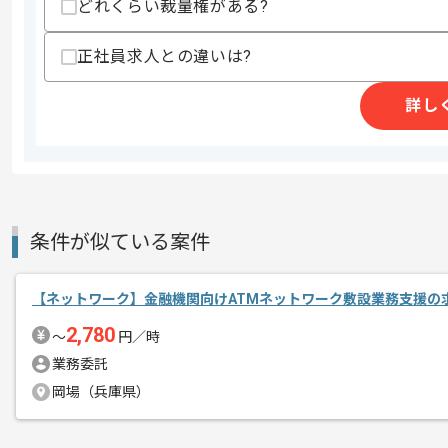
どれくらい裁量権がある?
商談回数
1回
その他募集要項
正社員求人との違いは?
募集人数
2人
作業開始日
2026/06/01
詳し
立ち上がり1ヶ月ほどは週5常駐いただ
エージェントからのコ
※立ち上がり期間やリモート頻度は習熟
メント
条件が似ている案件
【ネットワーク】金融機関向けATMネットワーク敷設業務支援の
2,780
〜
円／時
業務委託
岡場（兵庫県）