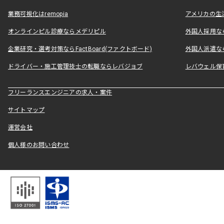
業務可視化はremopia
アメリカの生活
オンラインピル診療ならメデリピル
外国人採用ならLe
企業研究・選考対策ならFactBoard(ファクトボード)
外国人派遣なら
ドライバー・施工管理技士の転職ならレバジョブ
レバウェル保
フリーランスエンジニアの求人・案件
サイトマップ
運営会社
個人様のお問い合わせ