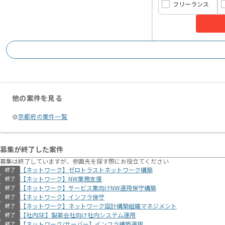
フリーランス
他の案件を見る
京都府の案件一覧
募集が終了した案件
募集は終了していますが、参画先を探す際にお役立てください
【ネットワーク】ゼロトラストネットワーク構築
終了
【ネットワーク】NW業務支援
終了
【ネットワーク】サービス業向けNW運用保守構築
終了
【ネットワーク】インフラ保守
終了
【ネットワーク】ネットワーク設計構築組織マネジメント
終了
【社内SE】製薬会社向け社内システム運用
終了
【ネットワーク/サーバー】インフラ構築運用
終了