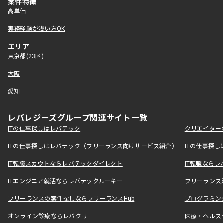
案件特徴
高単価
実務経験が浅い方OK
エリア
東京都(23区)
大阪
愛知
レバレジーズグループ関連サイト一覧
ITの仕事探しはレバテック
クリエイター
ITの仕事探しはレバテック（フリーランス向けサービス紹介）
ITの仕事探
IT転職スカウトならレバテックダイレクト
IT転職なら
ITエンジニア就活ならレバテックルーキー
フリーランス
フリーランスの案件探しならフリーランスHub
プログラミン
オンライン診療ならレバクリ
医療・ヘルス