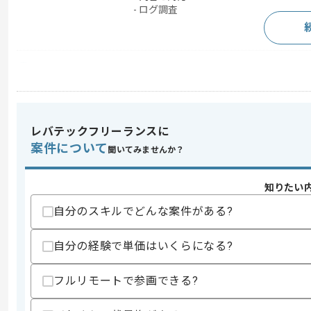
- ログ調査
求めるスキル
スキル
・ネットワーク関連の運用保守経験
・PaloAlto社ファイアウォールへの
・ネットワーク装置(FW/RT/SW)のコ
・クライアントまたはSIerへの成果物報
レバテックフリーランスに
案件について
聞いてみませんか？
スキルに不安がある方へ
上記に似た経験やスキルをお持ちであれば申
知りたい
自分のスキルでどんな案件がある?
精算条件
有
精算・お支払い
自分の経験で単価はいくらになる?
精算基準時間
140時間〜180時間
支払いサイト
15日
フルリモートで参画できる?