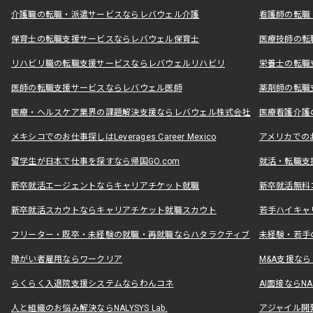
介護職の転職・派遣サービスならレバウェル介護
看護師の転職
保育士の転職支援サービスならレバウェル保育士
医療技師の転
リハビリ職の転職支援サービスならレバウェルリハビリ
栄養士の転職
医師の転職支援サービスならレバウェル医師
薬剤師の転職
医療・ヘルスケア業界の課題解決支援ならレバウェル株式会社
医療看護介護の
メキシコでのお仕事探しはLeverages Career Mexico
アメリカでのお仕事
留学生が日本で仕事を探すなら帰国GO.com
就活・転職支
新卒就活エージェントならキャリアチケット就職
新卒就活無料
新卒就活スカウトならキャリアチケット就職スカウト
若手ハイキャ
フリーター・既卒・未経験の就職・再就職ならハタラクティブ
未経験・若手
障がい者雇用ならワークリア
M&A支援な
らくらく入退院支援システムならわんコネ
AI面接ならNAL
人と組織のお悩み解決ならNALYSYS Lab.
アジャイル開発なら