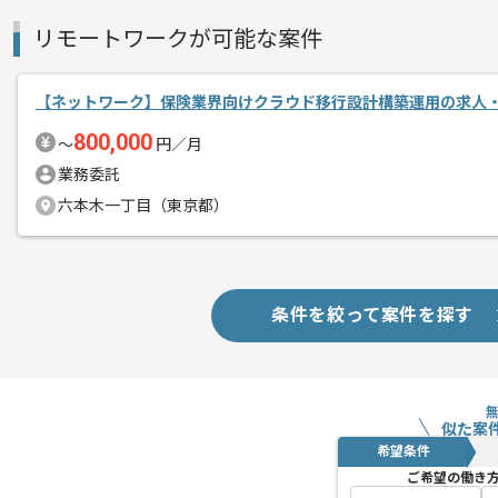
リモートワークが可能な案件
【ネットワーク】保険業界向けクラウド移行設計構築運用の求人
800,000
〜
円／月
業務委託
六本木一丁目（東京都）
条件を絞って案件を探す
似た案
希望条件
ご希望の働き