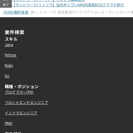
【ネットワーク/インフラ】社内オンプレNAS内資産BOXクラウド移行
終了
HOME
案件検索
【ネットワーク】製造業向けファイアウォール・ネットワーク
案件検索
スキル
Java
Python
Ruby
Go
職種・ポジション
プログラマー(PG)
フロントエンドエンジニア
インフラエンジニア
PMO