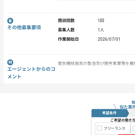
商談回数
1回
その他募集要項
募集人数
1人
作業開始日
2026/07/01
電気機械器具の製造及び販売事業等を展
エージェントからのコ
今回は製造現場向け実績入力Webアプ
メント
Reactを用いた実務経験を活かしたい方
基本的にはフルリモートでの作業を見込
似た案
希望条件
ご希望の働き
フリーランス