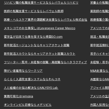
リハビリ職の転職支援サービスならレバウェルリハビリ
栄養士の転職
医師の転職支援サービスならレバウェル医師
薬剤師の転職
医療・ヘルスケア業界の課題解決支援ならレバウェル株式会社
医療看護介護の
メキシコでのお仕事探しはLeverages Career Mexico
アメリカでのお仕事
留学生が日本で仕事を探すなら帰国GO.com
就活・転職支
新卒就活エージェントならキャリアチケット就職
新卒就活無料
新卒就活スカウトならキャリアチケット就職スカウト
若手ハイキャ
フリーター・既卒・未経験の就職・再就職ならハタラクティブ
未経験・若手
障がい者雇用ならワークリア
M&A支援な
らくらく入退院支援システムならわんコネ
AI面接ならNAL
人と組織のお悩み解決ならNALYSYS Lab.
アジャイル開発なら
業務可視化はremopia
アメリカの生活
オンラインピル診療ならメデリピル
外国人採用ならLe