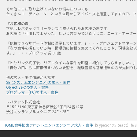
その他ここに取り上げていないお悩みについても
たくさんコーディネーターという立場からアドバイスを用意してますので、フ
『お客様の声』
下記はレバテックフリーランスに寄せられたお客様の声です。
お客様に「利用してよかった」という言葉が頂けるように、コーディネーター
「信頼できるサポート体制に満足しています。」・・・プロジェクトマネージャ 
「次の案件を探している時、積極的に情報を集めてくれたことや、現場業務以
す。」・・・プログラマ 男 31歳
「ヒヤリング終了後、リアルタイムな案件を即座に紹介してもらえました。」・
「自分の口からは直接伝えづらい要望を、経験豊富な営業担当の方が先回りして
SE (システムエンジニア)の求人・案件
Objective-Cの求人・案件
プログラマー(PG)の求人・案件
レバテック株式会社
〒150-6190 東京都渋谷区渋谷2丁目24番12号
渋谷スクランブルスクエア 24F・25F
HOME
案件検索
フロントエンドエンジニア求人・案件
【TypeScript/Rea