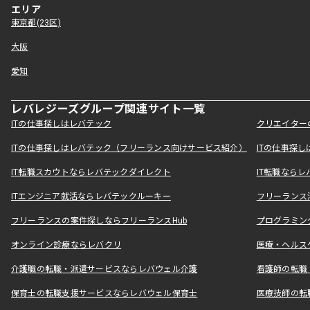
エリア
東京都(23区)
大阪
愛知
レバレジーズグループ関連サイト一覧
ITの仕事探しはレバテック
クリエイター
ITの仕事探しはレバテック（フリーランス向けサービス紹介）
ITの仕事探
IT転職スカウトならレバテックダイレクト
IT転職なら
ITエンジニア就活ならレバテックルーキー
フリーランス
フリーランスの案件探しならフリーランスHub
プログラミン
オンライン診療ならレバクリ
医療・ヘルス
介護職の転職・派遣サービスならレバウェル介護
看護師の転職
保育士の転職支援サービスならレバウェル保育士
医療技師の転