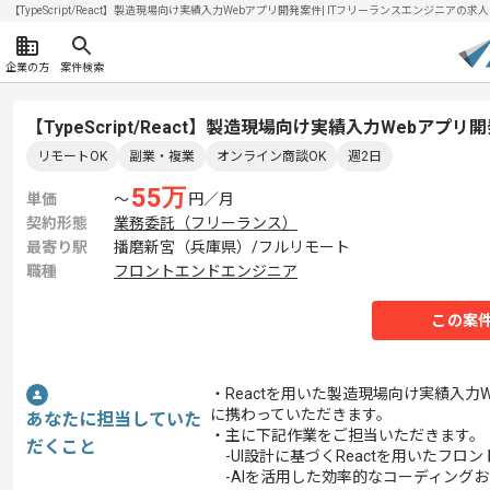
【TypeScript/React】製造現場向け実績入力Webアプリ開発案件| ITフリーランスエンジニアの求人・案
企業の方
案件検索
【TypeScript/React】製造現場向け実績入力Webア
リモートOK
副業・複業
オンライン商談OK
週2日
55
万
単価
〜
円／月
契約形態
業務委託（フリーランス）
最寄り駅
播磨新宮（兵庫県）/フルリモート
職種
フロントエンドエンジニア
この案
・Reactを用いた製造現場向け実績入力
に携わっていただきます。
あなたに担当していた
・主に下記作業をご担当いただきます。
だくこと
-UI設計に基づくReactを用いたフロ
-AIを活用した効率的なコーディング