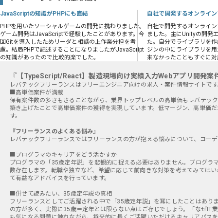
JavaScriptの知識がPHPにも直結
自社で開発するオンライン
PHPを用いたソーシャルゲームの開発に携わりました。
自社で開発するオンライン
ゲーム開発はJavaScriptで経験したことがあります。今
ました。主にUnityの開
回Gitを導入したためリーダと相談の上作業分担を考
た。自分でライブラリを作
慮。結局PHPで記述することになりましたがJavaScript
ジンの中にライブラリを用
の知識があったので比較的楽でした。
来なかったこともすぐに対
『【TypeScript/React】製造現場向け実績入力Webアプリ
■高単価案件が満載
保有案件数の多さもさることながら、業界トップレベルの高単価もレバテック
築き上げたことで高単価案件の獲得を実現しています。低マージン、高単価だ
す。
『フリーランスのよくある悩み』
レバテックフリーランスではフリーランスの方が抱える悩みについて、コーデ
■プログラマのキャリアをどう活かすか
プログラマの「35歳定年説」を悲観的に捉える必要はありません。プログラ
数存在します。転職や独立など、希望に応じて前向きな対策を考えてみてはい
て有益なアドバイスを行っています。
■併せて読みたい、35歳定年説の真相
フリーランスとしてご活躍される中で「35歳定年説」を耳にしたことはあり
の方が多く、実際に35歳＝定年とは限らない点はご存じでしょう。「なぜIT
も気になる問題に触れながら、将来的に長くご活躍いただけるキャリアパスを