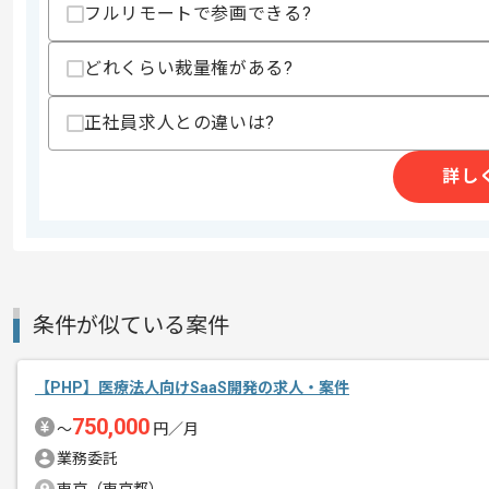
・CI/CDツールを用いた保守、改善の実
フルリモートで参画できる?
歓迎スキル
どれくらい裁量権がある?
・Apple Watch向けアプリの開発経験
・Kotlin Flowを用いた非同期処理の実装
・高トラフィックユーザー向けアプリの
正社員求人との違いは?
スキルに不安がある方へ
詳し
上記に似た経験やスキルをお持ちであれば申
商談回数
1回
その他募集要項
募集人数
1人
条件が似ている案件
作業開始日
2026/08/03
【PHP】医療法人向けSaaS開発の求人・案件
750,000
制御機器事業、ヘルスケア事業、社会シ
〜
円／月
エージェントからのコ
業務委託
メント
ネイティブアプリ開発保守案件に携わっ