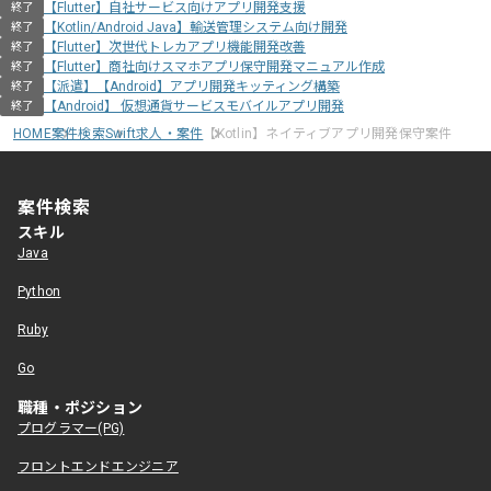
【Flutter】自社サービス向けアプリ開発支援
終了
【Kotlin/Android Java】輸送管理システム向け開発
終了
【Flutter】次世代トレカアプリ機能開発改善
終了
【Flutter】商社向けスマホアプリ保守開発マニュアル作成
終了
【派遣】【Android】アプリ開発キッティング構築
終了
【Android】 仮想通貨サービスモバイルアプリ開発
終了
HOME
案件検索
Swift求人・案件
【Kotlin】ネイティブアプリ開発保守案件
案件検索
スキル
Java
Python
Ruby
Go
職種・ポジション
プログラマー(PG)
フロントエンドエンジニア