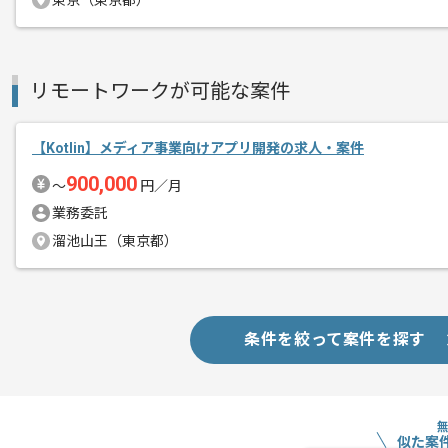
東京（東京都）
SwiftUIまたはKotlinおよびCom
基本的にはフルリモートでの作業を見込
リモートワークが可能な案件
【Kotlin】メディア事業向けアプリ開発の求人・案件
900,000
〜
円／月
業務委託
溜池山王（東京都）
条件を絞って案件を探す
似た案