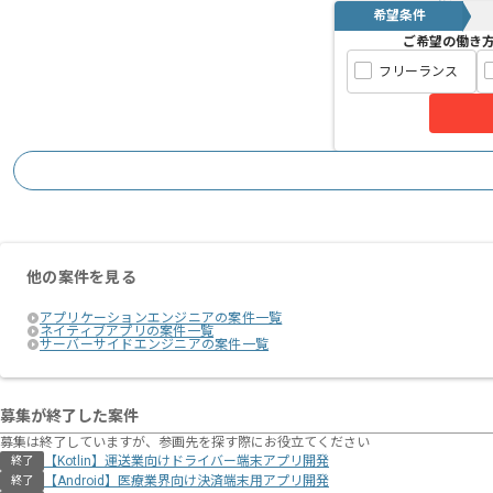
希望条件
ご希望の働き
フリーランス
他の案件を見る
アプリケーションエンジニアの案件一覧
ネイティブアプリの案件一覧
サーバーサイドエンジニアの案件一覧
募集が終了した案件
募集は終了していますが、参画先を探す際にお役立てください
【Kotlin】運送業向けドライバー端末アプリ開発
終了
【Android】医療業界向け決済端末用アプリ開発
終了