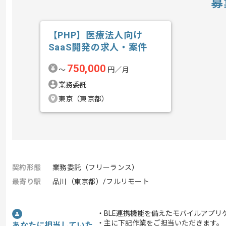
募
【PHP】医療法人向け
SaaS開発の求人・案件
750,000
〜
円／月
業務委託
東京（東京都）
契約形態
業務委託（フリーランス）
最寄り駅
品川（東京都）/フルリモート
・BLE連携機能を備えたモバイルアプ
・主に下記作業をご担当いただきます。
あなたに担当していた