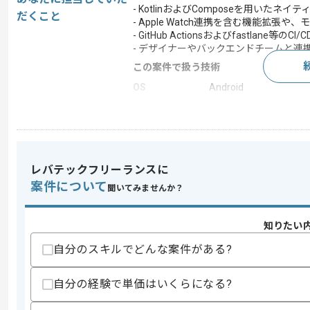
- KotlinおよびComposeを用いたネ
だくこと
- Apple Watch連携を含む機能拡
- GitHub Actionsおよびfastla
- デザイナーやバックエンドチームと連携
この案件で扱う技術
OS
Android
開発ツール
Git
この案件のポイント
業務内容
ネイティブアプリ
レバテックフリーランスに
担当領域/システ
スマートフォンアプリ
ム
案件について
聞いてみませんか？
特徴
新規立ち上げ , 20代活躍
知りたい
自分のスキルでどんな案件がある?
求めるスキル
スキル
・Jetpack Composeを用いたアプリ開
自分の経験で単価はいくらになる?
・BLE連携機能の開発、実装実務経験
・GitおよびGitHubを利用したチーム