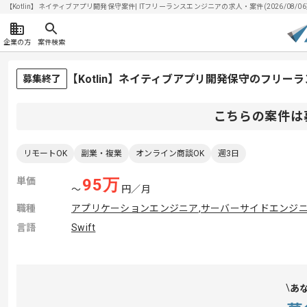
【Kotlin】ネイティブアプリ開発保守案件| ITフリーランスエンジニアの求人・案件(2026/08/06
企業の方
案件検索
【Kotlin】ネイティブアプリ開発保守のフリー
募集終了
こちらの案件は
リモートOK
副業・複業
オンライン商談OK
週3日
単価
95
万
〜
円／月
職種
アプリケーションエンジニア
,
サーバーサイドエンジ
言語
Swift
あ