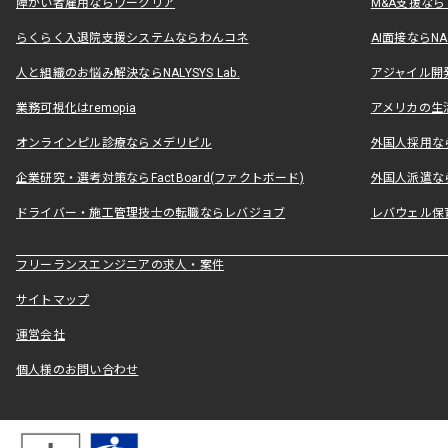
障がい者雇用ならワークリア
M&A支援な
らくらく入退院支援システムならわんコネ
AI面接ならNAL
人と組織のお悩み解決ならNALYSYS Lab.
アジャイル開発なら
業務可視化はremopia
アメリカの生活
オンラインピル診療ならメデリピル
外国人採用ならLe
企業研究・選考対策ならFactBoard(ファクトボード)
外国人派遣なら
ドライバー・施工管理技士の転職ならレバジョブ
レバウェル保
フリーランスエンジニアの求人・案件
サイトマップ
運営会社
個人様のお問い合わせ