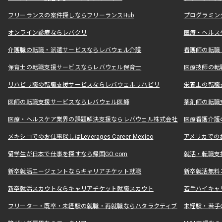
フリーランスの案件探しならフリーランスHub
プログラミン
オンライン診療ならレバクリ
医療・ヘルス
介護職の転職・派遣サービスならレバウェル介護
看護師の転職
保育士の転職支援サービスならレバウェル保育士
医療技師の転
リハビリ職の転職支援サービスならレバウェルリハビリ
栄養士の転職
医師の転職支援サービスならレバウェル医師
薬剤師の転職
医療・ヘルスケア業界の課題解決支援ならレバウェル株式会社
医療看護介護の
メキシコでのお仕事探しはLeverages Career Mexico
アメリカでのお仕事
留学生が日本で仕事を探すなら帰国GO.com
就活・転職支
新卒就活エージェントならキャリアチケット就職
新卒就活無料
新卒就活スカウトならキャリアチケット就職スカウト
若手ハイキャ
フリーター・既卒・未経験の就職・再就職ならハタラクティブ
未経験・若手