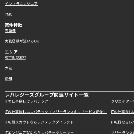
インフラエンジニア
PMO
案件特徴
高単価
実務経験が浅い方OK
エリア
東京都(23区)
大阪
愛知
レバレジーズグループ関連サイト一覧
ITの仕事探しはレバテック
クリエイター
ITの仕事探しはレバテック（フリーランス向けサービス紹介）
ITの仕事探
IT転職スカウトならレバテックダイレクト
IT転職なら
ITエンジニア就活ならレバテックルーキー
フリーランス