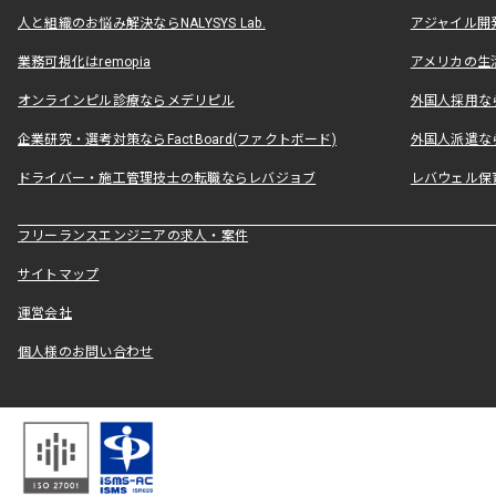
人と組織のお悩み解決ならNALYSYS Lab.
アジャイル開発なら
業務可視化はremopia
アメリカの生活
オンラインピル診療ならメデリピル
外国人採用ならLe
企業研究・選考対策ならFactBoard(ファクトボード)
外国人派遣なら
ドライバー・施工管理技士の転職ならレバジョブ
レバウェル保
フリーランスエンジニアの求人・案件
サイトマップ
運営会社
個人様のお問い合わせ