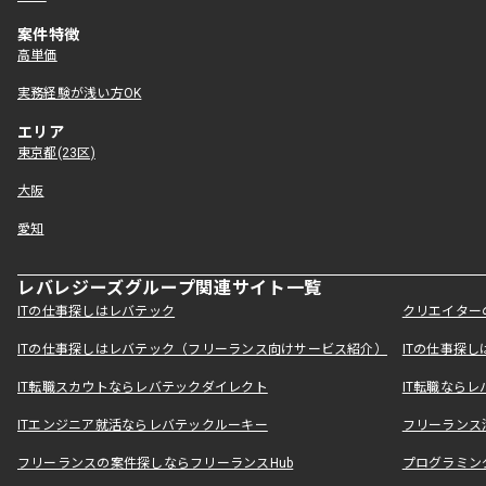
案件特徴
高単価
実務経験が浅い方OK
エリア
東京都(23区)
大阪
愛知
レバレジーズグループ関連サイト一覧
ITの仕事探しはレバテック
クリエイター
ITの仕事探しはレバテック（フリーランス向けサービス紹介）
ITの仕事探
IT転職スカウトならレバテックダイレクト
IT転職なら
ITエンジニア就活ならレバテックルーキー
フリーランス
フリーランスの案件探しならフリーランスHub
プログラミン