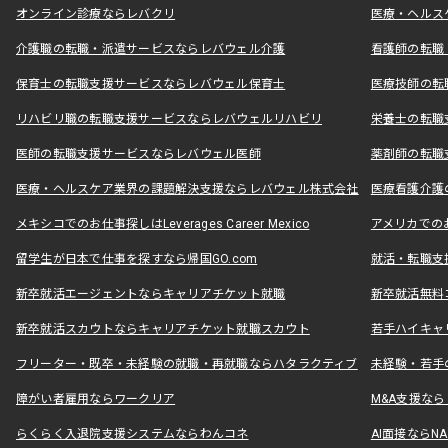
オンライン診療ならレバクリ
医療・ヘルス
介護職の転職・派遣サービスならレバウェル介護
看護師の転職
保育士の転職支援サービスならレバウェル保育士
医療技師の転
リハビリ職の転職支援サービスならレバウェルリハビリ
栄養士の転職
医師の転職支援サービスならレバウェル医師
薬剤師の転職
医療・ヘルスケア業界の課題解決支援ならレバウェル株式会社
医療看護介護の
メキシコでのお仕事探しはLeverages Career Mexico
アメリカでのお仕事
留学生が日本で仕事を探すなら帰国GO.com
就活・転職支
新卒就活エージェントならキャリアチケット就職
新卒就活無料
新卒就活スカウトならキャリアチケット就職スカウト
若手ハイキャ
フリーター・既卒・未経験の就職・再就職ならハタラクティブ
未経験・若手
障がい者雇用ならワークリア
M&A支援な
らくらく入退院支援システムならわんコネ
AI面接ならNAL