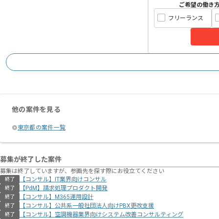
ご希望の働き
フリーランス
他の案件を見る
東京都の案件一覧
募集が終了した案件
募集は終了していますが、参画先を探す際にお役立てください
【コンサル】IT業界向けコンサル
終了
【PdM】請求処理プロダクト開発
終了
【コンサル】M365運用設計
終了
【コンサル】公共系一般社団法人向けPBX更改支援
終了
【コンサル】空調機器業界向けシステム改善コンサルティング
終了