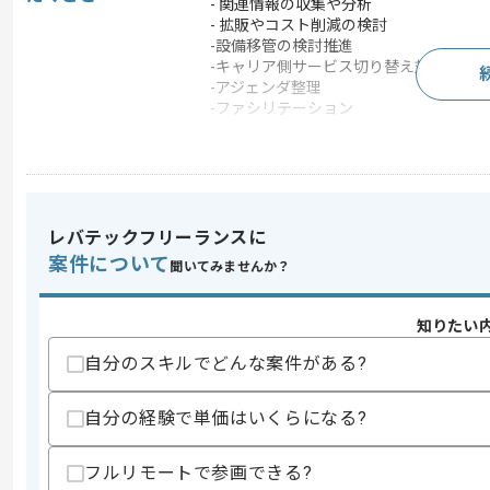
- 関連情報の収集や分析
- 拡販やコスト削減の検討
-設備移管の検討推進
-キャリア側サービス切り替え対応
-アジェンダ整理
-ファシリテーション
この案件のポイント
特徴
参画実績あり , 20代活躍
レバテックフリーランスに
求めるスキル
案件について
聞いてみませんか？
スキル
・ISPサービスに関する業務経験
・プロダクト開発/プロセス改善経験
・営業やマーケティング部門との連携経
知りたい
・インターネットサービス販売動向への
自分のスキルでどんな案件がある?
・ドキュメント作成経験
スキルに不安がある方へ
自分の経験で単価はいくらになる?
上記に似た経験やスキルをお持ちであれば申
フルリモートで参画できる?