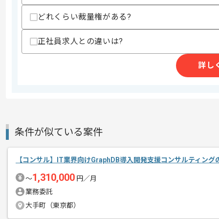
どれくらい裁量権がある?
商談回数
2回
その他募集要項
募集人数
1人
正社員求人との違いは?
作業開始日
2026/07/01
詳し
レバテックでの実績がある企業の案件で
エージェントからのコ
メント
上流の経験を活かすことができます。
複数案件を保有している企業ですので、
条件が似ている案件
ご経験と実績に応じて別案件のご提案も
新しいアイディアや技術を積極的に導入
【コンサル】IT業界向けGraphDB導入開発支援コンサルティン
経験豊富なメンバーと成長が出来る環境
1,310,000
〜
円／月
スキルアップされたい方、長期的に参画
業務委託
大手町（東京都）
基本的には一部リモート作業を見込んで