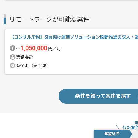
リモートワークが可能な案件
【コンサル/PM】SIer向け運用ソリューション刷新推進の求人・
1,050,000
〜
円／月
業務委託
有楽町（東京都）
条件を絞って案件を探す
似た案
希望条件