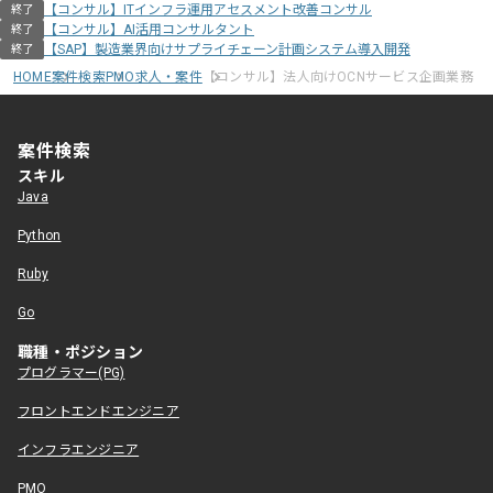
【コンサル】ITインフラ運用アセスメント改善コンサル
終了
【コンサル】AI活用コンサルタント
終了
【SAP】製造業界向けサプライチェーン計画システム導入開発
終了
HOME
案件検索
PMO求人・案件
【コンサル】法人向けOCNサービス企画業務
案件検索
スキル
Java
Python
Ruby
Go
職種・ポジション
プログラマー(PG)
フロントエンドエンジニア
インフラエンジニア
PMO