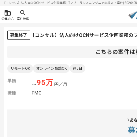
【コンサル】法人向けOCNサービス企画業務| ITフリーランスエンジニアの求人・案件(2026/08/
企業の方
案件検索
【コンサル】法人向けOCNサービス企画業務の
募集終了
こちらの案件は
リモートOK
オンライン商談OK
週5日
単価
95
万
〜
円／月
職種
PMO
あ
募