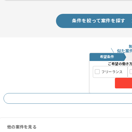
クリエイティブ制作においては、企画段
メント
ョン経験を活かすことができます。
ファンの反応を感じながら、コンテンツ
条件を絞って案件を探す
似た案
希望条件
ご希望の働き
フリーランス
他の案件を見る