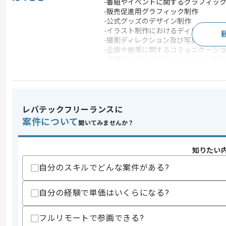
-番組やイベントに関するグラフィッ
-販売促進用グラフィック制作
-公式グッズのデザイン制作
-イラスト制作におけるディレクション
-撮影ディレクション及び写真加工
-企画や施策に関するコミュニケーショ
-新機能リリース時のキャンペーンデザ
-関係者とのデザイン方針のすり合わ
・主に下記の工程をご担当いただきます
-企画、デザイン制作、ディレクション
レバテックフリーランスに
この案件のポイント
案件について
聞いてみませんか？
特徴
参画実績あり , 20代活
知りたい
求めるスキル
自分のスキルでどんな案件がある?
スキル
・PhotoshopとIllustratorを用いた
・アートワーク、ロゴ、人物レタッチを
自分の経験で単価はいくらになる?
・他職種と連携したデザイン方針のすり
歓迎スキル
フルリモートで参画できる?