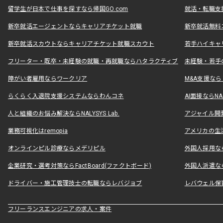
留学生が日本で仕事を探すなら帰国GO.com
就活・転職支
新卒就活エージェントならキャリアチケット就職
新卒就活無料
新卒就活スカウトならキャリアチケット就職スカウト
若手ハイキャ
フリーター・既卒・未経験の就職・再就職ならハタラクティブ
未経験・若手
障がい者雇用ならワークリア
M&A支援な
らくらく入退院支援システムならわんコネ
AI面接ならNAL
人と組織のお悩み解決ならNALYSYS Lab.
アジャイル開発なら
業務可視化はremopia
アメリカの生活
オンラインピル診療ならメデリピル
外国人採用ならLe
企業研究・選考対策ならFactBoard(ファクトボード)
外国人派遣なら
ドライバー・施工管理技士の転職ならレバジョブ
レバウェル保
フリーランスエンジニアの求人・案件