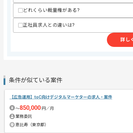
・アートディレクション経験
・プロジェクトの進行管理経験
どれくらい裁量権がある?
・人物を中心とした撮影ディレクション
・ブランドデザインやマーケティングの
・外部クリエイターとの協業経験
正社員求人との違いは?
・イラスト制作経験
・動画編集経験
詳し
・Webデザイン制作経験
スキルに不安がある方へ
上記に似た経験やスキルをお持ちであれば申
条件が似ている案件
商談回数
1回
その他募集要項
募集人数
1人
【広告運用】toC向けデジタルマーケターの求人・案件
作業開始日
2026/05/13
850,000
〜
円／月
業務委託
恵比寿（東京都）
エンタメ領域にて、配信、番組、イベン
エージェントからのコ