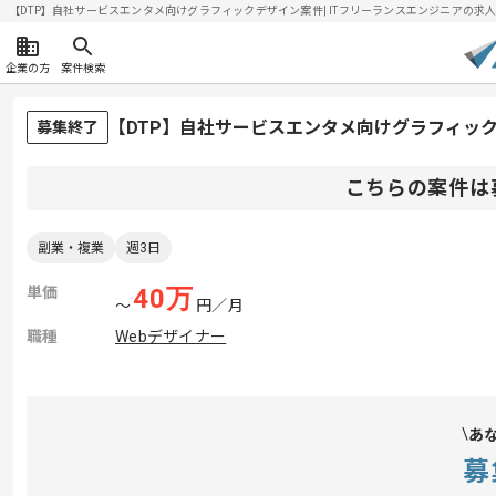
【DTP】自社サービスエンタメ向けグラフィックデザイン案件| ITフリーランスエンジニアの求人・案件
企業の方
案件検索
【DTP】自社サービスエンタメ向けグラフィッ
募集終了
こちらの案件は
副業・複業
週3日
単価
40
万
〜
円／月
職種
Webデザイナー
あ
募