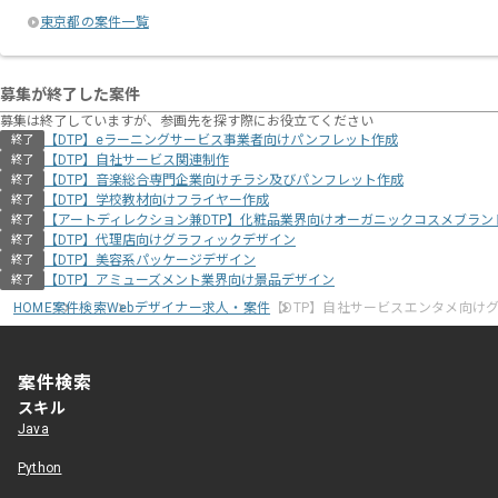
東京都の案件一覧
募集が終了した案件
募集は終了していますが、参画先を探す際にお役立てください
【DTP】eラーニングサービス事業者向けパンフレット作成
終了
【DTP】自社サービス関連制作
終了
【DTP】音楽総合専門企業向けチラシ及びパンフレット作成
終了
【DTP】学校教材向けフライヤー作成
終了
【アートディレクション兼DTP】化粧品業界向けオーガニックコスメブランド
終了
【DTP】代理店向けグラフィックデザイン
終了
【DTP】美容系パッケージデザイン
終了
【DTP】アミューズメント業界向け景品デザイン
終了
HOME
案件検索
Webデザイナー求人・案件
【DTP】自社サービスエンタメ向け
案件検索
スキル
Java
Python