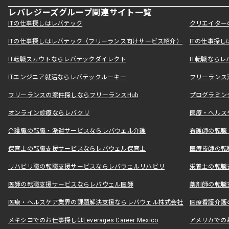
レバレジーズグループ関連サイト一覧
ITの仕事探しはレバテック
クリエイター
ITの仕事探しはレバテック（フリーランス向けサービス紹介）
ITの仕事探
IT転職スカウトならレバテックダイレクト
IT転職なら
ITエンジニア就活ならレバテックルーキー
フリーランス
フリーランスの案件探しならフリーランスHub
プログラミン
オンライン診療ならレバクリ
医療・ヘルス
介護職の転職・派遣サービスならレバウェル介護
看護師の転職
保育士の転職支援サービスならレバウェル保育士
医療技師の転
リハビリ職の転職支援サービスならレバウェルリハビリ
栄養士の転職
医師の転職支援サービスならレバウェル医師
薬剤師の転職
医療・ヘルスケア業界の課題解決支援ならレバウェル株式会社
医療看護介護の
メキシコでのお仕事探しはLeverages Career Mexico
アメリカでのお仕事