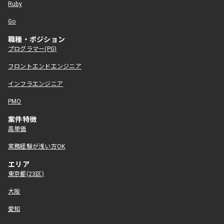
Ruby
Go
職種・ポジション
プログラマー(PG)
フロントエンドエンジニア
インフラエンジニア
PMO
案件特徴
高単価
実務経験が浅い方OK
エリア
東京都(23区)
大阪
愛知