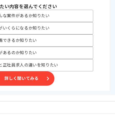
たい内容を選んでください
んな案件があるか知りたい
PostgreSQL
がいくらになるか知りたい
Docker , Git , Jenkins , JP1
画できるか知りたい
〜180時間
があるのか知りたい
と正社員求人の違いを知りたい
詳しく聞いてみる
だき、その後週2日までのリモートでの作業を想定しております。
じて変動いたします。