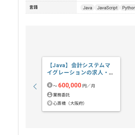
言語
Java
JavaScript
Pytho
【Java】会計システムマ
イグレーションの求人・案
件
600,000
〜
円／月
業務委託
心斎橋（大阪府）