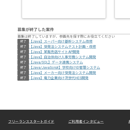
募集が終了した案件
募集は終了していますが、参画先を探す際にお役立てください
【Java】スーパー向け基幹システム改修
終了
【Java】受発注システムテスト計画・改修
終了
【Java】某販売店サイトAP開発
終了
【Java】自治体向け人事労務システム開発
終了
【Java/SQL】データ連携システム
終了
【Java/JavaScript】学校向けID管理システム
終了
【Java】メーカー向け受発注システム開発
終了
【Java】電力企業向け次世代HES開発
終了
フリーランススタートガイド
ご利用者インタビュー