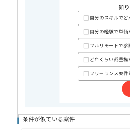
知り
フレームワーク
Node.js
この案件で扱う技術
自分のスキルでど
DB
Oracle , 
OS
Linux
自分の経験で単価
開発ツール
Redmine , 
フルリモートで参
精算条件
有
精算・お支払い
精算基準時間
140時間
どれくらい裁量権
支払いサイト
15日
フリーランス案件
担当者より
リモートワーク：立ち上がり2ヶ月ほどは週5常駐いた
※立ち上がり期間やリモート頻度は習熟度や状況に応
条件が似ている案件