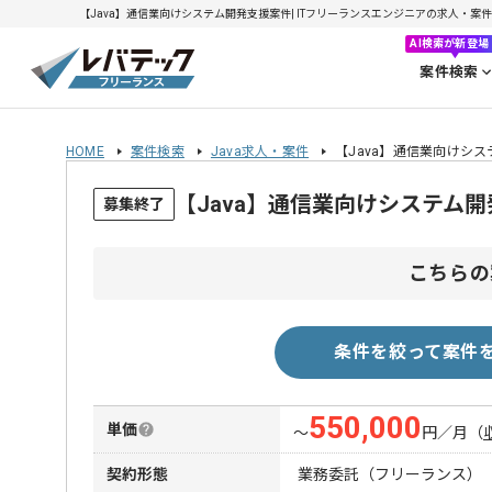
【Java】通信業向けシステム開発支援案件| ITフリーランスエンジニアの求人・案件(20
AI検索が新登場
案件検索
HOME
案件検索
Java求人・案件
【Java】通信業向けシ
【Java】通信業向けシステム
募集終了
こちらの
条件を絞って案件
550,000
単価
〜
円／月
（
契約形態
業務委託（フリーランス）