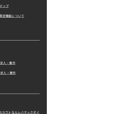
マップ
限定機能について
の求人・案件
tの求人・案件
職スカウトならレバテックダイ