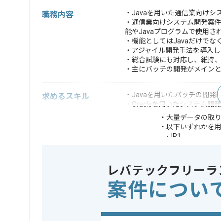
・Javaを用いた通信業向け
職務内容
・通信業向けシステム開発案
能やJavaプログラムで使用
・機能としてはJavaだけでな
・アジャイル開発手法を導入し
・総合試験にも対応し、維持
・主にバッチの開発がメイン
・Javaを用いたバッチの開発
求めるスキル
・Oracleを用いたシステム開
・大量データの取
・以下いずれかを
-JP1
-Jenkins、Git
-Redmine、Confl
歓迎スキル
-JavaScript
レバテックフリーラ
-Linuxコマンド、S
案件につい
-PostgreSQL
-コンテナ化技術(do
・Azure、Python
※上記に似た経験やスキルをお持ち