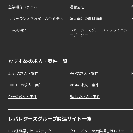
企業紹介ファイル
運営会社
フリーランスをお探しの企業様へ
法人向けの資料請求
ご友人紹介
レバレジーズグループ・プライバシ
ーポリシー
おすすめの求人・案件一覧
Javaの求人・案件
PHPの求人・案件
COBOLの求人・案件
VBAの求人・案件
C++の求人・案件
Railsの求人・案件
レバレジーズグループ関連サイト一覧
ITの仕事探しはレバテック
クリエイターの案件探しはレバテ