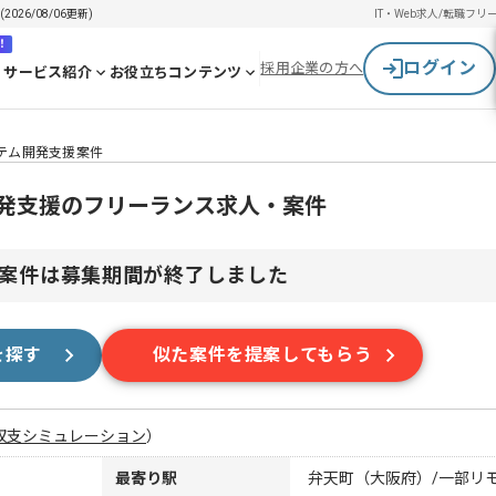
26/08/06更新)
IT・Web求人/転職
フリ
！
ログイン
採用企業の方へ
サービス紹介
お役立ちコンテンツ
ステム開発支援案件
開発支援のフリーランス求人・案件
案件は募集期間が終了しました
を探す
似た案件を提案してもらう
収支シミュレーション
）
最寄り駅
弁天町（大阪府）/一部リ