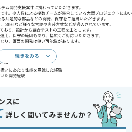
システム開発支援案件に携わっていただきます。
件です。少人数による複数チームが集合している大型プロジェクトにおい
される共通的な部品などの開発、保守をご担当いただきます。
く、Shellなど様々な言語や実装方式などが導入されています。
ており、設計から結合テストの工程を主とします。
、運用、保守の範囲もあり、幅広くご対応いただきます。
となり、画面の開発は無い可能性があります。
続きをみる
経験
発経験
り扱いにあたり性能を意識した経験
用いた開発経験
uence
ンスに
hell、
て
詳しく聞いてみませんか？
cker関連)
、node.js、TypeScriptのいずれかを用いた経験
であれば申し込み可能なケースもございます！まずはお気軽にご相談ください！