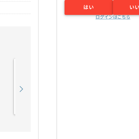
はい
い
ログインはこちら
【Java/PHP】自動車業界
向けシステム保守運用の求
人・案件
650,000
〜
円／月
業務委託
宮之阪（大阪府）