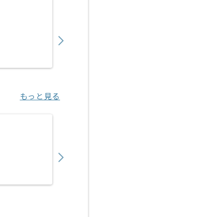
【Java/PHP】自動車業界向けシステム保守
650,000
〜
円／月
業務委託
宮之阪（大阪府）
もっと見る
【Java/Vue.js】官公庁向け医療系システム
550,000
〜
円／月
業務委託
新橋（東京都）