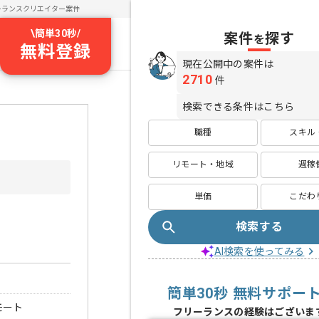
ーランスクリエイター案件
\
簡単30秒
/
案件
探す
を
無料登録
現在公開中の案件は
2710
件
検索できる条件はこちら
職種
スキル
リモート・地域
週稼
単価
こだわ
検索する
AI検索を使ってみる
簡単30秒 無料サポー
モート
フリーランスの経験はございま