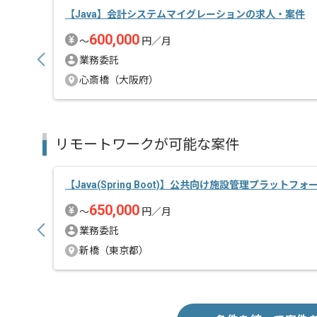
【Java】会計システムマイグレーションの求人・案件
600,000
〜
円／月
業務委託
心斎橋（大阪府）
リモートワークが可能な案件
【Java(Spring Boot)】公共向け施設管理プラットフォ
650,000
〜
円／月
業務委託
新橋（東京都）