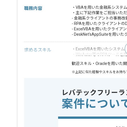
・VBAを用いた金融系システ
職務内容
・主に下記作業をご担当いた
- 金融系クライアントの事務
- RPAを用いたクライアントの
- ExcelVBAを用いたクライア
- DeskNet'sAppSuiteを
・ExcelVBAを用いたシステ
求めるスキル
・WinActor等のRPAツール
・Oracleを用いた
歓迎スキル
※上記に似た経験やスキルをお持ち
DB
この案件で扱う技術
Oracle
レバテックフリーラ
案件につい
精算条件
有
精算・お支払い
精算基準時間
140時間
支払いサイト
15日