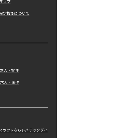
マップ
限定機能について
の求人・案件
tの求人・案件
職スカウトならレバテックダイ