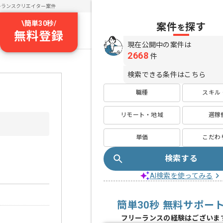
ーランスクリエイター案件
\
簡単30秒
/
案件
探す
を
無料登録
現在公開中の案件は
2668
件
検索できる条件はこちら
職種
スキル
リモート・地域
週稼
単価
こだわ
検索する
AI検索を使ってみる
簡単30秒 無料サポー
フリーランスの経験はございま