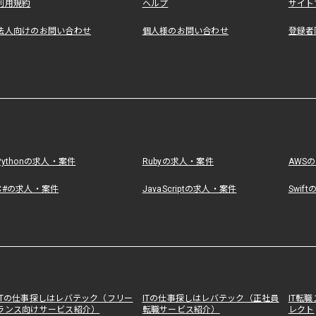
利用規約
ヘルプ
サイト
法人向けのお問い合わせ
個人様のお問い合わせ
登録者
Pythonの求人・案件
Rubyの求人・案件
AWS
C#の求人・案件
JavaScriptの求人・案件
Swif
ITの仕事探しはレバテック（フリー
ITの仕事探しはレバテック（正社員
IT転
ランス向けサービス紹介）
転職サービス紹介）
レクト