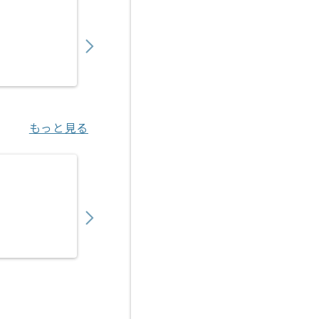
【VBA】健診システム導入支援の求人・案件
600,000
〜
円／月
業務委託
野田（大阪府）
もっと見る
【VBA/RPA】自動化ツール導入サポート・
550,000
〜
円／月
業務委託
梅田（大阪府）