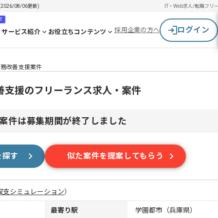
6/08/06更新)
IT・Web求人/転職
フリ
！
ログイン
採用企業の方へ
サービス紹介
お役立ちコンテンツ
事務改善支援案件
改善支援のフリーランス求人・案件
案件は募集期間が終了しました
を探す
似た案件を提案してもらう
収支シミュレーション
）
最寄り駅
学園都市（兵庫県）