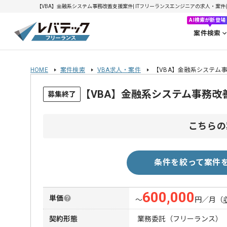
【VBA】金融系システム事務改善支援案件| ITフリーランスエンジニアの求人・案件(202
AI検索が新登場
案件検索
HOME
案件検索
VBA求人・案件
【VBA】金融系システム
【VBA】金融系システム事務
募集終了
こちらの
条件を絞って案件
600,000
単価
〜
円／月
（
契約形態
業務委託（フリーランス）