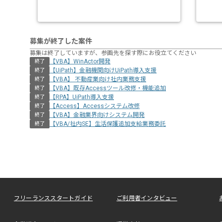
募集が終了した案件
募集は終了していますが、参画先を探す際にお役立てください
【VBA】WinActor開発
終了
【UiPath】金融機関向けUiPath導入支援
終了
【VBA】 不動産業向け社内業務支援
終了
【VBA】既存Accessツール改修・機能追加
終了
【RPA】UiPath導入支援
終了
【Access】Accessシステム改修
終了
【VBA】金融業界向けシステム開発
終了
【VBA/社内SE】生活保護追加支給業務委託
終了
フリーランススタートガイド
ご利用者インタビュー