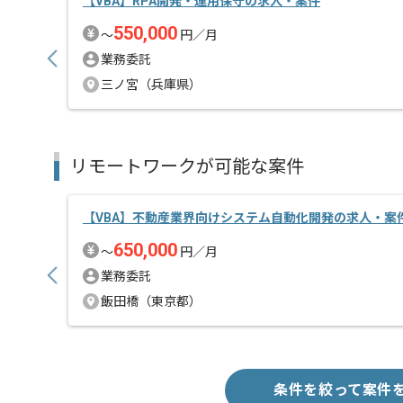
【VBA】RPA開発・運用保守の求人・案件
550,000
〜
円／月
業務委託
三ノ宮（兵庫県）
リモートワークが可能な案件
【VBA】不動産業界向けシステム自動化開発の求人・案
650,000
〜
円／月
業務委託
飯田橋（東京都）
条件を絞って案件