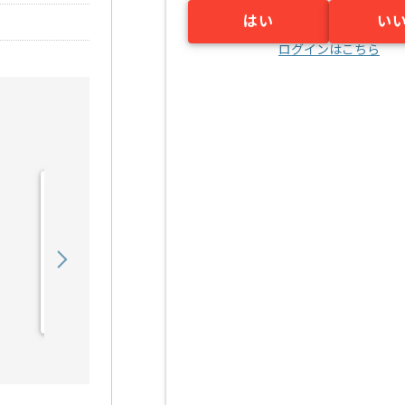
はい
い
ログインはこちら
【VBA】健診システム導入
支援の求人・案件
600,000
〜
円／月
業務委託
野田（大阪府）