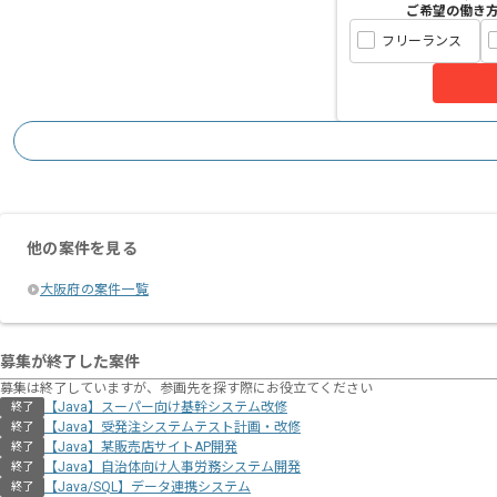
ご希望の働き
フリーランス
他の案件を見る
大阪府の案件一覧
募集が終了した案件
募集は終了していますが、参画先を探す際にお役立てください
【Java】スーパー向け基幹システム改修
終了
【Java】受発注システムテスト計画・改修
終了
【Java】某販売店サイトAP開発
終了
【Java】自治体向け人事労務システム開発
終了
【Java/SQL】データ連携システム
終了