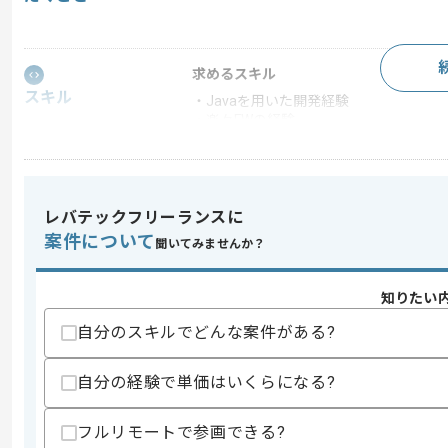
求めるスキル
スキル
・Javaを用いた開発経験
・楽々FWの経験
・他ソフトとのAPI連携
歓迎スキル
・多要素認証の開発経験
レバテックフリーランスに
スキルに不安がある方へ
案件について
聞いてみませんか？
上記に似た経験やスキルをお持ちであれば申
知りたい
自分のスキルでどんな案件がある?
精算条件
有
精算・お支払い
精算基準時間
140時間〜180時間
自分の経験で単価はいくらになる?
支払いサイト
15日
フルリモートで参画できる?