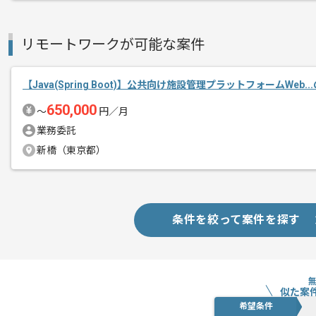
リモートワークが可能な案件
【Java(Spring Boot)】公共向け施設管理プラットフォームWeb.
650,000
〜
円／月
業務委託
新橋（東京都）
条件を絞って案件を探す
似た案
希望条件