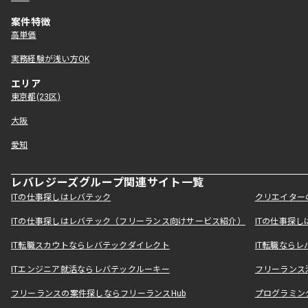
案件特徴
高単価
実務経験が浅い方OK
エリア
東京都(23区)
大阪
愛知
レバレジーズグループ関連サイト一覧
ITの仕事探しはレバテック
クリエイター
ITの仕事探しはレバテック（フリーランス向けサービス紹介）
ITの仕事探
IT転職スカウトならレバテックダイレクト
IT転職なら
ITエンジニア就活ならレバテックルーキー
フリーランス
フリーランスの案件探しならフリーランスHub
プログラミン