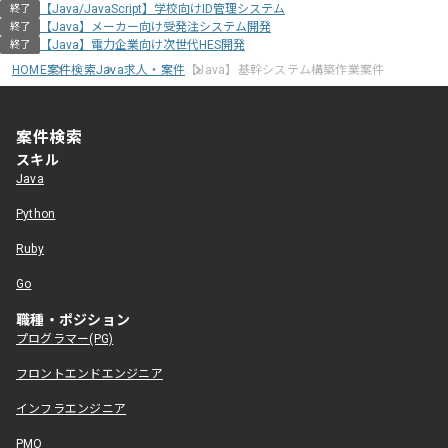
【Java/JavaScript】学校向けID管理システム
終了
【Java】メーカー向け受発注システム開発
終了
【Java】電力企業向け次世代HES開発
終了
HOME
案件検索
Java求人・案件
【Java】基幹システム構築作業案件
案件検索
スキル
Java
Python
Ruby
Go
職種・ポジション
プログラマー(PG)
フロントエンドエンジニア
インフラエンジニア
PMO