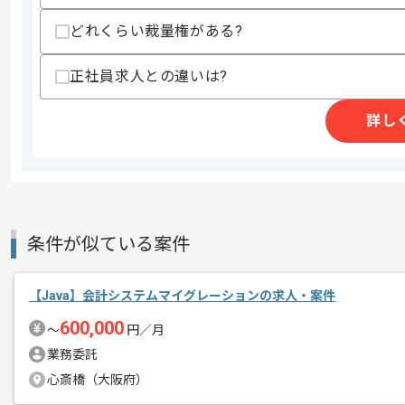
どれくらい裁量権がある?
商談回数
1回
その他募集要項
募集人数
1人
正社員求人との違いは?
作業開始日
2026/06/01
詳し
週5日常駐での作業を想定しております
エージェントからのコ
メント
条件が似ている案件
【Java】会計システムマイグレーションの求人・案件
600,000
〜
円／月
業務委託
心斎橋（大阪府）