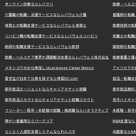
オンライン診療ならレバクリ
医療・ヘルス
介護職の転職・派遣サービスならレバウェル介護
看護師の転職
保育士の転職支援サービスならレバウェル保育士
医療技師の転
リハビリ職の転職支援サービスならレバウェルリハビリ
栄養士の転職
医師の転職支援サービスならレバウェル医師
薬剤師の転職
医療・ヘルスケア業界の課題解決支援ならレバウェル株式会社
医療看護介護の
メキシコでのお仕事探しはLeverages Career Mexico
アメリカでのお仕事
留学生が日本で仕事を探すなら帰国GO.com
就活・転職支
新卒就活エージェントならキャリアチケット就職
新卒就活無料
新卒就活スカウトならキャリアチケット就職スカウト
若手ハイキャ
フリーター・既卒・未経験の就職・再就職ならハタラクティブ
未経験・若手
障がい者雇用ならワークリア
M&A支援な
らくらく入退院支援システムならわんコネ
AI面接ならNAL