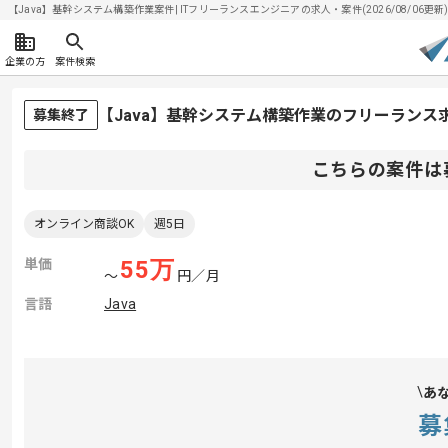
【Java】基幹システム構築作業案件| ITフリーランスエンジニアの求人・案件(2026/08/06更新
企業の方
案件検索
【Java】基幹システム構築作業のフリーランス
募集終了
こちらの案件は
オンライン商談OK
週5日
単価
55
万
〜
円／月
言語
Java
あ
募