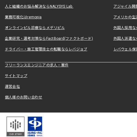
人と組織のお悩み解決ならNALYSYS Lab.
アジャイル開発なら
業務可視化はremopia
アメリカの生活
オンラインピル診療ならメデリピル
外国人採用ならLe
企業研究・選考対策ならFactBoard(ファクトボード)
外国人派遣なら
ドライバー・施工管理技士の転職ならレバジョブ
レバウェル保
フリーランスエンジニアの求人・案件
サイトマップ
運営会社
個人様のお問い合わせ