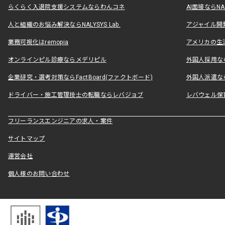
らくらく入退院支援システムならわんコネ
AI面接ならNAL
人と組織のお悩み解決ならNALYSYS Lab.
アジャイル開発なら
業務可視化はremopia
アメリカの生活
オンラインピル診療ならメデリピル
外国人採用ならLe
企業研究・選考対策ならFactBoard(ファクトボード)
外国人派遣なら
ドライバー・施工管理技士の転職ならレバジョブ
レバウェル保
フリーランスエンジニアの求人・案件
サイトマップ
運営会社
個人様のお問い合わせ