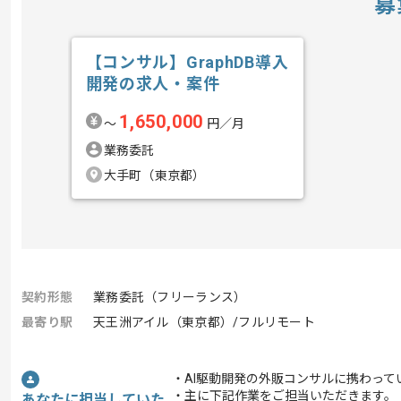
募
【コンサル】GraphDB導入
開発の求人・案件
1,650,000
〜
円／月
業務委託
大手町（東京都）
契約形態
業務委託（フリーランス）
最寄り駅
天王洲アイル（東京都）/フルリモート
・AI駆動開発の外販コンサルに携わって
・主に下記作業をご担当いただきます。
あなたに担当していた