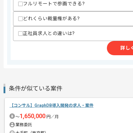
フルリモートで参画できる?
・国内エンタープライズのDXや開発標
・オフショア開発との協業やブリッジ経
・AIエージェントやRAGやMCPやプロン
どれくらい裁量権がある?
・経験やプロンプトの再利用資産化の実
・ECや金融または製造のいずれかの作
・生成AIガイドライン策定やAI関連の
正社員求人との違いは?
スキルに不安がある方へ
詳し
上記に似た経験やスキルをお持ちであれば申
商談回数
1回
その他募集要項
募集人数
1人
条件が似ている案件
作業開始日
2026/06/15
【コンサル】GraphDB導入開発の求人・案件
1,650,000
〜
円／月
レバテックでの実績がある企業の案件で
エージェントからのコ
業務委託
メント