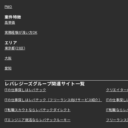
PMO
案件特徴
高単価
実務経験が浅い方OK
エリア
東京都(23区)
大阪
愛知
レバレジーズグループ関連サイト一覧
ITの仕事探しはレバテック
クリエイター
ITの仕事探しはレバテック（フリーランス向けサービス紹介）
ITの仕事探
IT転職スカウトならレバテックダイレクト
IT転職なら
ITエンジニア就活ならレバテックルーキー
フリーランス