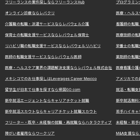
フリーランスの案件探しならフリーランスHub
プログラミン
オンライン診療ならレバクリ
医療・ヘルス
介護職の転職・派遣サービスならレバウェル介護
看護師の転職
保育士の転職支援サービスならレバウェル保育士
医療技師の転
リハビリ職の転職支援サービスならレバウェルリハビリ
栄養士の転職
医師の転職支援サービスならレバウェル医師
薬剤師の転職
医療・ヘルスケア業界の課題解決支援ならレバウェル株式会社
医療看護介護の
メキシコでのお仕事探しはLeverages Career Mexico
アメリカでのお仕事
留学生が日本で仕事を探すなら帰国GO.com
就活・転職支
新卒就活エージェントならキャリアチケット就職
新卒就活無料
新卒就活スカウトならキャリアチケット就職スカウト
若手ハイキャ
フリーター・既卒・未経験の就職・再就職ならハタラクティブ
未経験・若手
障がい者雇用ならワークリア
M&A支援な