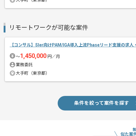
大手町（東京都）
コンサルの経験を活かすことができます
複数案件を保有している企業ですので、
ご経験と実績に応じて別案件のご提案も
リモートワークが可能な案件
新しいアイディアや技術を積極的に導入
経験豊富なメンバーと成長が出来る環境
【コンサル】SIer向けPAM/IGA導入上流Phaseリード支援の求人
スキルアップされたい方、長期的に参画
1,450,000
〜
円／月
首都圏または遠方からリモートにてご参
業務委託
大手町（東京都）
条件を絞って案件を探す
似た案