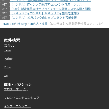
【コンサル】空調機器業界向けシステム改善コンサルティング
終了
【コンサル】ITインフラ運用アセスメント改善コンサル
終了
【SAP】製造業界向けサプライチェーン計画システム導入開発
終了
【セキュリティコンサル】セキュリティ施策推進支援
終了
【コンサル】メガバンク向けAIプロダクト営業支援
終了
HOME
案件検索
Python求人・案件
【コンサル】AI駆動開発外販コンサル案件
案件検索
スキル
Java
Python
Ruby
Go
職種・ポジション
プログラマー(PG)
フロントエンドエンジニア
インフラエンジニア