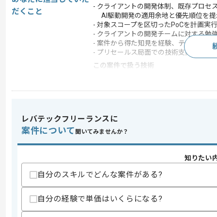
- クライアントの開発体制、既存プロセ
だくこと
AI駆動開発の適用余地と優先順位を提
- 対象スコープを区切ったPoCを計画
- クライアントの開発チームに対する
- 案件から得た知見を経験、テンプレ、
- プリセールス局面での技術支援(提案
この案件で扱う技術
開発ツール
GitHub
この案件のポイント
特徴
参画実績あり , 20代活躍
レバテックフリーランスに
案件について
聞いてみませんか？
求めるスキル
スキル
知りたい
・生成AIを活用した開発経験
・ソフトウェア開発における一連の工程
自分のスキルでどんな案件がある?
・開発プロセスや開発組織の改善コンサ
・クライアント折衝経験
・提案書やPoCレポートまたはガイド
自分の経験で単価はいくらになる?
歓迎スキル