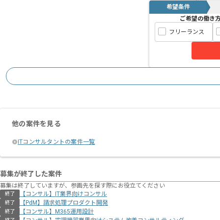
希望条件
ご希望の働き
フリーランス
他の案件を見る
ITコンサルタントの案件一覧
募集が終了した案件
募集は終了していますが、参画先を探す際にお役立てください
【コンサル】IT業界向けコンサル
終了
【PdM】請求処理プロダクト開発
終了
【コンサル】M365運用設計
終了