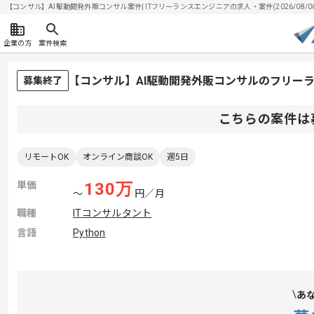
【コンサル】AI駆動開発外販コンサル案件| ITフリーランスエンジニアの求人・案件(2026/08/0
企業の方
案件検索
【コンサル】AI駆動開発外販コンサルのフリー
募集終了
こちらの案件は
リモートOK
オンライン商談OK
週5日
単価
130
万
〜
円／月
職種
ITコンサルタント
言語
Python
あ