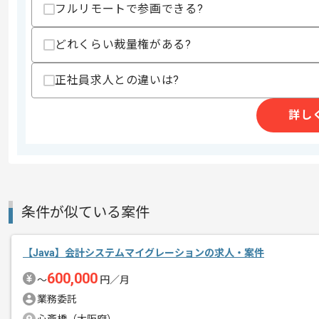
フルリモートで参画できる?
精算条件
有
どれくらい裁量権がある?
精算・お支払い
精算基準時間
140時間〜180時間
正社員求人との違いは?
支払いサイト
15日
詳し
商談回数
1回
その他募集要項
募集人数
1人
作業開始日
2026/07/01
条件が似ている案件
初日はPC貸与や設定等で現地での作業
【Java】会計システムマイグレーションの求人・案件
エージェントからのコ
メント
600,000
〜
円／月
これまでのご経験を活かしたい方におす
業務委託
ぜひ一度、ご商談で雰囲気等掴んでいた