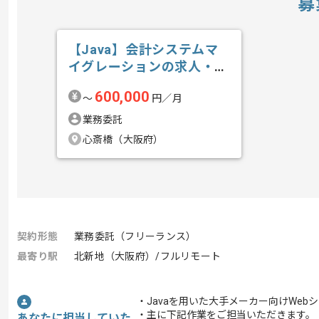
募
【Java】会計システムマ
イグレーションの求人・案
件
600,000
〜
円／月
業務委託
心斎橋（大阪府）
契約形態
業務委託（フリーランス）
最寄り駅
北新地（大阪府）/フルリモート
・Javaを用いた大手メーカー向けWe
・主に下記作業をご担当いただきます。
あなたに担当していた