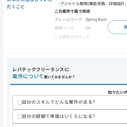
ｰアジャイル開発(機能見積、詳細設計
だくこと
この案件で扱う技術
フレームワーク
Spring Boot
開発ツール
Git
この案件のポイント
業務内容
システム開発
特徴
参画実績あり
レバテックフリーランスに
案件について
求めるスキル
聞いてみませんか？
スキル
・Java(Springboot)を用いた開発経験
・JavaScriptを用いた開発経験
知りたい
・Gitでのバージョン管理、ソースコー
・テストコードの作成経験
自分のスキルでどんな案件がある?
スキルに不安がある方へ
自分の経験で単価はいくらになる?
上記に似た経験やスキルをお持ちであれば申