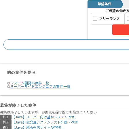
希望条件
ご希望の働き
フリーランス
他の案件を見る
システム開発の案件一覧
サーバーサイドエンジニアの案件一覧
募集が終了した案件
募集は終了していますが、参画先を探す際にお役立てください
【Java】スーパー向け基幹システム改修
終了
【Java】受発注システムテスト計画・改修
終了
【Java】某販売店サイトAP開発
終了