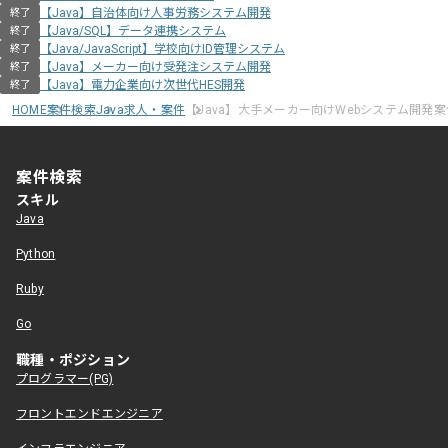
【Java】自治体向け人事労務システム開発
終了
【Java/SQL】データ連携システム
終了
【Java/JavaScript】学校向けID管理システム
終了
【Java】メーカー向け受発注システム開発
終了
【Java】電力企業向け次世代HES開発
終了
HOME
案件検索
Java求人・案件
【Java】大手メーカー向けWebシステム開発案
案件検索
スキル
Java
Python
Ruby
Go
職種・ポジション
プログラマー(PG)
フロントエンドエンジニア