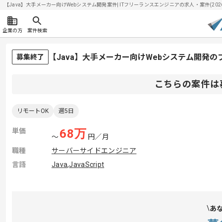
【Java】大手メーカー向けWebシステム開発案件| ITフリーランスエンジニアの求人・案件(2026/
企業の方
案件検索
【Java】大手メーカー向けWebシステム開発
募集終了
こちらの案件は
リモートOK
週5日
単価
68
万
〜
円／月
職種
サーバーサイドエンジニア
言語
Java
,
JavaScript
あ