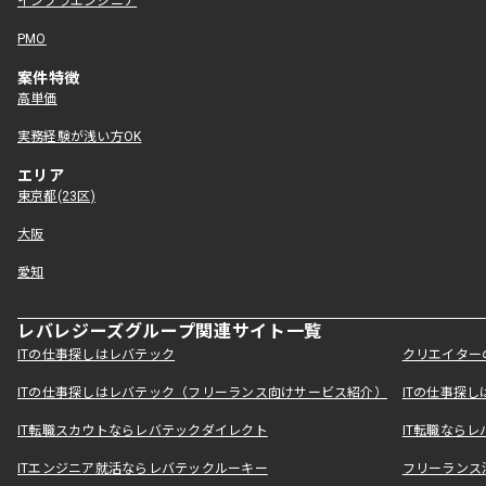
インフラエンジニア
PMO
案件特徴
高単価
実務経験が浅い方OK
エリア
東京都(23区)
大阪
愛知
レバレジーズグループ関連サイト一覧
ITの仕事探しはレバテック
クリエイター
ITの仕事探しはレバテック（フリーランス向けサービス紹介）
ITの仕事探
IT転職スカウトならレバテックダイレクト
IT転職なら
ITエンジニア就活ならレバテックルーキー
フリーランス