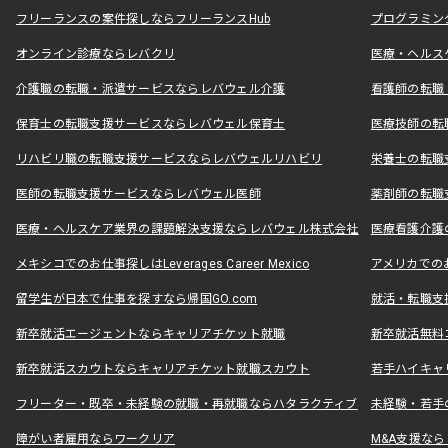
フリーランスの案件探しならフリーランスHub
プログラミン
オンライン診療ならレバクリ
医療・ヘルス
介護職の転職・派遣サービスならレバウェル介護
看護師の転職
保育士の転職支援サービスならレバウェル保育士
医療技師の転
リハビリ職の転職支援サービスならレバウェルリハビリ
栄養士の転職
医師の転職支援サービスならレバウェル医師
薬剤師の転職
医療・ヘルスケア業界の課題解決支援ならレバウェル株式会社
医療看護介護の
メキシコでのお仕事探しはLeverages Career Mexico
アメリカでのお仕事
留学生が日本で仕事を探すなら帰国GO.com
就活・転職支
新卒就活エージェントならキャリアチケット就職
新卒就活無料
新卒就活スカウトならキャリアチケット就職スカウト
若手ハイキャ
フリーター・既卒・未経験の就職・再就職ならハタラクティブ
未経験・若手
障がい者雇用ならワークリア
M&A支援な