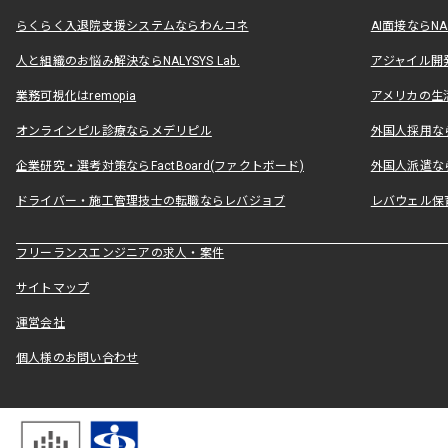
らくらく入退院支援システムならわんコネ
AI面接ならNAL
人と組織のお悩み解決ならNALYSYS Lab.
アジャイル開発なら
業務可視化はremopia
アメリカの生活
オンラインピル診療ならメデリピル
外国人採用ならLe
企業研究・選考対策ならFactBoard(ファクトボード)
外国人派遣なら
ドライバー・施工管理技士の転職ならレバジョブ
レバウェル保
フリーランスエンジニアの求人・案件
サイトマップ
運営会社
個人様のお問い合わせ