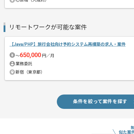
心斎橋（大阪府）
リモートワークが可能な案件
【Java/PHP】旅行会社向け予約システム再構築の求人・案件
650,000
〜
円／月
業務委託
新宿（東京都）
条件を絞って案件を探す
似た案