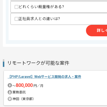
作業開始日
2026/06/01
どれくらい裁量権がある?
正社員求人との違いは?
今回は自治体向け業務システムの開発案
エージェントからのコ
詳し
メント
新しいアイディアや技術を積極的に導入
経験豊富なエンジニアと成長が出来る環
スキルアップされたい方、長期的に参画
リモートワークが可能な案件
常駐作業を想定しております。（千代県
【PHP/Laravel】Webサービス開発の求人・案件
800,000
〜
円／月
業務委託
神田（東京都）