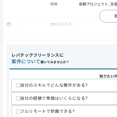
特徴
長期プロジェクト , 急
求めるスキル
スキル
・PHP/TypeScriptいずれかの開発経験
・Dockerを用いた開発経験
・RDBMS（MySQL、PostgreSQL等
歓迎スキル
レバテックフリーランスに
・Laravel、Nuxt.js、Next.js
案件について
・nginx、Apache等のWebサーバーの
聞いてみませんか？
・Java(Struts)を用いた開発経験
知りたい
スキルに不安がある方へ
上記に似た経験やスキルをお持ちであれば申
自分のスキルでどんな案件がある?
自分の経験で単価はいくらになる?
商談回数
2回
その他募集要項
フルリモートで参画できる?
募集人数
1人