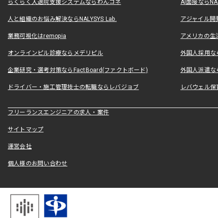
らくらく入退院支援システムならわんコネ
AI面接ならNAL
人と組織のお悩み解決ならNALYSYS Lab.
アジャイル開発なら
業務可視化はremopia
アメリカの生活
オンラインピル診療ならメデリピル
外国人採用ならLe
企業研究・選考対策ならFactBoard(ファクトボード)
外国人派遣なら
ドライバー・施工管理技士の転職ならレバジョブ
レバウェル保
フリーランスエンジニアの求人・案件
サイトマップ
運営会社
個人様のお問い合わせ