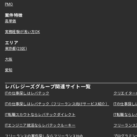
PMO
案件特徴
高単価
実務経験が浅い方OK
エリア
東京都(23区)
大阪
愛知
レバレジーズグループ関連サイト一覧
ITの仕事探しはレバテック
クリエイター
ITの仕事探しはレバテック（フリーランス向けサービス紹介）
ITの仕事探
IT転職スカウトならレバテックダイレクト
IT転職なら
ITエンジニア就活ならレバテックルーキー
フリーランス
フリーランスの案件探しならフリーランスHub
プログラミン