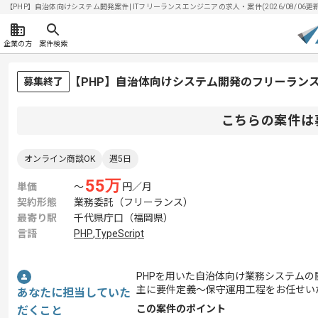
【PHP】自治体向けシステム開発案件| ITフリーランスエンジニアの求人・案件(2026/08/06更新
企業の方
案件検索
【PHP】自治体向けシステム開発のフリーラン
募集終了
こちらの案件は
オンライン商談OK
週5日
55
万
単価
〜
円／月
契約形態
業務委託（フリーランス）
最寄り駅
千代県庁口（福岡県）
言語
PHP
,
TypeScript
PHPを用いた自治体向け業務システム
主に要件定義～保守運用工程をお任せい
あなたに担当していた
この案件のポイント
だくこと