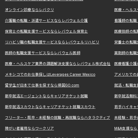
オンライン診療ならレバクリ
医療・ヘルス
介護職の転職・派遣サービスならレバウェル介護
看護師の転職
保育士の転職支援サービスならレバウェル保育士
医療技師の転
リハビリ職の転職支援サービスならレバウェルリハビリ
栄養士の転職
医師の転職支援サービスならレバウェル医師
薬剤師の転職
医療・ヘルスケア業界の課題解決支援ならレバウェル株式会社
医療看護介護の
メキシコでのお仕事探しはLeverages Career Mexico
アメリカでのお仕事
留学生が日本で仕事を探すなら帰国GO.com
就活・転職支
新卒就活エージェントならキャリアチケット就職
新卒就活無料
新卒就活スカウトならキャリアチケット就職スカウト
若手ハイキャ
フリーター・既卒・未経験の就職・再就職ならハタラクティブ
未経験・若手
障がい者雇用ならワークリア
M&A支援な